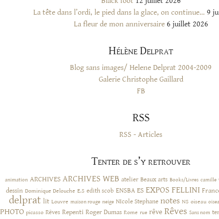
Black foot
12 juillet 2026
La tête dans l’ordi, le pied dans la glace, on continue…
9 ju
La fleur de mon anniversaire
6 juillet 2026
Hélène Delprat
Blog sans images/ Helene Delprat 2004-2009
Galerie Christophe Gaillard
FB
RSS
RSS - Articles
Tenter de s’y retrouver
ARCHIVES WEB
ARCHIVES
atelier
Beaux arts
animation
Books/Livres
camille
EXPOS
FELLINI
ES
dessin
ENSBA
Franc
Dominique Delouche
edith scob
E.S
delprat
notes
lit
NIcole Stephane
NS
Louvre
neige
oiseau
maison rouge
oise
Rêves
PHOTO
rêve
Rêves
Repenti
Roger Dumas
picasso
Rome
te
rue
Sans nom