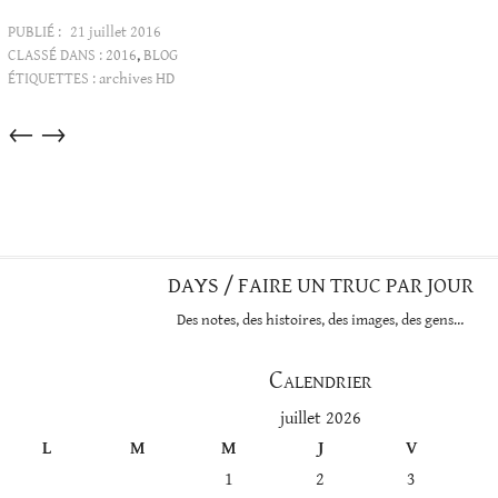
PUBLIÉ :
21 juillet 2016
CLASSÉ DANS :
2016
,
BLOG
ÉTIQUETTES :
archives HD
Articles
←
→
dans
cette
catégorie
DAYS / FAIRE UN TRUC PAR JOUR
Des notes, des histoires, des images, des gens…
Calendrier
juillet 2026
L
M
M
J
V
1
2
3