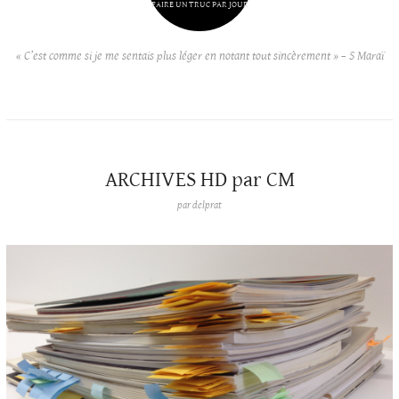
FAIRE UN TRUC PAR JOUR
« C’est comme si je me sentais plus léger en notant tout sincèrement » – S Maraï
ARCHIVES HD par CM
par
delprat