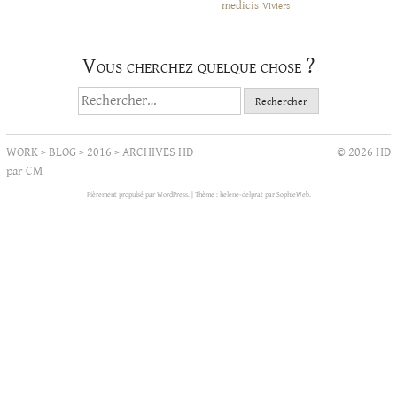
medicis
Viviers
Vous cherchez quelque chose ?
Rechercher :
WORK
>
BLOG
>
2016
>
ARCHIVES HD
© 2026 HD
par CM
Fièrement propulsé par WordPress.
|
Thème : helene-delprat par
SophieWeb
.