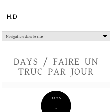
Aller
au
contenu
H.D
"Dans
Navigation dans le site
la
vie
on
devrait
DAYS / FAIRE UN
tout
essayer
TRUC PAR JOUR
sauf
l'inceste
et
la
danse
folklorique"
DAYS
Christopher
Lee
–