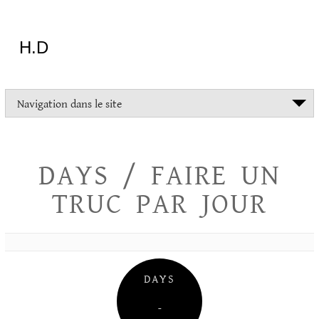
Aller
au
contenu
H.D
"Dans
Navigation dans le site
la
vie
on
devrait
DAYS / FAIRE UN
tout
essayer
TRUC PAR JOUR
sauf
l'inceste
et
la
danse
folklorique"
DAYS
Christopher
Lee
–