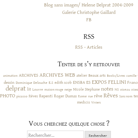
Blog sans images/ Helene Delprat 2004-2009
Galerie Christophe Gaillard
FB
RSS
RSS - Articles
Tenter de s’y retrouver
ARCHIVES WEB
ARCHIVES
atelier
Beaux arts
animation
Books/Livres
camille
EXPOS
FELLINI
ES
dessin
ENSBA
Franc
Dominique Delouche
edith scob
E.S
delprat
notes
lit
NIcole Stephane
NS
Louvre
neige
oiseau
maison rouge
oise
Rêves
PHOTO
rêve
Rêves
Repenti
Roger Dumas
picasso
Rome
te
rue
Sans nom
medicis
Viviers
Vous cherchez quelque chose ?
Rechercher :