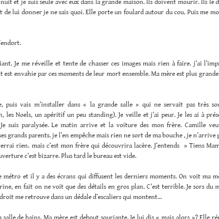
t nuit et je suis seule avec eux dans la grande maison. Ils doivent mourir. Ils le 
 de lui donner je ne sais quoi. Elle porte un foulard autour du cou. Puis me m
’endort.
fiant. Je me réveille et tente de chasser ces images mais rien à faire. j’ai l’im
it est envahie par ces moments de leur mort ensemble. Ma mère est plus grande
le, puis vais m’installer dans « la grande salle » qui ne servait pas très s
les Noels, un apéritif un peu standing). Je veille et j’ai peur. Je les ai à prés
 Je suis paralysée. Le matin arrive et la voiture des mon frère. Camille veut
es grands parents. je l’en empêche mais rien ne sort de ma bouche , je n’arrive p
errai rien. mais c’est mon frère qui découvrira lacère. J’entends » Tiens Mam
uverture c’est bizarre. Plus tard le bureau est vide.
le métro et il y a des écrans qui diffusent les derniers moments. On voit ma 
ne, en fait on ne voit que des détails en gros plan. C’est terrible. Je sors du 
droit me retrouve dans un dédale d’escaliers qui montent…
a salle de bains. Ma mère est debout souriante. Je lui dis « mais alors »? Elle r