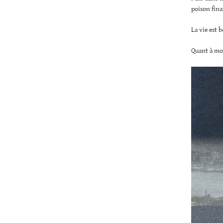
poison final
La vie est b
Quant à mon