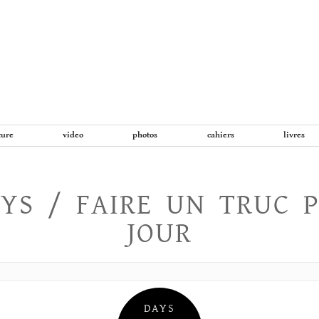
Aller
au
contenu
ture
video
photos
cahiers
livres
YS / FAIRE UN TRUC 
JOUR
DAYS