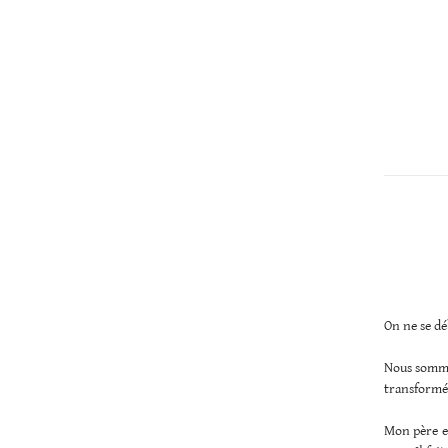
Christopher
Lee
On ne se dé
Nous sommes
transformé 
Mon père et