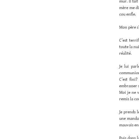
mur. Il fai
mère me dit
cou enfle.
Mon père s
C’est terri
toute la nu
réalité.
Je lui par
communion, 
C’est fini?
embrasser s
Moi je ne v
remis la co
Je prends 
une mandari
mauvais en
Puis dans l