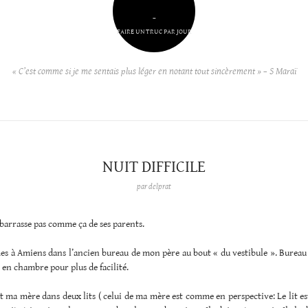
–
FAIRE UN TRUC PAR JOUR
« C’est comme si je me sentais plus léger en notant tout sincèrement » – S Maraï
NUIT DIFFICILE
par
delprat
barrasse pas comme ça de ses parents.
 à Amiens dans l’ancien bureau de mon père au bout « du vestibule ». Bureau p
en chambre pour plus de facilité.
 ma mère dans deux lits ( celui de ma mère est comme en perspective: Le lit e