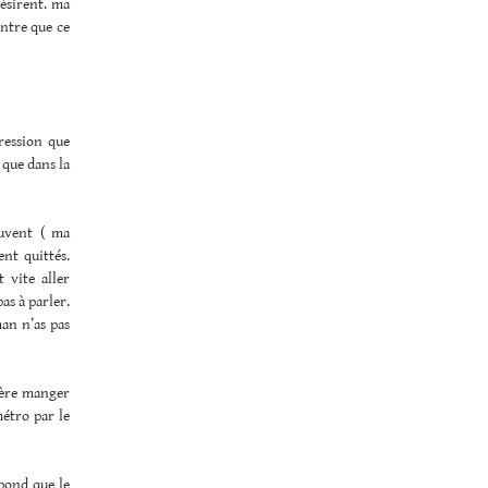
désirent. ma
ontre que ce
pression que
 que dans la
ouvent ( ma
ent quittés.
 vite aller
as à parler.
an n’as pas
mère manger
métro par le
épond que le