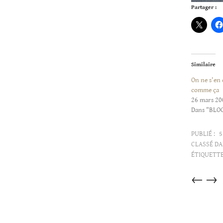
Partager :
Similaire
On ne s'en 
comme ça
26 mars 20
Dans "BLO
PUBLIÉ :
5
CLASSÉ DA
ÉTIQUETTE
Articles
←
→
dans
cette
catégorie