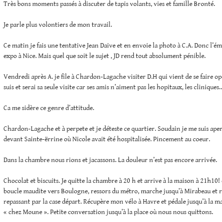
Très bons moments passés à discuter de tapis volants, vies et famille Bronté.
Je parle plus volontiers de mon travail.
Ce matin je fais une tentative Jean Daive et en envoie la photo à C.A. Donc l’ém
expo à Nice. Mais quel que soit le sujet , JD rend tout absolument pénible.
Vendredi après A. je file à Chardon-Lagache visiter D.H qui vient de se faire opé
suis et serai sa seule visite car ses amis n’aiment pas les hopitaux, les cliniques
Ca me sidère ce genre d’attitude.
Chardon-Lagache et à perpete et je déteste ce quartier. Soudain je me suis aper
devant Sainte-ërrine où Nicole avait été hospitalisée. Pincement au coeur.
Dans la chambre nous rions et jacassons. La douleur n’est pas encore arrivée.
Chocolat et biscuits. Je quitte la chambre à 20 h et arrive à la maison à 21h10!
boucle maudite vers Boulogne, ressors du métro, marche jusqu’à Mirabeau et
repassant par la case départ. Récupère mon vélo à Havre et pédale jusqu’à la ma
« chez Moune ». Petite conversation jusqu’à la place où nous nous quittons.