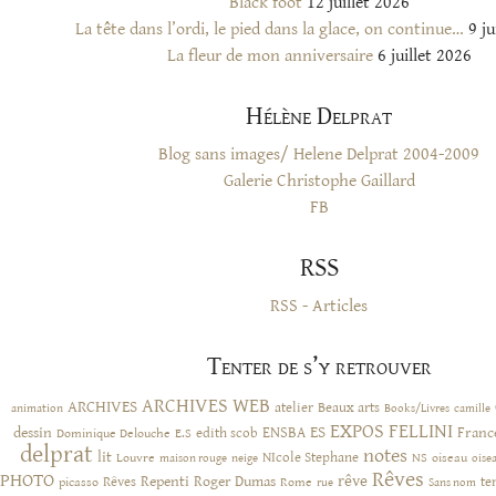
Black foot
12 juillet 2026
La tête dans l’ordi, le pied dans la glace, on continue…
9 ju
La fleur de mon anniversaire
6 juillet 2026
Hélène Delprat
Blog sans images/ Helene Delprat 2004-2009
Galerie Christophe Gaillard
FB
RSS
RSS - Articles
Tenter de s’y retrouver
ARCHIVES WEB
ARCHIVES
atelier
Beaux arts
animation
Books/Livres
camille
EXPOS
FELLINI
ES
dessin
ENSBA
Franc
Dominique Delouche
edith scob
E.S
delprat
notes
lit
NIcole Stephane
NS
Louvre
neige
oiseau
maison rouge
oise
Rêves
PHOTO
rêve
Rêves
Repenti
Roger Dumas
picasso
Rome
te
rue
Sans nom