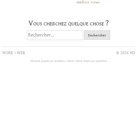
medicis
Viviers
Vous cherchez quelque chose ?
Rechercher :
WORK
>
WEB
© 2026 HD
Fièrement propulsé par WordPress.
|
Thème : helene-delprat par
SophieWeb
.