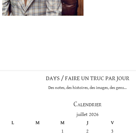
DAYS / FAIRE UN TRUC PAR JOUR
Des notes, des histoires, des images, des gens…
Calendrier
juillet 2026
L
M
M
J
V
1
2
3