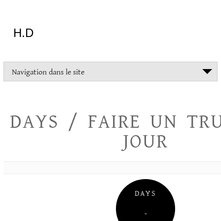
Aller
au
contenu
H.D
"Dans
Navigation dans le site
la
vie
on
devrait
DAYS / FAIRE UN TR
tout
essayer
JOUR
sauf
l'inceste
et
la
danse
folklorique"
DAYS
Christopher
Lee
–