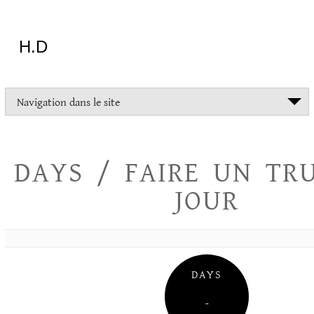
Aller
au
contenu
H.D
"Dans
Navigation dans le site
la
vie
on
devrait
DAYS / FAIRE UN TR
tout
essayer
JOUR
sauf
l'inceste
et
la
danse
folklorique"
DAYS
Christopher
Lee
–