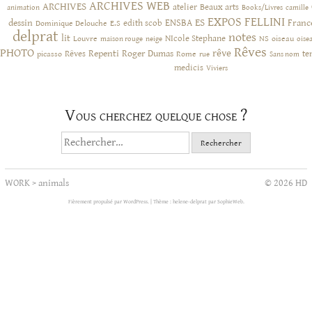
ARCHIVES WEB
ARCHIVES
atelier
Beaux arts
animation
Books/Livres
camille
EXPOS
FELLINI
ES
dessin
ENSBA
Franc
Dominique Delouche
edith scob
E.S
delprat
notes
lit
NIcole Stephane
NS
Louvre
neige
oiseau
maison rouge
oise
Rêves
PHOTO
rêve
Rêves
Repenti
Roger Dumas
picasso
Rome
te
rue
Sans nom
medicis
Viviers
Vous cherchez quelque chose ?
Rechercher :
WORK
>
animals
© 2026 HD
Fièrement propulsé par WordPress.
|
Thème : helene-delprat par
SophieWeb
.