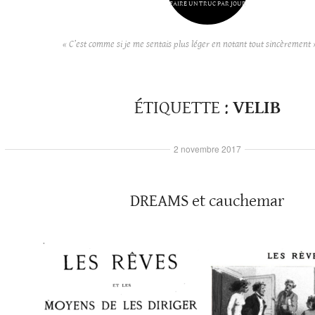
FAIRE UN TRUC PAR JOUR
« C’est comme si je me sentais plus léger en notant tout sincèrement 
ÉTIQUETTE :
VELIB
2 novembre 2017
DREAMS et cauchemar