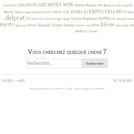
ARCHIVES WEB
ARCHIVES
atelier
Beaux arts
animation
Books/Livres
camille
EXPOS
FELLINI
ES
dessin
ENSBA
Franc
Dominique Delouche
edith scob
E.S
delprat
notes
lit
NIcole Stephane
NS
Louvre
neige
oiseau
maison rouge
oise
Rêves
PHOTO
rêve
Rêves
Repenti
Roger Dumas
picasso
Rome
te
rue
Sans nom
medicis
Viviers
Vous cherchez quelque chose ?
Rechercher :
WORK
>
velib
© 2026 HD
Fièrement propulsé par WordPress.
|
Thème : helene-delprat par
SophieWeb
.