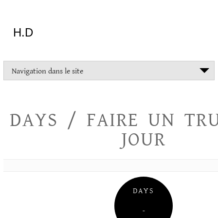
Aller
au
contenu
H.D
"Dans
Navigation dans le site
la
vie
on
devrait
DAYS / FAIRE UN TR
tout
essayer
JOUR
sauf
l'inceste
et
la
danse
folklorique"
DAYS
Christopher
Lee
–