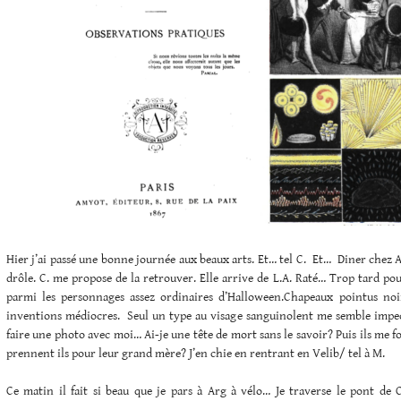
Hier j’ai passé une bonne journée aux beaux arts. Et… tel C. Et… Diner chez A 
drôle. C. me propose de la retrouver. Elle arrive de L.A. Raté… Trop tard po
parmi les personnages assez ordinaires d’Halloween.Chapeaux pointus noi
inventions médiocres. Seul un type au visage sanguinolent me semble impe
faire une photo avec moi… Ai-je une tête de mort sans le savoir? Puis ils me f
prennent ils pour leur grand mère? J’en chie en rentrant en Velib/ tel à M.
Ce matin il fait si beau que je pars à Arg à vélo… Je traverse le pont de C