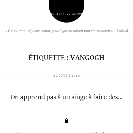
–
FAIRE UN TRUC PAR JOUR
« C’est comme si je me sentais plus léger en notant tout sincèrement » – S Maraï
ÉTIQUETTE :
VANGOGH
28 octobre 2025
On apprend pas à un singe à faire des…