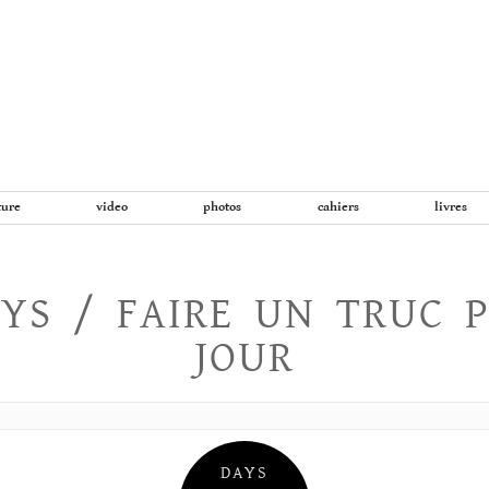
Aller
au
contenu
ture
video
photos
cahiers
livres
YS / FAIRE UN TRUC 
JOUR
DAYS