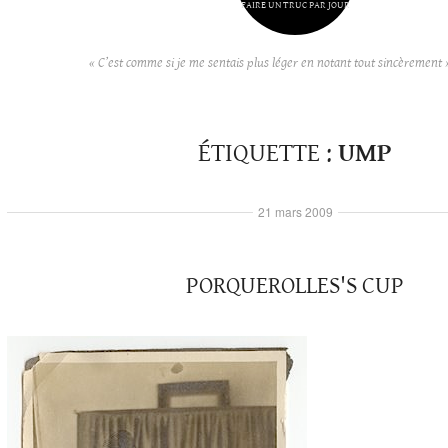
FAIRE UN TRUC PAR JOUR
« C’est comme si je me sentais plus léger en notant tout sincèrement 
ÉTIQUETTE :
UMP
21 mars 2009
PORQUEROLLES'S CUP