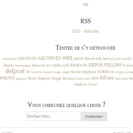
FB
RSS
RSS - Articles
Tenter de s’y retrouver
ARCHIVES WEB
ARCHIVES
atelier
Beaux arts
animation
Books/Livres
camille
EXPOS
FELLINI
ES
dessin
ENSBA
Franc
Dominique Delouche
edith scob
E.S
delprat
notes
lit
NIcole Stephane
NS
Louvre
neige
oiseau
maison rouge
oise
Rêves
PHOTO
rêve
Rêves
Repenti
Roger Dumas
picasso
Rome
te
rue
Sans nom
medicis
Viviers
Vous cherchez quelque chose ?
Rechercher :