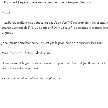
_Ah, super! J’espère que ce sera au moment de la Porquerolles’s cup!
—……?
—La Porquerolles’s cup vous savez pas c’que c’est ? C’est trop bien. On prend les
course… Le tour de l’île … Ca vous dit? On y va tous? Je demande la maison de 
vignes…
Je soupirais donc hier soir. Ce n’est pas le problème de la
Porquerolles’s cup
!
Mais c’est le ton, la façon de dire. Oui.
Heureusement le guitariste au sourire un peu niais chantait Joe Dassin, et « L
ces cas là, c’est merveilleux.
« A midi, à minuit, au soleil ou sous la pluie…. »