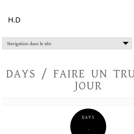
Aller
au
contenu
H.D
"Dans
Navigation dans le site
la
vie
on
devrait
DAYS / FAIRE UN TR
tout
essayer
JOUR
sauf
l'inceste
et
la
danse
folklorique"
DAYS
Christopher
Lee
–