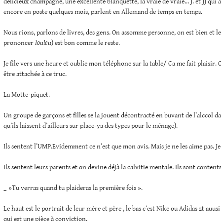
délicieux champagne, une excellente blanquette, la vraie de vraie… J. et JJ qui a
encore en poste quelques mois, parlent en Allemand de temps en temps.
Nous rions, parlons de livres, des gens. On assomme personne, on est bien et le 
prononcer
Iouleu
) est bon comme le reste.
Je file vers une heure et oublie mon téléphone sur la table/ Ca me fait plaisir. O
être attachée à ce truc.
La Motte-piquet.
Un groupe de garçons et filles se la jouent décontracté en buvant de l’alccol da
qu’ils laissent d’ailleurs sur place-ya des types pour le ménage).
Ils sentent l’UMP.Evidemment ce n’est que mon avis. Mais je ne les aime pas. Je 
Ils sentent leurs parents et on devine déjà la calvitie mentale. Ils sont contents
_ »Tu verras quand tu plaideras la première fois ».
Le haut est le portrait de leur mère et père , le bas c’est Nike ou Adidas zt auu
qui est une pièce à conviction.