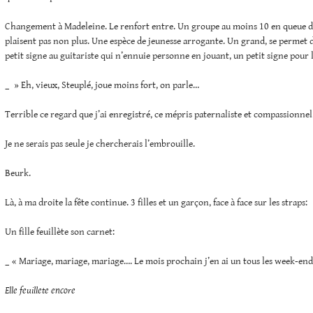
Changement à Madeleine. Le renfort entre. Un groupe au moins 10 en queue de
plaisent pas non plus. Une espèce de jeunesse arrogante. Un grand, se permet d
petit signe au guitariste qui n’ennuie personne en jouant, un petit signe pour l
_ » Eh, vieux, Steuplé, joue moins fort, on parle…
Terrible ce regard que j’ai enregistré, ce mépris paternaliste et compassionnel
Je ne serais pas seule je chercherais l’embrouille.
Beurk.
Là, à ma droite la fête continue. 3 filles et un garçon, face à face sur les straps:
Un fille feuillète son carnet:
_ « Mariage, mariage, mariage…. Le mois prochain j’en ai un tous les week-en
Elle feuillete encore