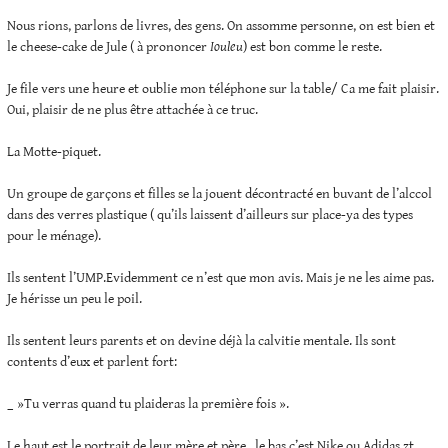
Nous rions, parlons de livres, des gens. On assomme personne, on est bien et
le cheese-cake de Jule ( à prononcer
Iouleu
) est bon comme le reste.
Je file vers une heure et oublie mon téléphone sur la table/ Ca me fait plaisir.
Oui, plaisir de ne plus être attachée à ce truc.
La Motte-piquet.
Un groupe de garçons et filles se la jouent décontracté en buvant de l’alccol
dans des verres plastique ( qu’ils laissent d’ailleurs sur place-ya des types
pour le ménage).
Ils sentent l’UMP.Evidemment ce n’est que mon avis. Mais je ne les aime pas.
Je hérisse un peu le poil.
Ils sentent leurs parents et on devine déjà la calvitie mentale. Ils sont
contents d’eux et parlent fort:
_ »Tu verras quand tu plaideras la première fois ».
Le haut est le portrait de leur mère et père , le bas c’est Nike ou Adidas zt