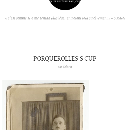
FAIRE UN TRUC PAR JOUR
« C’est comme si je me sentais plus léger en notant tout sincèrement » – S Maraï
PORQUEROLLES'S CUP
par
delprat