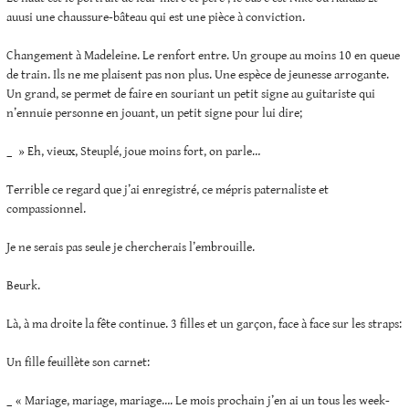
auusi une chaussure-bâteau qui est une pièce à conviction.
Changement à Madeleine. Le renfort entre. Un groupe au moins 10 en queue
de train. Ils ne me plaisent pas non plus. Une espèce de jeunesse arrogante.
Un grand, se permet de faire en souriant un petit signe au guitariste qui
n’ennuie personne en jouant, un petit signe pour lui dire;
_ » Eh, vieux, Steuplé, joue moins fort, on parle…
Terrible ce regard que j’ai enregistré, ce mépris paternaliste et
compassionnel.
Je ne serais pas seule je chercherais l’embrouille.
Beurk.
Là, à ma droite la fête continue. 3 filles et un garçon, face à face sur les straps:
Un fille feuillète son carnet:
_ « Mariage, mariage, mariage…. Le mois prochain j’en ai un tous les week-