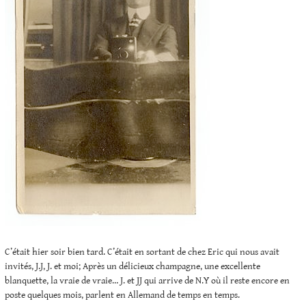
C’était hier soir bien tard. C’était en sortant de chez Eric qui nous avait
invités, J.J, J. et moi; Après un délicieux champagne, une excellente
blanquette, la vraie de vraie… J. et JJ qui arrive de N.Y où il reste encore en
poste quelques mois, parlent en Allemand de temps en temps.