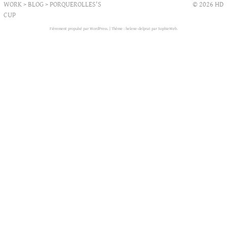
WORK
>
BLOG
>
PORQUEROLLES'S
© 2026 HD
CUP
Fièrement propulsé par WordPress.
|
Thème : helene-delprat par
SophieWeb
.