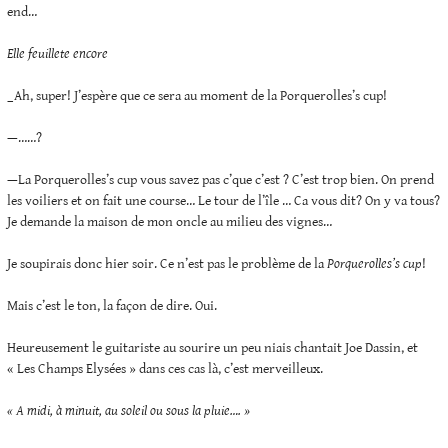
end…
Elle feuillete encore
_Ah, super! J’espère que ce sera au moment de la Porquerolles’s cup!
—……?
—La Porquerolles’s cup vous savez pas c’que c’est ? C’est trop bien. On prend
les voiliers et on fait une course… Le tour de l’île … Ca vous dit? On y va tous?
Je demande la maison de mon oncle au milieu des vignes…
Je soupirais donc hier soir. Ce n’est pas le problème de la
Porquerolles’s cup
!
Mais c’est le ton, la façon de dire. Oui.
Heureusement le guitariste au sourire un peu niais chantait Joe Dassin, et
« Les Champs Elysées » dans ces cas là, c’est merveilleux.
« A midi, à minuit, au soleil ou sous la pluie…. »