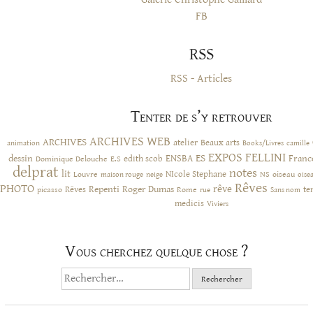
FB
RSS
RSS - Articles
Tenter de s’y retrouver
ARCHIVES WEB
ARCHIVES
atelier
Beaux arts
animation
Books/Livres
camille
EXPOS
FELLINI
ES
dessin
ENSBA
Franc
Dominique Delouche
edith scob
E.S
delprat
notes
lit
NIcole Stephane
NS
Louvre
neige
oiseau
maison rouge
oise
Rêves
PHOTO
rêve
Rêves
Repenti
Roger Dumas
picasso
Rome
te
rue
Sans nom
medicis
Viviers
Vous cherchez quelque chose ?
Rechercher :