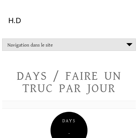
Aller
au
contenu
H.D
"Dans
Navigation dans le site
la
vie
on
devrait
DAYS / FAIRE UN
tout
essayer
TRUC PAR JOUR
sauf
l'inceste
et
la
danse
folklorique"
DAYS
Christopher
Lee
–