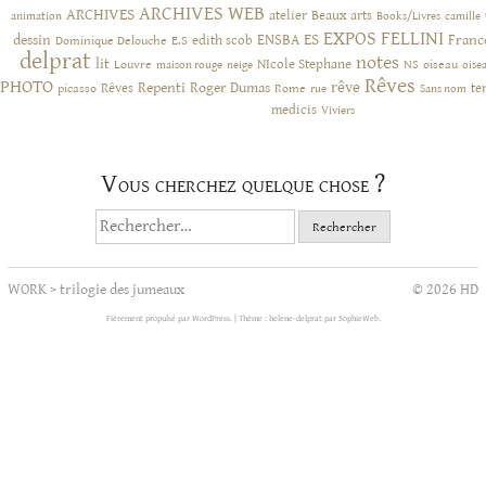
ARCHIVES WEB
ARCHIVES
atelier
Beaux arts
animation
Books/Livres
camille
EXPOS
FELLINI
ES
dessin
ENSBA
Franc
Dominique Delouche
edith scob
E.S
delprat
notes
lit
NIcole Stephane
NS
Louvre
neige
oiseau
maison rouge
oise
Rêves
PHOTO
rêve
Rêves
Repenti
Roger Dumas
picasso
Rome
te
rue
Sans nom
medicis
Viviers
Vous cherchez quelque chose ?
Rechercher :
WORK
>
trilogie des jumeaux
© 2026 HD
Fièrement propulsé par WordPress.
|
Thème : helene-delprat par
SophieWeb
.