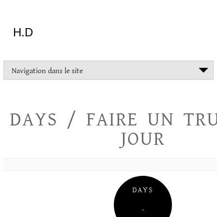
Aller
au
contenu
H.D
"Dans
Navigation dans le site
la
vie
on
devrait
DAYS / FAIRE UN TR
tout
essayer
JOUR
sauf
l'inceste
et
la
danse
folklorique"
DAYS
Christopher
Lee
–