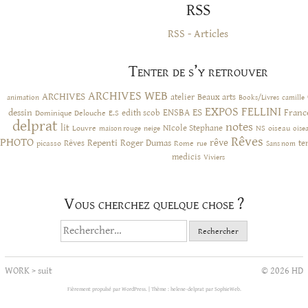
RSS
RSS - Articles
Tenter de s’y retrouver
ARCHIVES WEB
ARCHIVES
atelier
Beaux arts
animation
Books/Livres
camille
EXPOS
FELLINI
ES
dessin
ENSBA
Franc
Dominique Delouche
edith scob
E.S
delprat
notes
lit
NIcole Stephane
NS
Louvre
neige
oiseau
maison rouge
oise
Rêves
PHOTO
rêve
Rêves
Repenti
Roger Dumas
picasso
Rome
te
rue
Sans nom
medicis
Viviers
Vous cherchez quelque chose ?
Rechercher :
WORK
>
suit
© 2026 HD
Fièrement propulsé par WordPress.
|
Thème : helene-delprat par
SophieWeb
.