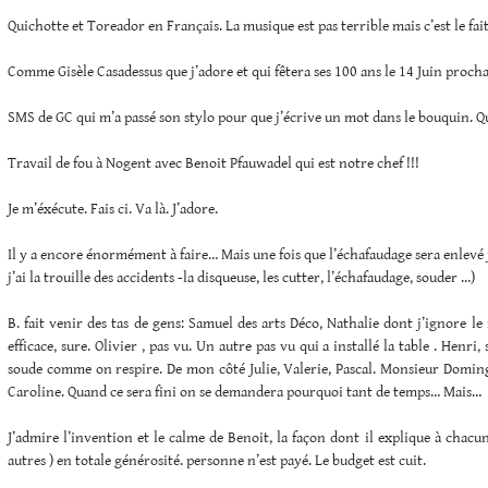
Quichotte et Toreador en Français. La musique est pas terrible mais c’est le fai
Comme Gisèle Casadessus que j’adore et qui fêtera ses 100 ans le 14 Juin prochain
SMS de GC qui m’a passé son stylo pour que j’écrive un mot dans le bouquin. Qu’
Travail de fou à Nogent avec Benoit Pfauwadel qui est notre chef !!!
Je m’éxécute. Fais ci. Va là. J’adore.
Il y a encore énormément à faire… Mais une fois que l’échafaudage sera enlevé je
j’ai la trouille des accidents -la disqueuse, les cutter, l’échafaudage, souder …)
B. fait venir des tas de gens: Samuel des arts Déco, Nathalie dont j’ignore le
efficace, sure. Olivier , pas vu. Un autre pas vu qui a installé la table . Henri,
soude comme on respire. De mon côté Julie, Valerie, Pascal. Monsieur Domingu
Caroline. Quand ce sera fini on se demandera pourquoi tant de temps… Mais…
J’admire l’invention et le calme de Benoit, la façon dont il explique à chacun. 
autres ) en totale générosité. personne n’est payé. Le budget est cuit.