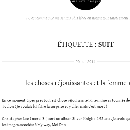
FAIRE UN TRUC PAR JOUR
« C’est comme si je me sentais plus léger en notant tout sincèrement 
ÉTIQUETTE :
SUIT
29 mai 2014
les choses réjouissantes et la femme
En ce moment à peu près tout est chose réjouissante: R. termine sa tournée de
Toulon ( je voulais lui faire la surprise et y aller mais c’est mort )
Christopher Lee ( merci E. ) sort un album Silver Knight à 92 ans . Je crois que
les images associées à My way, Moi Don