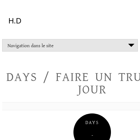
Aller
au
contenu
H.D
"Dans
Navigation dans le site
la
vie
on
devrait
DAYS / FAIRE UN TR
tout
essayer
JOUR
sauf
l'inceste
et
la
danse
folklorique"
DAYS
Christopher
Lee
–