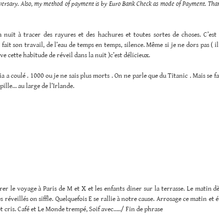
versary. Also, my method of payment is by Euro Bank Check as mode of Payment. Tha
la nuit à tracer des rayures et des hachures et toutes sortes de choses. C’est
 fait son travail, de l’eau de temps en temps, silence. Même si je ne dors pas ( il
ve cette habitude de réveil dans la nuit )c’est délicieux.
ia a coulé . 1000 ou je ne sais plus morts . On ne parle que du Titanic . Mais se f
pille… au large de l’Irlande.
er le voyage à Paris de M et X et les enfants diner sur la terrasse. Le matin d
réveillés on siffle. Quelquefois E se rallie à notre cause. Arrosage ce matin e
et cris. Café et Le Monde trempé, Soif avec…../ Fin de phrase