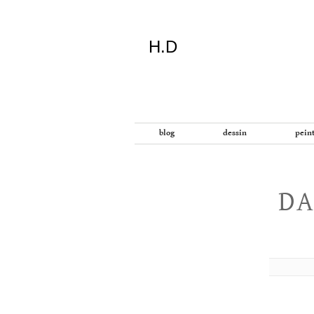
H.D
"Dans
blog
dessin
pein
la
vie
on
devrait
DA
tout
essayer
sauf
l'inceste
et
la
danse
folklorique"