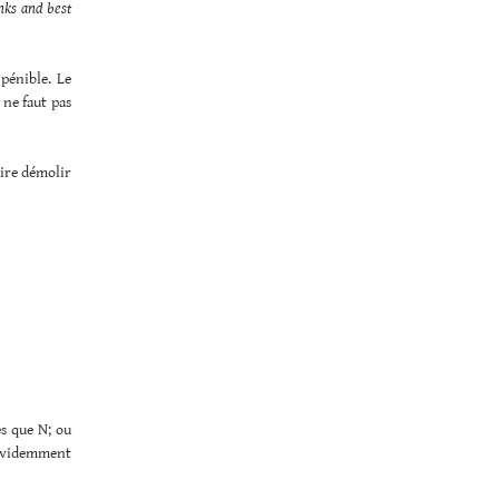
nks and best
 pénible. Le
 ne faut pas
aire démolir
ès que N; ou
t évidemment