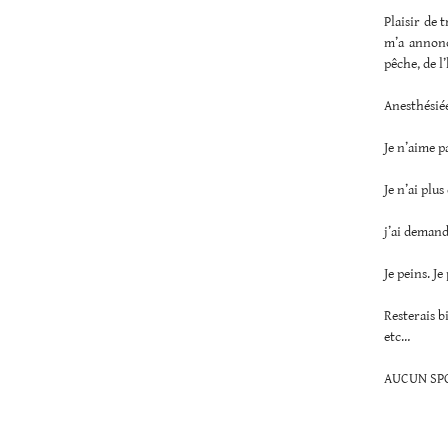
Plaisir de 
m’a annoncé
pêche, de l
Anesthésiée
Je n’aime p
Je n’ai plu
j’ai demand
Je peins. Je
Resterais bi
etc…
AUCUN SPOR