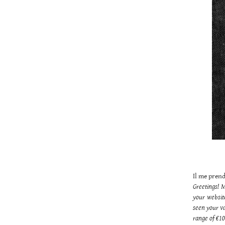
Il me prend
Greetings! 
your websit
seen your va
range of €10