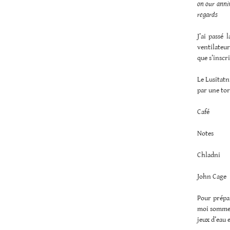
on our anni
regards
J’ai passé 
ventilateur
que s’inscri
Le Lusitatn
par une tor
Café
Notes
Chladni
John Cage
Pour prépar
moi sommes 
jeux d’eau 