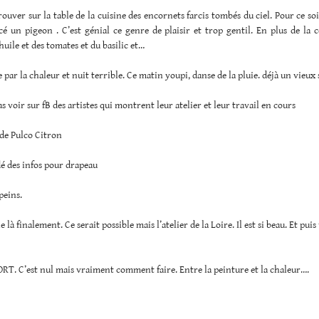
trouver sur la table de la cuisine des encornets farcis tombés du ciel. Pour ce soi
 un pigeon . C’est génial ce genre de plaisir et trop gentil. En plus de la c
’huile et des tomates et du basilic et…
 par la chaleur et nuit terrible. Ce matin youpi, danse de la pluie. déjà un vieux
as voir sur fB des artistes qui montrent leur atelier et leur travail en cours
s de Pulco Citron
é des infos pour drapeau
 peins.
e là finalement. Ce serait possible mais l’atelier de la Loire. Il est si beau. Et puis
T. C’est nul mais vraiment comment faire. Entre la peinture et la chaleur….