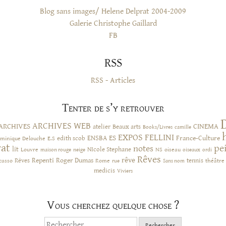
Blog sans images/ Helene Delprat 2004-2009
Galerie Christophe Gaillard
FB
RSS
RSS - Articles
Tenter de s’y retrouver
ARCHIVES WEB
ARCHIVES
CINEMA
atelier
Beaux arts
Books/Livres
camille
EXPOS
FELLINI
ES
ENSBA
France-Culture
minique Delouche
edith scob
E.S
rat
pe
notes
lit
NIcole Stephane
NS
Louvre
neige
oiseau
maison rouge
oiseaux
ordi
Rêves
rêve
Rêves
Repenti
Roger Dumas
casso
Rome
tennis
rue
Sans nom
théâtre
medicis
Viviers
Vous cherchez quelque chose ?
Rechercher :