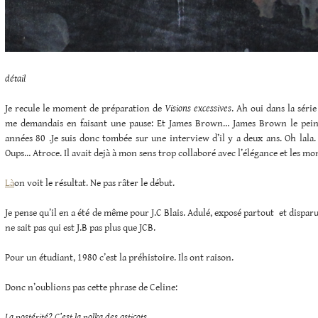
détail
Je recule le moment de préparation de
Visions excessives
. Ah oui dans la série
me demandais en faisant une pause: Et James Brown… James Brown le peint
années 80 .Je suis donc tombée sur une interview d’il y a deux ans. Oh lala.
Oups… Atroce. Il avait dejà à mon sens trop collaboré avec l’élégance et les m
Là
on voit le résultat. Ne pas râter le début.
Je pense qu’il en a été de même pour J.C Blais. Adulé, exposé partout et dispar
ne sait pas qui est J.B pas plus que JCB.
Pour un étudiant, 1980 c’est la préhistoire. Ils ont raison.
Donc n’oublions pas cette phrase de Celine:
La postérité? C’est la polka des asticots…