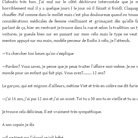
Clafoutis très bon. J’ai mal sur le côté: déchirure intercostale que je 
horriblement mal il y a quelque jours ( le jour où il faisait si froid). Claqu
chauffer. Paf comme dans le mollet mais c’est plus douloureux quand on touss
considérations médicales de femme vieillissant et grimaçant dès qu’elle
parlant de ça, hier en rentrant je trouve dans la rue et selon la tradition un 
voitures. je gueule bien sur en passant sur mon vélo mais le type ne veut 
menton appuyé sur ma main, modèle penseur de Rodin à vélo, je l’attends.
—Va chercher ton keum qu’on s’explique
—Pardon? Vous savez, je pense que je peux traiter l’affaire moi-même. Je ne v
monde pour un enfant qui fait pipi. Vous avez?……… 12 ans?
Le garçon, qui est mignon d’ailleurs, métisse Viet et très en colère me dit furie
—j’ai 15 ans, j’ai pas 12 ans et j’ai un scoot. Toi tu a 30 ans tu es vieille et tu as 
Je trouve cela délicieux. Il est vraiment très sympathique.
A son copain je dis
—Il ne tient pas l’alcool ce joli bébé.