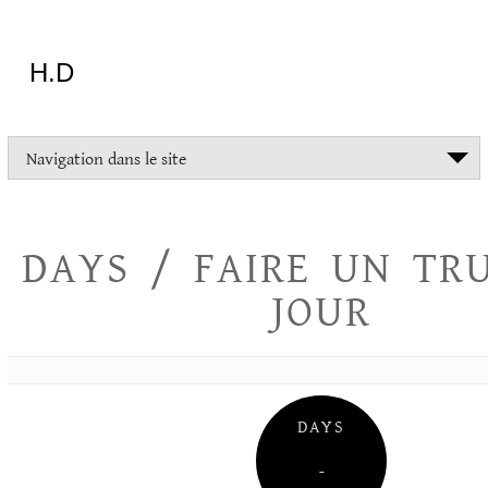
Aller
au
contenu
H.D
"Dans
Navigation dans le site
la
vie
on
devrait
DAYS / FAIRE UN TR
tout
essayer
JOUR
sauf
l'inceste
et
la
danse
folklorique"
DAYS
Christopher
Lee
–