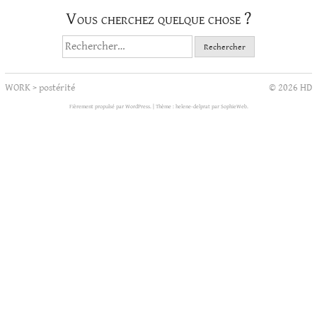
Vous cherchez quelque chose ?
Rechercher :
WORK
>
postérité
© 2026 HD
Fièrement propulsé par WordPress.
|
Thème : helene-delprat par
SophieWeb
.