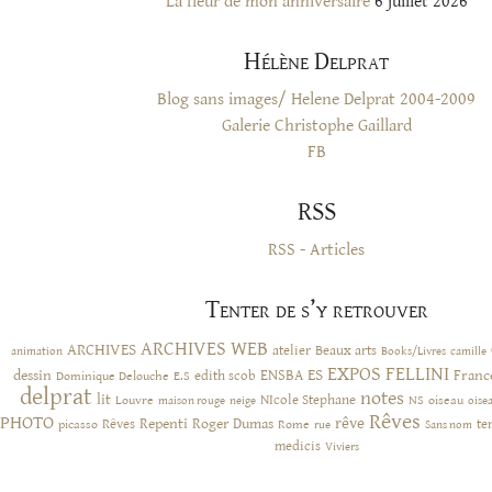
La fleur de mon anniversaire
6 juillet 2026
Hélène Delprat
Blog sans images/ Helene Delprat 2004-2009
Galerie Christophe Gaillard
FB
RSS
RSS - Articles
Tenter de s’y retrouver
ARCHIVES WEB
ARCHIVES
atelier
Beaux arts
animation
Books/Livres
camille
EXPOS
FELLINI
ES
dessin
ENSBA
Franc
Dominique Delouche
edith scob
E.S
delprat
notes
lit
NIcole Stephane
NS
Louvre
neige
oiseau
maison rouge
oise
Rêves
PHOTO
rêve
Rêves
Repenti
Roger Dumas
picasso
Rome
te
rue
Sans nom
medicis
Viviers