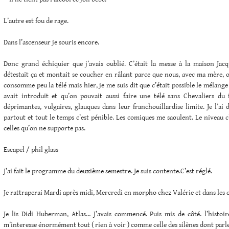
L’autre est fou de rage.
Dans l’ascenseur je souris encore.
Donc grand échiquier que j’avais oublié. C’était la messe à la maison Ja
détestait ça et montait se coucher en râlant parce que nous, avec ma mère, 
consomme peu la télé mais hier, je me suis dit que c’était possible le mélang
avait introduit et qu’on pouvait aussi faire une télé sans Chevaliers du 
déprimantes, vulgaires, glauques dans leur franchouillardise limite. Je l’ai 
partout et tout le temps c’est pénible. Les comiques me saoulent. Le niveau c’
celles qu’on ne supporte pas.
Escapel / phil glass
J’ai fait le programme du deuxième semestre. Je suis contente.C’est réglé.
Je rattraperai Mardi après midi, Mercredi en morpho chez Valérie et dans les c
Je lis Didi Huberman, Atlas… J’avais commencé. Puis mis de côté. l’histoire
m’interesse énormément tout ( rien à voir ) comme celle des silènes dont parl