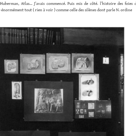
i Huberman, Atlas… J’avais commencé. Puis mis de côté. l’histoire des foies d
 énormément tout ( rien à voir ) comme celle des silènes dont parle N. ordine