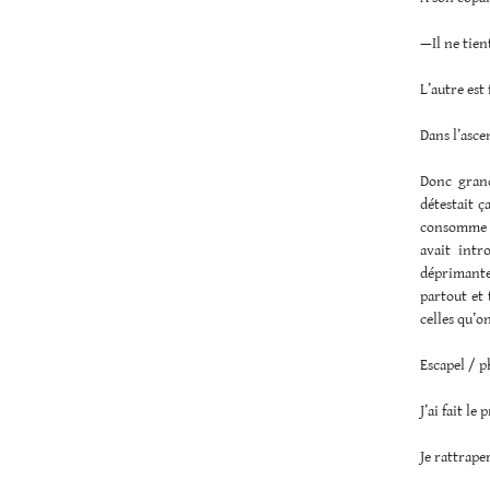
—Il ne tient
L’autre est 
Dans l’asce
Donc grand
détestait ç
consomme pe
avait intr
déprimantes
partout et 
celles qu’o
Escapel / p
J’ai fait l
Je rattrape