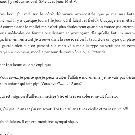
and j’y retourne. bref. SMS avec Jean, M et V.
très bon. J’ai mal sur le côté: déchirure intercostale que je me suis fait
t mal il y a quelque jours ( le jour où il faisait si froid). Claquage en m’éti
af comme dans le mollet mais c’est plus douloureux quand on tousse par exempl
ions médicales de femme vieillissant et grimaçant dès qu’elle fait un mo
ça, hier en rentrant je trouve dans la rue et selon la tradition un type qui piss
je gueule bien sur en passant sur mon vélo mais le type ne veut pas en reste
yé sur ma main, modèle penseur de Rodin à vélo, je l’attends.
er ton keum qu’on s’explique
us savez, je pense que je peux traiter l’affaire moi-même. Je ne vais pas déra
 un enfant qui fait pipi. Vous avez?……… 12 ans?
qui est mignon d’ailleurs, métisse Viet et très en colère me dit furieux:
, j’ai pas 12 ans et j’ai un scoot. Toi tu a 30 ans tu es vieille et tu as un vélo!!!
ela délicieux. Il est vraiment très sympathique.
n je dis