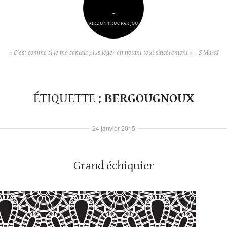
–
FAIRE UN TRUC PAR JOUR
« C’est comme si je me sentais plus léger en notant tout sincèrement » – S Maraï
ÉTIQUETTE :
BERGOUGNOUX
24 janvier 2015
Grand échiquier