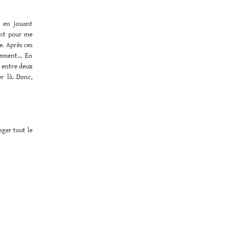
e en jouant
rant pour me
e. Après ces
uvement… En
e entre deux
r là. Donc,
nger tout le