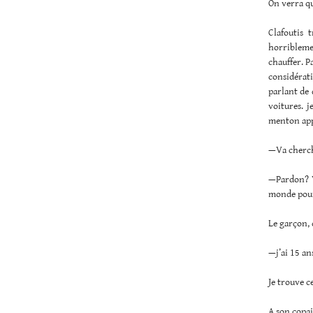
On verra qu
Clafoutis 
horriblemen
chauffer. P
considérat
parlant de 
voitures. 
menton appu
—Va cherch
—Pardon? Vo
monde pour
Le garçon, 
—j’ai 15 ans
Je trouve c
A son copai