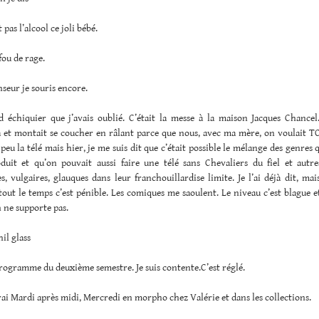
 pas l’alcool ce joli bébé.
fou de rage.
nseur je souris encore.
 échiquier que j’avais oublié. C’était la messe à la maison Jacques Chance
a et montait se coucher en râlant parce que nous, avec ma mère, on voulait TO
u la télé mais hier, je me suis dit que c’était possible le mélange des genres
oduit et qu’on pouvait aussi faire une télé sans Chevaliers du fiel et autr
, vulgaires, glauques dans leur franchouillardise limite. Je l’ai déjà dit, ma
tout le temps c’est pénible. Les comiques me saoulent. Le niveau c’est blague e
n ne supporte pas.
hil glass
e programme du deuxième semestre. Je suis contente.C’est réglé.
rai Mardi après midi, Mercredi en morpho chez Valérie et dans les collections.