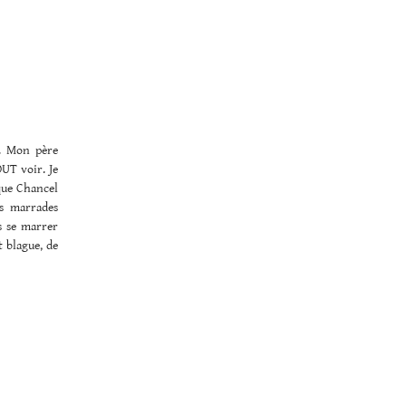
l. Mon père
UT voir. Je
 que Chancel
es marrades
is se marrer
t blague, de