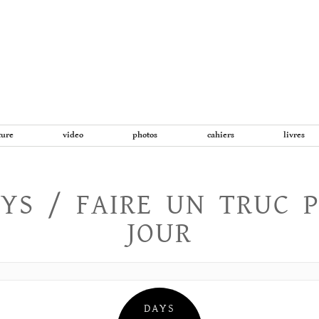
Aller
au
contenu
ture
video
photos
cahiers
livres
YS / FAIRE UN TRUC 
JOUR
DAYS