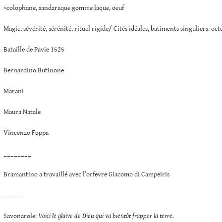
<colophane, sandaraque gomme laque, oeuf
Magie, sévérité, sérénité, rituel rigide/ Cités idéales, batiments singuliers. oc
Bataille de Pavie 1525
Bernardino Butinone
Marani
Maura Natale
Vincenzo Foppa
________
Bramantino a travaillé avec l’orfevre Giacomo di Campeiris
_____
Savonarole:
Voici le glaive de Dieu qui va bientôt frapper la terre.