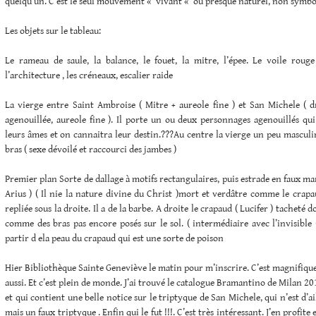
quelqu’un. C’est le seul mouvement « vivant « ou presque naturel, non symbo
Les objets sur le tableau:
Le rameau de saule, la balance, le fouet, la mitre, l’épee. Le voile rouge
l’architecture , les créneaux, escalier raide
La vierge entre Saint Ambroise ( Mitre + aureole fine ) et San Michele ( 
agenouillée, aureole fine ). Il porte un ou deux personnages agenouillés qui
leurs âmes et on cannaitra leur destin.???Au centre la vierge un peu masculin
bras ( sexe dévoilé et raccourci des jambes )
Premier plan Sorte de dallage à motifs rectangulaires, puis estrade en faux ma
Arius ) ( Il nie la nature divine du Christ )mort et verdâtre comme le crap
repliée sous la droite. Il a de la barbe. A droite le crapaud ( Lucifer ) tacheté 
comme des bras pas encore posés sur le sol. ( intermédiaire avec l’invisible
partir d ela peau du crapaud qui est une sorte de poison
Hier Bibliothèque Sainte Geneviève le matin pour m’inscrire. C’est magnifique 
aussi. Et c’est plein de monde. J’ai trouvé le catalogue Bramantino de Milan 20
et qui contient une belle notice sur le triptyque de San Michele, qui n’est d’ai
mais un faux triptyque . Enfin qui le fut !!!. C’est très intéressant. J’en profite