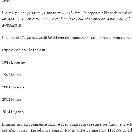
1980.
Il dit:
Il y a une peinture qui me trotte dans la tête
( Je repense à Pinocchio qui di
un idea…. )
Et bien cette peinture est bien faite pour témoigner de la nostalgie qu
grenouille !!!
Il dit aussi :
Ca me tracasse!!!
Décidemment nous avons des points communs avec
Expo où on a vu le tableau
1946 Lucerne
1956 Milan
2004 Vicenze
2012 Milan
2014 Lugano
Bramantino, ça commence bizarre avec Vasari qui crée une confusion entre
qui n’est autre Bartolomeo Suardi. Né en 1456 et mort en 1530??? Le tab