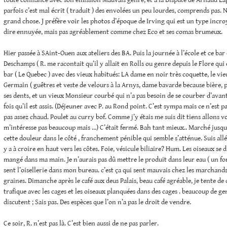
toute confiance avec son émission Mauvais genre, et à la Dispute de Arnaud Lap
parfois c’est mal écrit ( traduit ) des envolées un peu lourdes, comprends pas. 
grand chose. J préfère voir les photos d’époque de Irving qui est un type incroy
dire ennuyée, mais pas agréablement comme chez Eco et ses comas brumeux.
Hier passée à SAint-Ouen aux ateliers des BA. Puis la journée à l’école et ce bar
Deschamps ( R. me racontait qu’il y allait en Rolls ou genre depuis le Flore qui 
bar ( Le Quebec ) avec des vieux habitués: LA dame en noir très coquette, le vi
Germain ( guêtres et veste de velours à la Arnys, dame bavarde because bière, 
ses dents, et un vieux Monsieur courbé qui n’a pas besoin de se courber d’avan
fois qu’il est assis. (Déjeuner avec P. au Rond point. C’est sympa mais ce n’est p
pas assez chaud. Poulet au curry bof. Comme j’y étais me suis dit tiens allons vo
m’intéresse pas beaucoup mais …) C’était fermé. Bah tant mieux.. Marché jusqu
cette douleur dans le côté , franchement pénible qui semble s’atténue. Suis allée
y a à croire en haut vers les côtes. Foie, vésicule biliaire? Hum. Les oiseaux se 
mangé dans ma main. Je n’aurais pas dû mettre le produit dans leur eau ( un fo
sent l’oisellerie dans mon bureau. c’est ça qui sent mauvais chez les marchands
graines. Dimanche après le café aux deus Palais, beau café agréable, je tente d
trafique avec les cages et les oiseaux planquées dans des cages . beaucoup de g
discutent ; Sais pas. Des espèces que l’on n’a pas le droit de vendre.
Ce soir, R. n’est pas là. C’est bien aussi de ne pas parler.