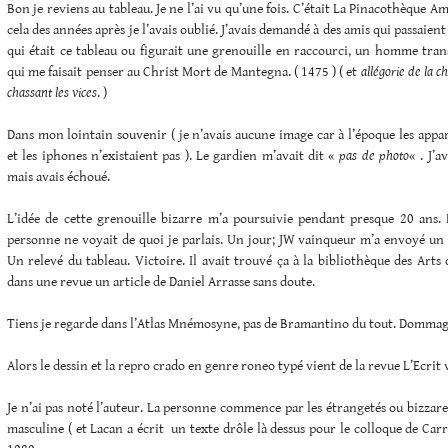
Bon je reviens au tableau. Je ne l’ai vu qu’une fois. C’était La Pinacothèque 
cela des années après je l’avais oublié. J’avais demandé à des amis qui passaien
qui était ce tableau ou figurait une grenouille en raccourci, un homme tran
qui me faisait penser au Christ Mort de Mantegna. ( 1475 ) ( et
allégorie de la c
chassant les vices
. )
Dans mon lointain souvenir ( je n’avais aucune image car à l’époque les appar
et les iphones n’existaient pas ). Le gardien m’avait dit «
pas de photo
« . J’a
mais avais échoué.
L’idée de cette grenouille bizarre m’a poursuivie pendant presque 20 ans. 
personne ne voyait de quoi je parlais. Un jour; JW vainqueur m’a envoyé un 
Un relevé du tableau. Victoire. Il avait trouvé ça à la bibliothèque des Arts
dans une revue un article de Daniel Arrasse sans doute.
Tiens je regarde dans l’Atlas Mnémosyne, pas de Bramantino du tout. Dommag
Alors le dessin et la repro crado en genre roneo typé vient de la revue L’Ecrit 
Je n’ai pas noté l’auteur. La personne commence par les étrangetés ou bizza
masculine ( et Lacan a écrit un texte drôle là dessus pour le colloque de Carr