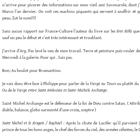
n’arrive pour picorer des informations sur mon vieil ami Savonarole, dont j’ai
Marco l’an dernier. On voit ces machins piquants qui servent à souffrir et 
peau. Zut le nom!!!!
Sans aucun rapport sur France-Culture l’auteur du livre sur les
love dolls
que 
sauf un peu le début et c’est très intéressant et troublant.
J’arrive d’Arg. Pas levé le nez de mon travail. Terre et peinture puis rouler de
Mercredi à la galerie. Pour qui . Sais pas.
Bon; Au boulot pour Bramantino.
Je vais donc être face à Philippe pour parler de la
Vierge au Tours
ou plutôt du
Ou de
la Vierge entre Saint Ambroise et Saint -Michele Archange.
Saint Michel Archange est le défenseur de la foi de Dieu contre Satan. ( Attrib
diable, balance, globo surmonté d’une croix, sceptre )
Saint Michel et le dragon / Raphael :
Après la chute de Lucifer qu’il parvient à
prince de tous les bons anges, le chef des forces du ciel, des armées célestes, l