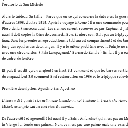
l’oratorio de San Michele
Alors le tableau. Sa taille . Parce que en ce qui concerne la date c’est la guer
d’autres 1505, d’autre 1515. Après le voyage à Rome ( il a une commande pou
Piero della Francesca aussi. Les siennes seront recouvertes par Raphael si j’a
aussi il doit copier la Cène de Leonard… Bon. Et alors ce n’était pas un triptyq
faux. Dans les premières reproductions le tableau est compartimenté et des bar
long des épaules des deux anges. Il y a le même problème avec la Pala je ne sa
avec une circoncision. ( Pala Lampugnani/ Bernardo Zenale ). En fait il y a eu
de cadre, de fenêtre
Et puis il est dit qu’on a rajouté en haut 8,5 comment et que les barres vertic
du crapaud font 3,5 comment.Bref restauration en 1956 et le triptyque redev
Première description: Agostino San Agostino
L’altare e di 3 quadri, cioe nell mezzo la madonna col bambino in braccio che ricev
Michele arcangelo. Lui a a suoi piedi il demonio…
De l’autre côté et agenouillé lui aussi il y a Saint Ambroise ( qui n’est pas un 
la Vierge lui tende une palme… Non, ce n’est pas une palme mais une branc