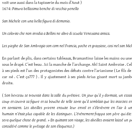
voit une aussi dans la tapisserie du mois d’Aout )
1674:
Pittura bellissima benche di vecchio penello
San Michele con una bella figura di demonio.
Un colorito che non invidia a Bellini ne altro di scuola Veneziana antica.
Les pieghe de San Ambrogio son com nel Francia, poche et grazziose, cosi nel san Miche
En parlant de plis, dans certains tableaux, Bramantino laisse les mains ou un
sous le drapé. C’est beau . Ici la manche de l’archange. Ah! Saint Ambroise . Cel
à ses pieds est l’un des protagonistes des débats contre l’arianisme ( Le fils d
car né . C’est ça??? ) . Il y ajustement à ses pieds Arius gisant mort sa jamb
droite.
( S
on berceau se trouvait dans la salle du prétoire. Un jour qu’il y dormait, un essai
coup et couvrit sa figure et sa bouche de telle sorte qu’il semblait que les insectes 
en sortaient. Les abeilles prirent ensuite leur envol et s’élevèrent en l’air à u
humain n’était plus capable de les distinguer. L’événement frappa son père qui dit
sera quelque chose de grand. »
En quittant son visage, les abeilles avaient laissé un p
considéré comme le présage de son éloquence.)