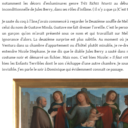
notamment les décors d’enluminures genre
Très Riches heures
au début
inconditionnelle de Jules Berry, dans ses rôles d’infâme. ( il n’y a que ça )C’est 
Je saute du coq à l’âne.J’avais commencé à regarder le Deuxième souffle de Mel
celui du nom de Gustave Minda. Gustave me fait dresser l’oreille. C’est le pers
un garçon qu’on m’avait présenté sous ce nom et qui travaillait sur Mel
ignorance d’alors. La deuxième surprise est plus subtile. Au moment où je
Ventura dans sa chambre d’appartement ou d’hôtel plutôt minable, je re-dress
entendre Nicole Stephane. Je me dis que le diable Jules Berry a sauté dans
costume noir et démarré un fichier. Mais non. C’est bien Nicole: »
Il faut re
bien les Enfants Terribles dont le son s’échappe d’une autre chambre. Je souri
invisible. J’en parle le soir à Dominique qui évidemment connait ce passage.