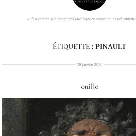
FAIRE UN TRUC PAR JOUR
« C’est comme si je me sentais plus léger en notant tout sincèrement 
ÉTIQUETTE :
PINAULT
29 janvier 2020
ouille