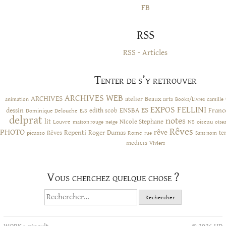
FB
RSS
RSS - Articles
Tenter de s’y retrouver
ARCHIVES WEB
ARCHIVES
atelier
Beaux arts
animation
Books/Livres
camille
EXPOS
FELLINI
ES
dessin
ENSBA
Franc
Dominique Delouche
edith scob
E.S
delprat
notes
lit
NIcole Stephane
NS
Louvre
neige
oiseau
maison rouge
oise
Rêves
PHOTO
rêve
Rêves
Repenti
Roger Dumas
picasso
Rome
te
rue
Sans nom
medicis
Viviers
Vous cherchez quelque chose ?
Rechercher :