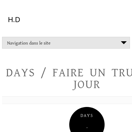
Aller
au
contenu
H.D
"Dans
Navigation dans le site
la
vie
on
devrait
DAYS / FAIRE UN TR
tout
essayer
JOUR
sauf
l'inceste
et
la
danse
folklorique"
DAYS
Christopher
Lee
–