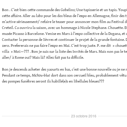
Bon . C’est bien cette commande des Gobelins; Une tapisserie et un tapis. Youp
cette affaire. Aller au labo pour les dos bleus de l’expo en Allemagne, finir des t
m’active sérieusement/ refaire le teaser pour annoncer mon film au Festival d
Creteil. Ca ouvrira la saison, avec un hommage à Nicole Stephane. Chouette. E
musée Picasso à Barcelone. Venise en Mars à l’expo collective de la Dogana, et
Contacter la personne de Sèvres et continuer le projet de la grande fontaine. D
zero. Prefererais ne pas faire l’expo en Mai. C’est trop juste. P. me dit » chouet
villa » Moi:—??? . Bon je suis sur la liste des Invités de Mars. Mais non pas le te
aller/ à Rome oui? Mais là? Allez fait pas ta difficile.
Bon je descends acheter des yaourts en bas, c’est une bonne nouvelle ou je ne 
Pendant ce temps,
Michou-blue
dort dans son cercueil bleu, probablement vêtu
des pompes funèbres seront ils habillé(e)s en libellules bleues???
23 octobre 2016