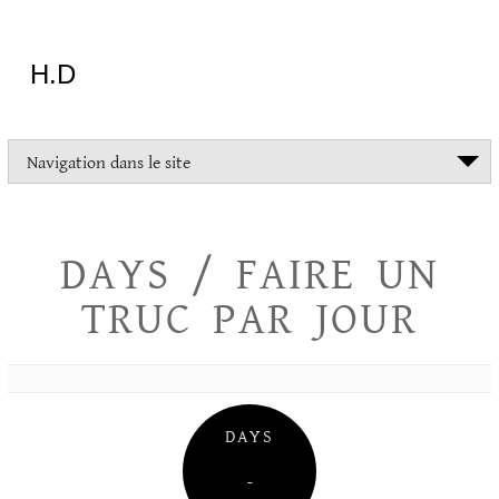
Aller
au
contenu
H.D
"Dans
Navigation dans le site
la
vie
on
devrait
DAYS / FAIRE UN
tout
essayer
TRUC PAR JOUR
sauf
l'inceste
et
la
danse
folklorique"
DAYS
Christopher
Lee
–