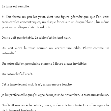
La tasse est remplie.
Si l’on ferme un peu les yeux, c’est une figure géométrique que l’on voit:
trois cercles concentriques, un disque foncé sur un disque blanc , lui même
posé sur un disque clair. Fond noir.
On ne voit pas de table. La table c’est le fond noir.
On voit alors la tasse comme on verrait une cible. Plutot comme un
rotorelief.
Un rotorelief en porcelaine blanche à fleurs bleues invisibles.
Un rotorelief à l’arrêt.
Cette tasse devant moi. Je n’y ai pas encore touché.
Je lui préfère celle que j’ai appelée un jour de Novembre, la tasse miraculeuse.
On dirait une auréole peinte , une grande ostie imprimée. La cuiller à gauche
de la tasse est toute plate,