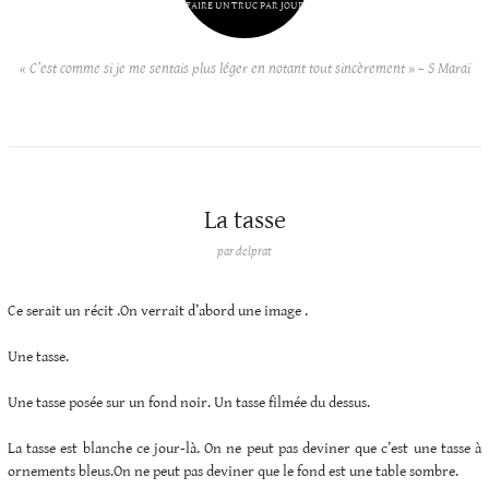
FAIRE UN TRUC PAR JOUR
« C’est comme si je me sentais plus léger en notant tout sincèrement » – S Maraï
La tasse
par
delprat
Ce serait un récit .On verrait d’abord une image .
Une tasse.
Une tasse posée sur un fond noir. Un tasse filmée du dessus.
La tasse est blanche ce jour-là. On ne peut pas deviner que c’est une tasse à
ornements bleus.On ne peut pas deviner que le fond est une table sombre.