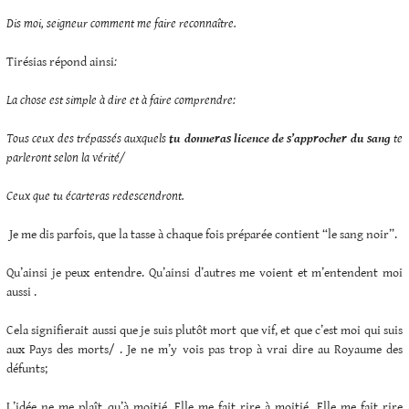
Dis moi, seigneur comment me faire reconnaître.
Tirésias répond ainsi
:
La chose est simple à dire et à faire comprendre:
Tous ceux des trépassés auxquels
tu donneras licence de s’approcher du sang
te
parleront selon la vérité/
Ceux que tu écarteras redescendront.
Je me dis parfois, que la tasse à chaque fois préparée contient “le sang noir”.
Qu’ainsi je peux entendre. Qu’ainsi d’autres me voient et m’entendent moi
aussi .
Cela signifierait aussi que je suis plutôt mort que vif, et que c’est moi qui suis
aux Pays des morts/ . Je ne m’y vois pas trop à vrai dire au Royaume des
défunts;
L’idée ne me plaît qu’à moitié. Elle me fait rire à moitié. Elle me fait rire