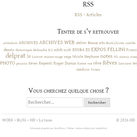
RSS
RSS - Articles
Tenter de s’y retrouver
ARCHIVES WEB
ARCHIVES
atelier
Beaux arts
animation
Books/Livres
camille
EXPOS
FELLINI
ES
dessin
ENSBA
Franc
Dominique Delouche
edith scob
E.S
delprat
notes
lit
NIcole Stephane
NS
Louvre
neige
oiseau
maison rouge
oise
Rêves
PHOTO
rêve
Rêves
Repenti
Roger Dumas
picasso
Rome
te
rue
Sans nom
medicis
Viviers
Vous cherchez quelque chose ?
Rechercher :
WORK
>
BLOG
>
HD
>
La tasse
© 2026 HD
Fièrement propulsé par WordPress.
|
Thème : helene-delprat par
SophieWeb
.