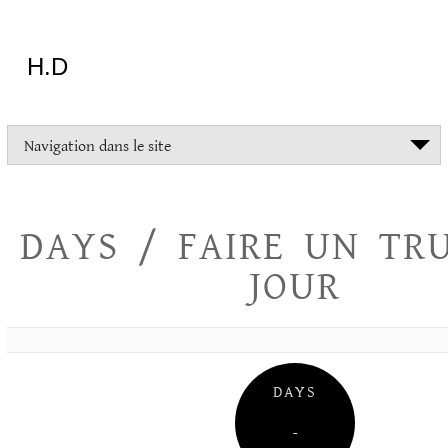
Aller
au
contenu
H.D
"Dans
Navigation dans le site
la
vie
on
devrait
DAYS / FAIRE UN TR
tout
essayer
JOUR
sauf
l'inceste
et
la
danse
folklorique"
DAYS
Christopher
Lee
–