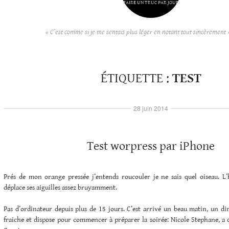
FAIRE UN TRUC PAR JOUR
« C’est comme si je me sentais plus léger en notant tout sincèrement 
ÉTIQUETTE :
TEST
28 juin 2014
Test worpress par iPhone
Prés de mon orange pressée j’entends roucouler je ne sais quel oiseau. 
déplace ses aiguilles assez bruyamment.
Pas d’ordinateur depuis plus de 15 jours. C’est arrivé un beau matin, un di
fraiche et dispose pour commencer à préparer la soirée: Nicole Stephane, a 