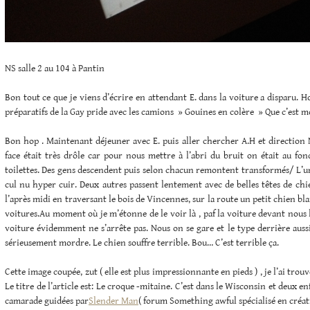
NS salle 2 au 104 à Pantin
Bon tout ce que je viens d’écrire en attendant E. dans la voiture a disparu.
préparatifs de la Gay pride avec les camions » Gouines en colère » Que c’est m
Bon hop . Maintenant déjeuner avec E. puis aller chercher A.H et direction 
face était très drôle car pour nous mettre à l’abri du bruit on était au fon
toilettes. Des gens descendent puis selon chacun remontent transformés/ L’un a
cul nu hyper cuir. Deux autres passent lentement avec de belles têtes de chi
l’après midi en traversant le bois de Vincennes, sur la route un petit chien bla
voitures.Au moment où je m’étonne de le voir là , paf la voiture devant nous l
voiture évidemment ne s’arrête pas. Nous on se gare et le type derrière aussi.
sérieusement mordre. Le chien souffre terrible. Bou… C’est terrible ça.
Cette image coupée, zut ( elle est plus impressionnante en pieds ) , je l’ai trou
Le titre de l’article est: Le croque -mitaine. C’est dans le Wisconsin et deux e
camarade guidées par
Slender Man
( forum Something awful spécialisé en créa