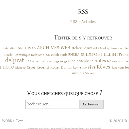
RSS
RSS - Articles
Tenter de s’y retrouver
ARCHIVES WEB
ARCHIVES
atelier
Beaux arts
animation
Books/Livres
camille
EXPOS
FELLINI
ES
dessin
ENSBA
Franc
Dominique Delouche
edith scob
E.S
delprat
notes
lit
NIcole Stephane
NS
Louvre
neige
oiseau
maison rouge
oise
Rêves
PHOTO
rêve
Rêves
Repenti
Roger Dumas
picasso
Rome
te
rue
Sans nom
medicis
Viviers
Vous cherchez quelque chose ?
Rechercher :
WORK
>
Test
© 2026 HD
Fièrement propulsé par WordPress.
|
Thème : helene-delprat par
SophieWeb
.