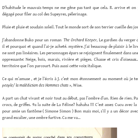
D’habitude le mauvais temps ne me gêne pas tant que cela. R. arrive et on p
dégagé pour filer au col des Supeyres, pélerinage.
Pluie et pluie et soudain soleil. Tout le monde sort de son terrier cueille des jo
J’abandonne Buko pour un roman
The Orchard Keeper,
Le gardien du verger 
il et pourquoi et quand l’ai-je acheté. mystère. J’ai beaucoup de plaisir à le lir
ne sont pas linéaires. Les personnages épars se rejoignent finalement dans une
oppressante: Neige, bois, marais, rivière et pièges. Chasse et cris d’oiseau
territoire que l’on parcourt. Puis aussi cette voix italique.
Ce qui m’amuse , et je l’écris à J. c’est mon étonnement au moment où je 
people/ la malédiction des Hommes chats »
, Wise.
A part un chat vivant et noir tout au début, pas l’ombre d’un. Rien de rien. P
crocs, de griffes. 9a la suite de La Féline? hahaha !!! C’est assez Cucu avec la 
pour amie un fantôme ( Simone Simon ) Bon mais moi, s’il y a un décor ave
grand escalier, une ombre furtive. Ca me va…