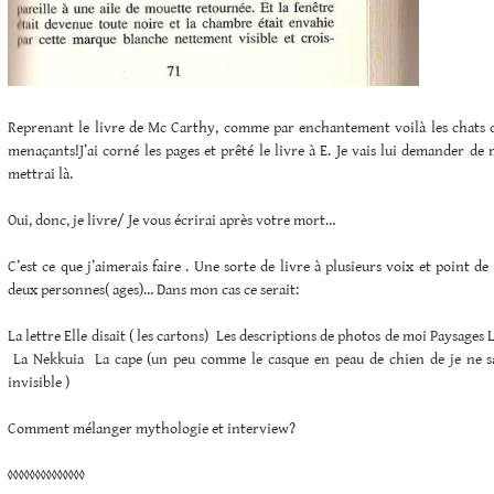
Reprenant le livre de Mc Carthy, comme par enchantement voilà les chats d
menaçants!J’ai corné les pages et prêté le livre à E. Je vais lui demander de 
mettrai là.
Oui, donc, je livre/ Je vous écrirai après votre mort…
C’est ce que j’aimerais faire . Une sorte de livre à plusieurs voix et point d
deux personnes( ages)… Dans mon cas ce serait:
La lettre Elle disait ( les cartons) Les descriptions de photos de moi Paysages L
La Nekkuia La cape (un peu comme le casque en peau de chien de je ne sa
invisible )
Comment mélanger mythologie et interview?
◊◊◊◊◊◊◊◊◊◊◊◊◊◊