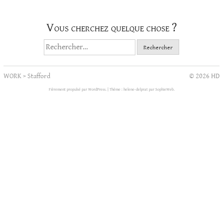
Vous cherchez quelque chose ?
Rechercher :
WORK
>
Stafford
© 2026 HD
Fièrement propulsé par WordPress.
|
Thème : helene-delprat par
SophieWeb
.