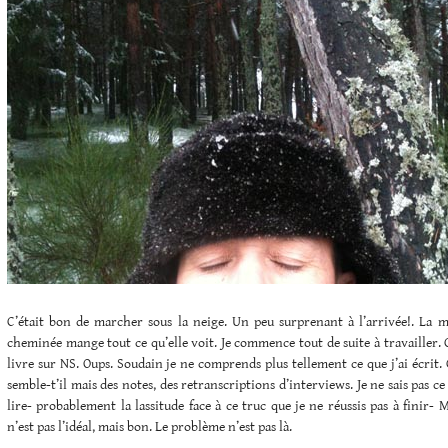
C’était bon de marcher sous la neige. Un peu surprenant à l’arrivée!. La ma
cheminée mange tout ce qu’elle voit. Je commence tout de suite à travailler. 
livre sur NS. Oups. Soudain je ne comprends plus tellement ce que j’ai écrit. 
semble-t’il mais des notes, des retranscriptions d’interviews. Je ne sais pas ce 
lire- probablement la lassitude face à ce truc que je ne réussis pas à finir-
n’est pas l’idéal, mais bon. Le problème n’est pas là.