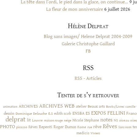
La tête dans l’ordi, le pied dans la glace, on continue…
9 ju
La fleur de mon anniversaire
6 juillet 2026
Hélène Delprat
Blog sans images/ Helene Delprat 2004-2009
Galerie Christophe Gaillard
FB
RSS
RSS - Articles
Tenter de s’y retrouver
ARCHIVES WEB
ARCHIVES
atelier
Beaux arts
animation
Books/Livres
camille
EXPOS
FELLINI
ES
dessin
ENSBA
Franc
Dominique Delouche
edith scob
E.S
delprat
notes
lit
NIcole Stephane
NS
Louvre
neige
oiseau
maison rouge
oise
Rêves
PHOTO
rêve
Rêves
Repenti
Roger Dumas
picasso
Rome
te
rue
Sans nom
medicis
Viviers