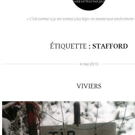
FAIRE UN TRUC PAR JOUR
« C’est comme si je me sentais plus léger en notant tout sincèrement 
ÉTIQUETTE :
STAFFORD
4 mai 2013
VIVIERS