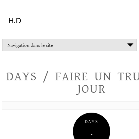
Aller
au
contenu
H.D
"Dans
Navigation dans le site
la
vie
on
devrait
DAYS / FAIRE UN TR
tout
essayer
JOUR
sauf
l'inceste
et
la
danse
folklorique"
DAYS
Christopher
Lee
–