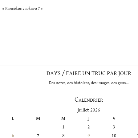
« Kancékonvaokavo ? »
DAYS / FAIRE UN TRUC PAR JOUR
Des notes, des histoires, des images, des gens…
Calendrier
juillet 2026
L
M
M
J
V
1
2
3
6
7
8
9
10