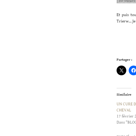
Et puis to
Trierw… Je 
Partager :
Similaire
UN CURE D
CHEVAL
17 février 
Dans "BLO