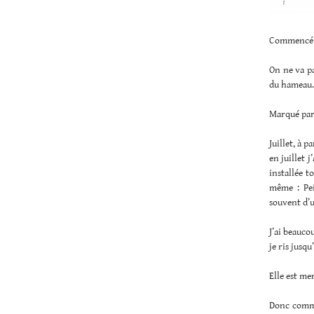
Commencé 
On ne va pa
du hameau.
Marqué par
Juillet, à 
en juillet 
installée t
même : Pei
souvent d’
J’ai beauco
je ris jusq
Elle est mer
Donc comme 