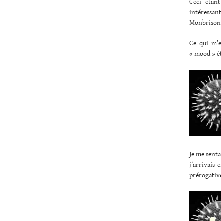
Ceci étant
intéressan
Monbriso
Ce qui m’e
« mood » ét
Je me senta
j’arrivais
prérogativ