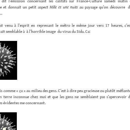
 dit l’émission concernant les califats sur France-Culture samedi matin 
te et donnait un petit aspect
Mille et une nuits
au paysage qu’on découvre de
n…
st venu à l’esprit en reprenant le métro le même jour vers 17 heures, c’
ait semblable à à l’horrible image du virus du Sida. Ca:
is comme « ça » au milieu des gens. C’est à dire peu gracieuse ou plutôt méfian
 en terre inconnue chez moi et que les gens ne semblaient pas s’apercevoir d
es évidentes me concernant.