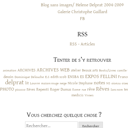
Blog sans images/ Helene Delprat 2004-2009
Galerie Christophe Gaillard
FB
RSS
RSS - Articles
Tenter de s’y retrouver
ARCHIVES WEB
ARCHIVES
atelier
Beaux arts
animation
Books/Livres
camille
EXPOS
FELLINI
ES
dessin
ENSBA
Franc
Dominique Delouche
edith scob
E.S
delprat
notes
lit
NIcole Stephane
NS
Louvre
neige
oiseau
maison rouge
oise
Rêves
PHOTO
rêve
Rêves
Repenti
Roger Dumas
picasso
Rome
te
rue
Sans nom
medicis
Viviers
Vous cherchez quelque chose ?
Rechercher :