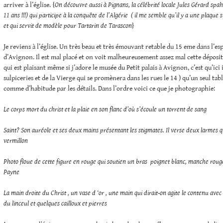
arriver à l’église. {
On découvre aussi à Pignans, la célébrité locale Jules Gérard spahi 
11 ans !!!) qui participe à la conquête de l’Algérie ( il me semble qu’il y a une plaque 
et qui servit de modèle pour Tartarin de Tarascon
}
Je reviens à l’église. Un très beau et très émouvant retable du 15 eme dans l’esp
d’Avignon. Il est mal placé et on voit malheureusement assez mal cette déposit
qui est plaisant même si j’adore le musée du Petit palais à Avignon, c’est qu’ici i
sulpiceries et de la Vierge qui se promènera dans les rues le 14 ) qu’un seul ta
comme d’habitude par les détails. Dans l’ordre voici ce que je photographie:
Le corps mort du christ et la plaie en son flanc d’où s’écoule un torrent de sang
Saint? Son auréole et ses deux mains présentant les stigmates. Il verse deux larmes 
vermillon
Photo floue de cette figure en rouge qui soutien un bras poignet blanc, manche rouge
Payne
La main droite du Christ , un vase d ‘or , une main qui dirait-on agite le contenu av
du linceul et quelques cailloux et pierres