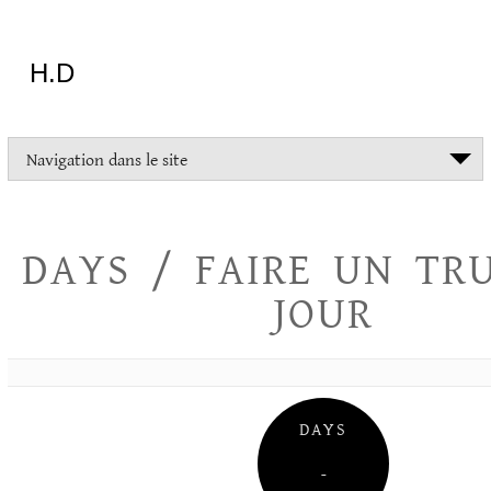
Aller
au
contenu
H.D
"Dans
Navigation dans le site
la
vie
on
devrait
DAYS / FAIRE UN TR
tout
essayer
JOUR
sauf
l'inceste
et
la
danse
folklorique"
DAYS
Christopher
Lee
–