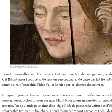
Retable Pignans Var/ des larmes …
Ce matin nouvelles de G. C’est assez catastrophique. Son déménagement, ses de
A et JM ont assuré tout cela. Me sens un peu coupable. Me passe par la tête (
M’e
comme dirait Pinocchio, l’idée d’aller le faire parler, décrire des oeuvres.
Plus que 10 jours au hameau. Le séjour aura été absolument parfait. en totale li
courses, repas, action ….) non pas que…Mais!. Nous avons mangé des tomates, d
tomates. Pas de viande pour ainsi dire ( déjà l’idée de prendre la voiture et d’a
désagréable trouver un boucher… ) Seuls les marchés sont agréables ( celui de 