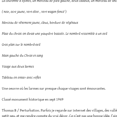
La couronne d’épines, un morceau de pied gauche, deux cailloux, un morceau de linc
( noir, ocre jaune, vert olive , vert wagon foncé
)
Morceau de vêtement jaune, clous, bordure de végétaux
Plaie du christ: on dirait une paupière baissée. Le nombril ressemble a un oeil
Gros plan sur le nombril-oeil
Main gauche du Christ et sang
Visage aux deux larmes
Tableau en entier avec reflet
Une oeuvre où les larmes sur presque chaque visages sont émouvantes.
Classé monument historique en sept 1949
Thomas B / Perturbation. Parfois je regarde sur internet des villages, des vallée
petit peu, et me rendre compte du vrai décor. Ce n’est pas une bonne idée. J’