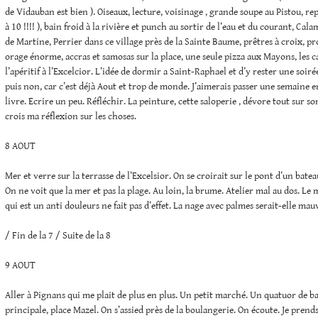
de Vidauban est bien ). Oiseaux, lecture, voisinage , grande soupe au Pistou, re
à 10 !!!! ), bain froid à la rivière et punch au sortir de l’eau et du courant, C
de Martine, Perrier dans ce village près de la Sainte Baume, prêtres à croix, p
orage énorme, accras et samosas sur la place, une seule pizza aux Mayons, les ca
l’apéritif à l’Excelcior. L’idée de dormir a Saint-Raphael et d’y rester une soirée
puis non, car c’est déjà Aout et trop de monde. J’aimerais passer une semaine e
livre. Ecrire un peu. Réfléchir. La peinture, cette saloperie , dévore tout sur s
crois ma réflexion sur les choses.
8 AOUT
Mer et verre sur la terrasse de l’Excelsior. On se croirait sur le pont d’un batea
On ne voit que la mer et pas la plage. Au loin, la brume. Atelier mal au dos. 
qui est un anti douleurs ne fait pas d’effet. La nage avec palmes serait-elle ma
/ Fin de la 7 / Suite de la 8
9 AOUT
Aller à Pignans qui me plait de plus en plus. Un petit marché. Un quatuor de b
principale, place Mazel. On s’assied près de la boulangerie. On écoute. Je prends