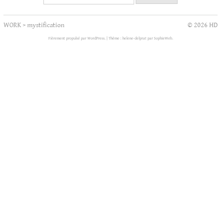
WORK
>
mystification
© 2026 HD
Fièrement propulsé par WordPress.
|
Thème : helene-delprat par
SophieWeb
.