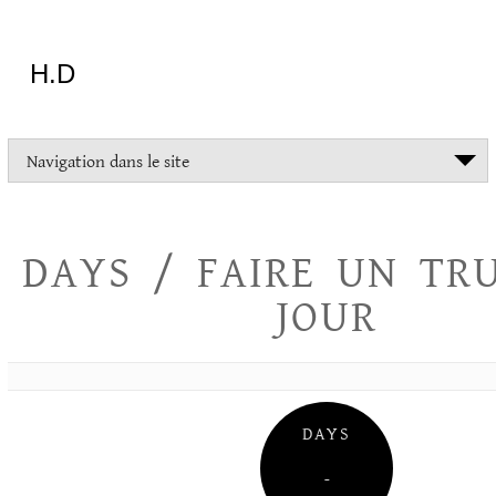
Aller
au
contenu
H.D
"Dans
Navigation dans le site
la
vie
on
devrait
DAYS / FAIRE UN TR
tout
essayer
JOUR
sauf
l'inceste
et
la
danse
folklorique"
DAYS
Christopher
Lee
–