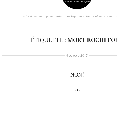
FAIRE UN TRUC PAR JOUR
« C’est comme si je me sentais plus léger en notant tout sincèrement 
ÉTIQUETTE :
MORT ROCHEFO
9 octobre 2017
NON!
JEAN