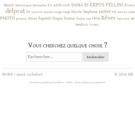
EXPOS
FELLINI
ES
dessin
ENSBA
Franc
Dominique Delouche
edith scob
E.S
delprat
notes
lit
NIcole Stephane
NS
Louvre
neige
oiseau
maison rouge
oise
Rêves
PHOTO
rêve
Rêves
Repenti
Roger Dumas
picasso
Rome
te
rue
Sans nom
medicis
Viviers
Vous cherchez quelque chose ?
Rechercher :
WORK
>
mort rochefort
© 2026 HD
Fièrement propulsé par WordPress.
|
Thème : helene-delprat par
SophieWeb
.