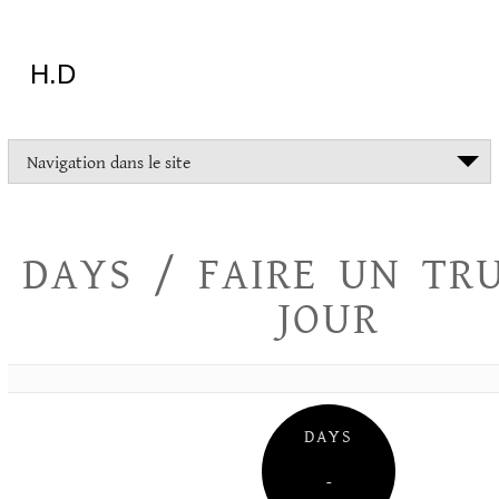
Aller
au
contenu
H.D
"Dans
Navigation dans le site
la
vie
on
devrait
DAYS / FAIRE UN TR
tout
essayer
JOUR
sauf
l'inceste
et
la
danse
folklorique"
DAYS
Christopher
Lee
–