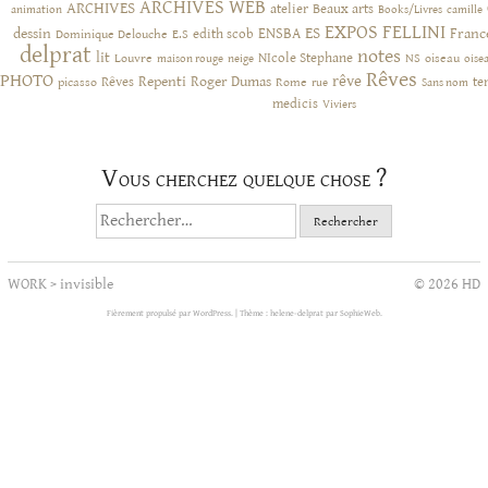
ARCHIVES WEB
ARCHIVES
atelier
Beaux arts
animation
Books/Livres
camille
EXPOS
FELLINI
ES
dessin
ENSBA
Franc
Dominique Delouche
edith scob
E.S
delprat
notes
lit
NIcole Stephane
NS
Louvre
neige
oiseau
maison rouge
oise
Rêves
PHOTO
rêve
Rêves
Repenti
Roger Dumas
picasso
Rome
te
rue
Sans nom
medicis
Viviers
Vous cherchez quelque chose ?
Rechercher :
WORK
>
invisible
© 2026 HD
Fièrement propulsé par WordPress.
|
Thème : helene-delprat par
SophieWeb
.