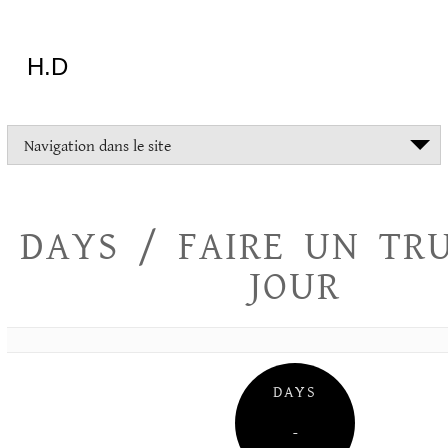
Aller
au
contenu
H.D
"Dans
Navigation dans le site
la
vie
on
devrait
DAYS / FAIRE UN TR
tout
essayer
JOUR
sauf
l'inceste
et
la
danse
folklorique"
DAYS
Christopher
Lee
–