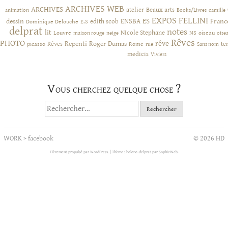
ARCHIVES WEB
ARCHIVES
atelier
Beaux arts
animation
Books/Livres
camille
EXPOS
FELLINI
ES
dessin
ENSBA
Franc
Dominique Delouche
edith scob
E.S
delprat
notes
lit
NIcole Stephane
NS
Louvre
neige
oiseau
maison rouge
oise
Rêves
PHOTO
rêve
Rêves
Repenti
Roger Dumas
picasso
Rome
te
rue
Sans nom
medicis
Viviers
Vous cherchez quelque chose ?
Rechercher :
WORK
>
facebook
© 2026 HD
Fièrement propulsé par WordPress.
|
Thème : helene-delprat par
SophieWeb
.