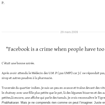
P.
29 mars 2009
"Facebook is a crime when people have to
C’était une bonne soirée.
Après avoir attendu le Médecin des U.M .P ( pas UMP!) car J.C ne répondait pas, 
sirop et autres poudres à la pharmacie.
Traversée du quartier indien. Je suis un peu en avance et traîne devant des vit
le chutney avec une fille plus petite que le pot, là des légumes bizarres et des 
petites,là encore, une affiche qui parle des tamuls. Je crois reconnaître le Tigr
Prabhakaran.
Mais je ne comprends rien comme on peut l’imaginer. Juste en F