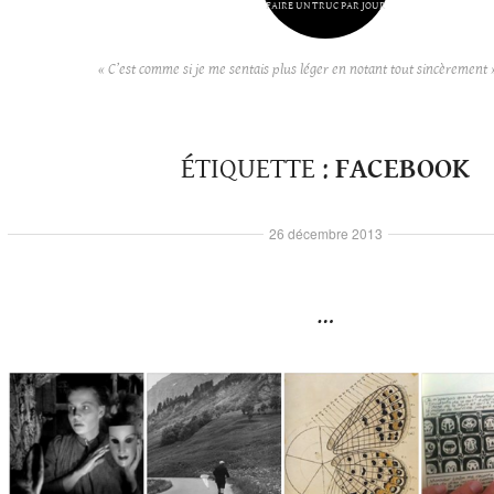
FAIRE UN TRUC PAR JOUR
« C’est comme si je me sentais plus léger en notant tout sincèrement 
ÉTIQUETTE :
FACEBOOK
26 décembre 2013
…