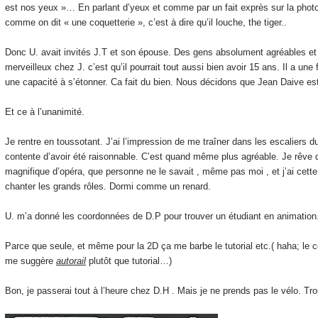
est nos yeux »… En parlant d’yeux et comme par un fait exprès sur la photo 
comme on dit « une coquetterie », c’est à dire qu’il louche, the tiger..
Donc U. avait invités J.T et son épouse. Des gens absolument agréables et 
merveilleux chez J. c’est qu’il pourrait tout aussi bien avoir 15 ans. Il a une
une capacité à s’étonner. Ca fait du bien. Nous décidons que Jean Daive e
Et ce à l’unanimité.
Je rentre en toussotant. J’ai l’impression de me traîner dans les escaliers d
contente d’avoir été raisonnable. C’est quand même plus agréable. Je rêve q
magnifique d’opéra, que personne ne le savait , même pas moi , et j’ai cett
chanter les grands rôles. Dormi comme un renard.
U. m’a donné les coordonnées de D.P pour trouver un étudiant en animation
Parce que seule, et même pour la 2D ça me barbe le tutorial etc.( haha; le 
me suggère
autorail
plutôt que tutorial…)
Bon, je passerai tout à l’heure chez D.H . Mais je ne prends pas le vélo. Tro