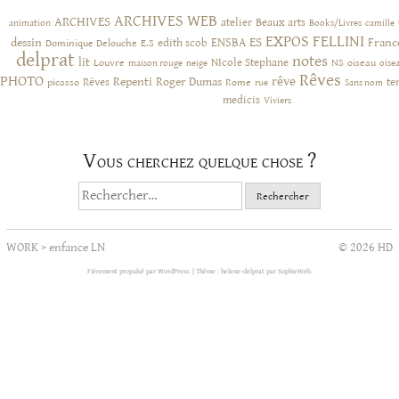
ARCHIVES WEB
ARCHIVES
atelier
Beaux arts
animation
Books/Livres
camille
EXPOS
FELLINI
ES
dessin
ENSBA
Franc
Dominique Delouche
edith scob
E.S
delprat
notes
lit
NIcole Stephane
NS
Louvre
neige
oiseau
maison rouge
oise
Rêves
PHOTO
rêve
Rêves
Repenti
Roger Dumas
picasso
Rome
te
rue
Sans nom
medicis
Viviers
Vous cherchez quelque chose ?
Rechercher :
WORK
>
enfance LN
© 2026 HD
Fièrement propulsé par WordPress.
|
Thème : helene-delprat par
SophieWeb
.