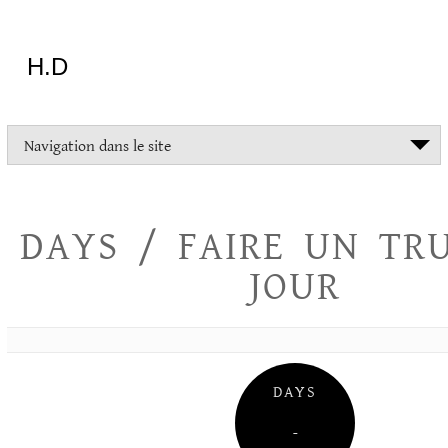
Aller
au
contenu
H.D
"Dans
Navigation dans le site
la
vie
on
devrait
DAYS / FAIRE UN TR
tout
essayer
JOUR
sauf
l'inceste
et
la
danse
folklorique"
DAYS
Christopher
Lee
–