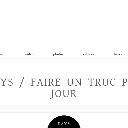
Aller
au
contenu
ture
video
photos
cahiers
livres
YS / FAIRE UN TRUC 
JOUR
DAYS