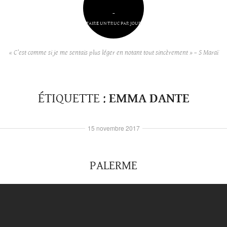
–
FAIRE UN TRUC PAR JOUR
« C’est comme si je me sentais plus léger en notant tout sincèrement » – S Maraï
ÉTIQUETTE :
EMMA DANTE
15 novembre 2017
PALERME