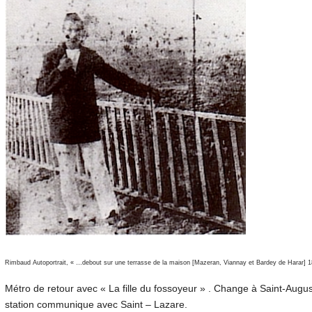
Rimbaud Autoportrait, « …debout sur une terrasse de la maison [Mazeran, Viannay et Bardey de Harar] 
Métro de retour avec « La fille du fossoyeur » . Change à Saint-Augus
station communique avec Saint – Lazare.