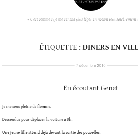
FAIRE UN TRUC PAR JOUR
« C’est comme si je me sentais plus léger en notant tout sincèrement 
ÉTIQUETTE :
DINERS EN VIL
7 décembre 2010
En écoutant Genet
Je me sens pleine de flemme.
Descendue pour déplacer la voiture à 8h.
Une jeune fille attend déjà devant la sortie des poubelles.