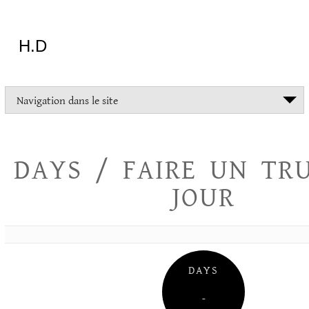
Aller
au
contenu
H.D
"Dans
Navigation dans le site
la
vie
on
devrait
DAYS / FAIRE UN TR
tout
essayer
JOUR
sauf
l'inceste
et
la
danse
folklorique"
DAYS
Christopher
Lee
–