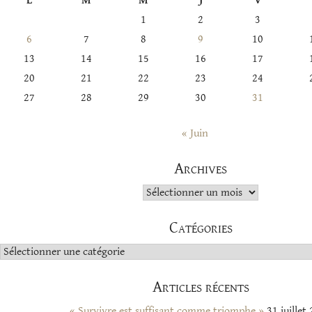
L
M
M
J
V
1
2
3
6
7
8
9
10
13
14
15
16
17
20
21
22
23
24
27
28
29
30
31
« Juin
Archives
Archives
Catégories
Catégories
Articles récents
« Survivre est suffisant comme triomphe »
31 juillet