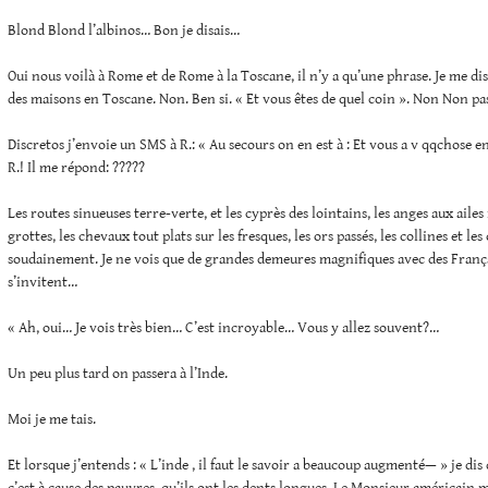
Blond Blond l’albinos… Bon je disais…
Oui nous voilà à Rome et de Rome à la Toscane, il n’y a qu’une phrase. Je me dis 
des maisons en Toscane. Non. Ben si. « Et vous êtes de quel coin ». Non Non pa
Discretos j’envoie un SMS à R.: « Au secours on en est à : Et vous a v qqchose 
R.! Il me répond: ?????
Les routes sinueuses terre-verte, et les cyprès des lointains, les anges aux ailes
grottes, les chevaux tout plats sur les fresques, les ors passés, les collines et les
soudainement. Je ne vois que de grandes demeures magnifiques avec des Françai
s’invitent…
« Ah, oui… Je vois très bien… C’est incroyable… Vous y allez souvent?…
Un peu plus tard on passera à l’Inde.
Moi je me tais.
Et lorsque j’entends : « L’inde , il faut le savoir a beaucoup augmenté— » je dis