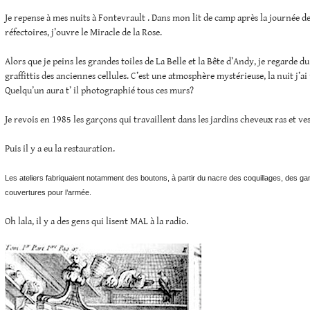
Je repense à mes nuits à Fontevrault . Dans mon lit de camp après la journée de
réfectoires, j’ouvre le Miracle de la Rose.
Alors que je peins les grandes toiles de La Belle et la Bête d’Andy, je regarde du 
graffittis des anciennes cellules. C’est une atmosphère mystérieuse, la nuit j’a
Quelqu’un aura t’ il photographié tous ces murs?
Je revois en 1985 les garçons qui travaillent dans les jardins cheveux ras et ves
Puis il y a eu la restauration.
Les ateliers fabriquaient notamment des boutons, à partir du nacre des coquillages, des gant
couvertures pour l’armée.
Oh lala, il y a des gens qui lisent MAL à la radio.