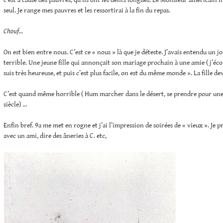
c’est à cause des pauvres, qu’ils ont les dents longues. Le Monsieur américain me
seul. Je range mes pauvres et les ressortirai à la fin du repas.
Chouf…
On est bien entre nous. C’est ce « nous » là que je déteste. J’avais entendu un j
terrible. Une jeune fille qui annonçait son mariage prochain à une amie ( j’écou
suis très heureuse, et puis c’est plus facile, on est du même monde ». La fille de
C’est quand même horrible ( Hum marcher dans le désert, se prendre pour un
siècle) …
Enfin bref. 9a me met en rogne et j’ai l’impression de soirées de « vieux ». Je p
avec un ami, dire des âneries à C. etc,