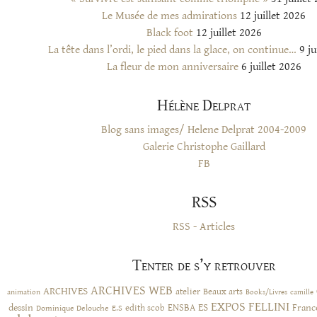
Le Musée de mes admirations
12 juillet 2026
Black foot
12 juillet 2026
La tête dans l’ordi, le pied dans la glace, on continue…
9 ju
La fleur de mon anniversaire
6 juillet 2026
Hélène Delprat
Blog sans images/ Helene Delprat 2004-2009
Galerie Christophe Gaillard
FB
RSS
RSS - Articles
Tenter de s’y retrouver
ARCHIVES WEB
ARCHIVES
atelier
Beaux arts
animation
Books/Livres
camille
EXPOS
FELLINI
ES
dessin
ENSBA
Franc
Dominique Delouche
edith scob
E.S