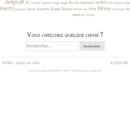
delprat
notes
lit
NIcole Stephane
NS
Louvre
neige
oiseau
maison rouge
oise
Rêves
PHOTO
rêve
Rêves
Repenti
Roger Dumas
picasso
Rome
te
rue
Sans nom
medicis
Viviers
Vous cherchez quelque chose ?
Rechercher :
WORK
>
diners en ville
© 2026 HD
Fièrement propulsé par WordPress.
|
Thème : helene-delprat par
SophieWeb
.