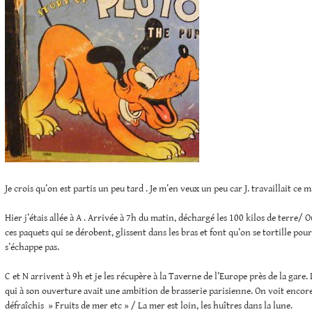
Je crois qu’on est partis un peu tard . Je m’en veux un peu car J. travaillait ce m
Hier j’étais allée à A . Arrivée à 7h du matin, déchargé les 100 kilos de terre/ Ou
ces paquets qui se dérobent, glissent dans les bras et font qu’on se tortille pou
s’échappe pas.
C et N arrivent à 9h et je les récupère à la Taverne de l’Europe près de la gare. Li
qui à son ouverture avait une ambition de brasserie parisienne. On voit encore 
défraîchis » Fruits de mer etc » / La mer est loin, les huîtres dans la lune.