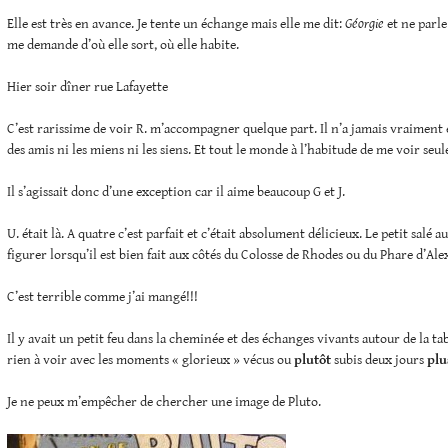
Elle est très en avance. Je tente un échange mais elle me dit:
Géorgie
et ne parle
me demande d’où elle sort, où elle habite.
Hier soir dîner rue Lafayette
C’est rarissime de voir R. m’accompagner quelque part. Il n’a jamais vraiment 
des amis ni les miens ni les siens. Et tout le monde à l’habitude de me voir seul
Il s’agissait donc d’une exception car il aime beaucoup G et J.
U. était là. A quatre c’est parfait et c’était absolument délicieux. Le petit salé a
figurer lorsqu’il est bien fait aux côtés du Colosse de Rhodes ou du Phare d’Ale
C’est terrible comme j’ai mangé!!!
Il y avait un petit feu dans la cheminée et des échanges vivants autour de la 
rien à voir avec les moments « glorieux » vécus ou
plutôt
subis deux jours
plu
Je ne peux m’empêcher de chercher une image de Pluto.