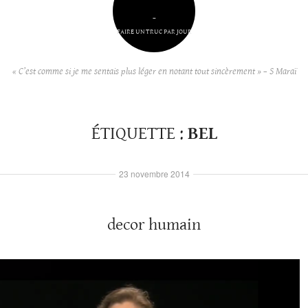
–
FAIRE UN TRUC PAR JOUR
« C’est comme si je me sentais plus léger en notant tout sincèrement » – S Maraï
ÉTIQUETTE :
BEL
23 novembre 2014
decor humain