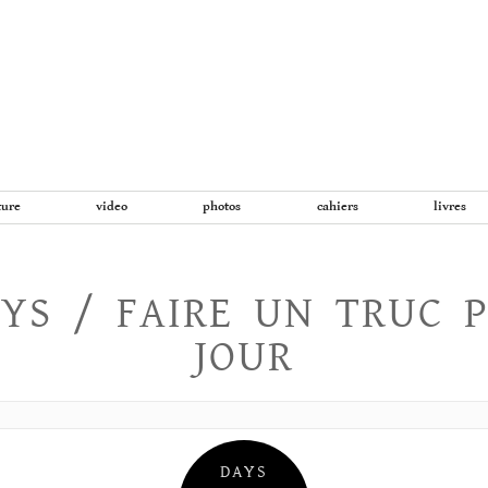
Aller
au
contenu
ture
video
photos
cahiers
livres
YS / FAIRE UN TRUC 
JOUR
DAYS