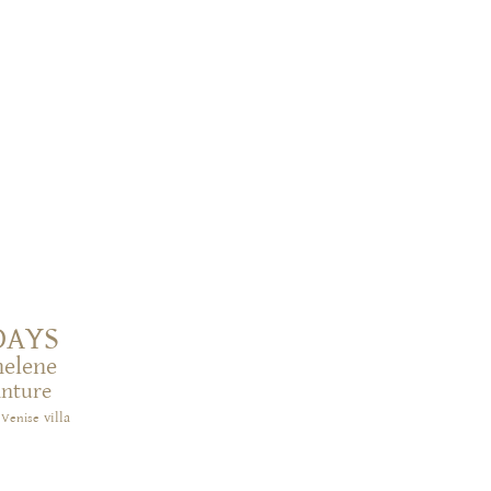
DAYS
helene
inture
villa
Venise