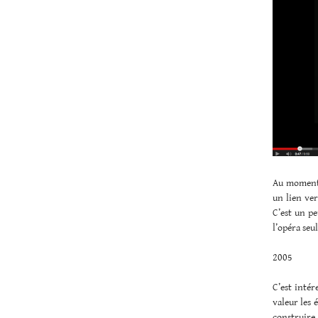
Au moment o
un lien ver
C’est un pe
l’opéra seul
2005
C’est intér
valeur les 
construire