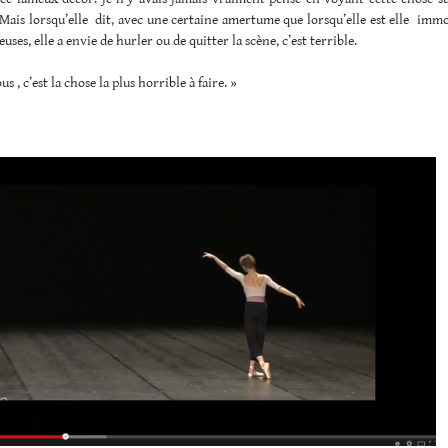
Mais lorsqu’elle dit, avec une certaine amertume que lorsqu’elle est elle imm
uses, elle a envie de hurler ou de quitter la scène, c’est terrible.
 , c’est la chose la plus horrible à faire. »