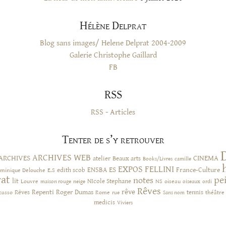
Hélène Delprat
Blog sans images/ Helene Delprat 2004-2009
Galerie Christophe Gaillard
FB
RSS
RSS - Articles
Tenter de s’y retrouver
ARCHIVES WEB
ARCHIVES
CINEMA
atelier
Beaux arts
Books/Livres
camille
EXPOS
FELLINI
ES
ENSBA
France-Culture
minique Delouche
edith scob
E.S
rat
pe
notes
lit
NIcole Stephane
NS
Louvre
neige
oiseau
maison rouge
oiseaux
ordi
Rêves
rêve
Rêves
Repenti
Roger Dumas
casso
Rome
tennis
rue
Sans nom
théâtre
medicis
Viviers