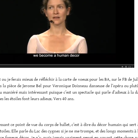
u je ferais mieux de réfléchir à la carte de voeux pour les BA, sur le FB de Jul
s la pièce de Jerome Bel pour Veronique Doisneau danseuse de l’opéra ou plutô
u maniéré mais intéressant puisque c’est un spectacle qui parle d’adieux à la d
es les étoiles font leurs adieux. Vers 40 ans.
essant ce point de vue du corps de ballet, c’est à dire du décor humain qui sert
étoiles. Elle parle du Lac des cygnes si je ne me trompe, et des longs moments à 
 ce fameux décor. je n’y avais jamais vraiment pensé en voyant cette chose s