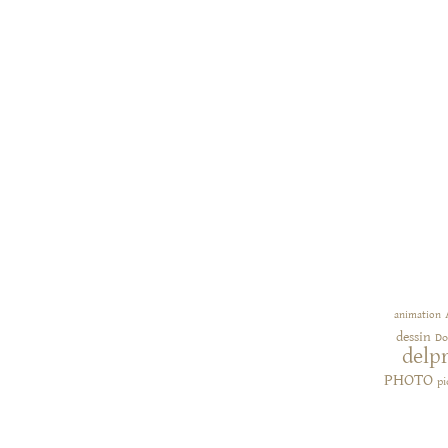
animation
dessin
Do
delp
PHOTO
pi