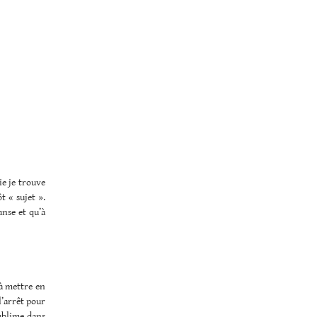
ie je trouve
t « sujet ».
anse et qu’à
 à mettre en
l’arrêt pour
ublime dans