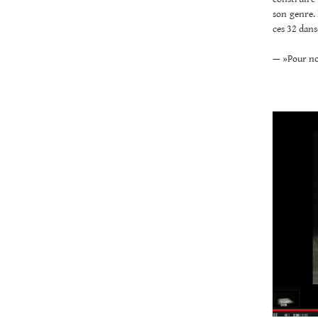
son genre. 
ces 32 danse
— »Pour nous