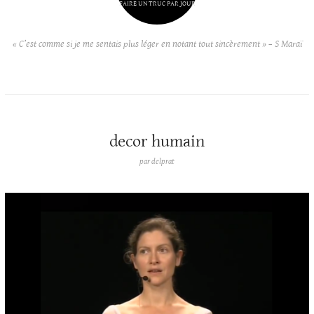
FAIRE UN TRUC PAR JOUR
« C’est comme si je me sentais plus léger en notant tout sincèrement » – S Maraï
decor humain
par
delprat