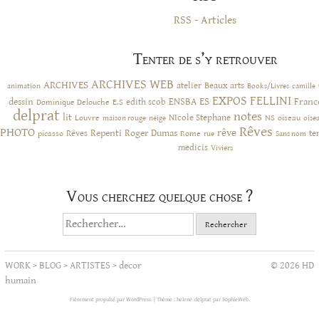
RSS - Articles
Tenter de s’y retrouver
ARCHIVES WEB
ARCHIVES
atelier
Beaux arts
animation
Books/Livres
camille
EXPOS
FELLINI
ES
dessin
ENSBA
Franc
Dominique Delouche
edith scob
E.S
delprat
notes
lit
NIcole Stephane
NS
Louvre
neige
oiseau
maison rouge
oise
Rêves
PHOTO
rêve
Rêves
Repenti
Roger Dumas
picasso
Rome
te
rue
Sans nom
medicis
Viviers
Vous cherchez quelque chose ?
Rechercher :
WORK
>
BLOG
>
ARTISTES
>
decor
© 2026 HD
humain
Fièrement propulsé par WordPress.
|
Thème : helene-delprat par
SophieWeb
.