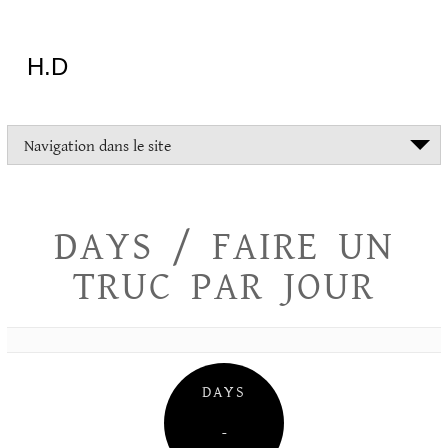
Aller
au
contenu
H.D
"Dans
Navigation dans le site
la
vie
on
devrait
DAYS / FAIRE UN
tout
essayer
TRUC PAR JOUR
sauf
l'inceste
et
la
danse
folklorique"
DAYS
Christopher
Lee
–