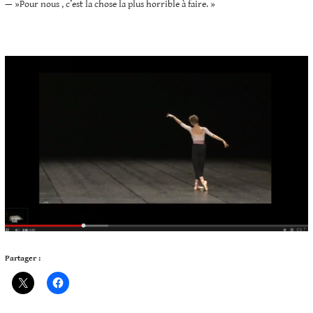
— »Pour nous , c’est la chose la plus horrible à faire. »
Partager :