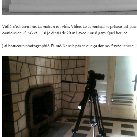
Voilà, c’est terminé. La maison est vide. Vidée. Le commissaire priseur est passé
camions de 50 m3 et … 10 je dirais de 20 m3 avec 7 ou 8 gars. Quel boulot.
J’ai beaucoup photographié. Filmé. Ne sais pas ce que ça donne. Y retournerai 