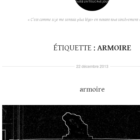
FAIRE UN TRUC PAR JOUR
« C’est comme si je me sentais plus léger en notant tout sincèrement 
ÉTIQUETTE :
ARMOIRE
22 décembre 2013
armoire