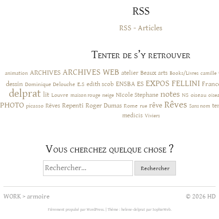
RSS
RSS - Articles
Tenter de s’y retrouver
ARCHIVES WEB
ARCHIVES
atelier
Beaux arts
animation
Books/Livres
camille
EXPOS
FELLINI
ES
dessin
ENSBA
Franc
Dominique Delouche
edith scob
E.S
delprat
notes
lit
NIcole Stephane
NS
Louvre
neige
oiseau
maison rouge
oise
Rêves
PHOTO
rêve
Rêves
Repenti
Roger Dumas
picasso
Rome
te
rue
Sans nom
medicis
Viviers
Vous cherchez quelque chose ?
Rechercher :
WORK
>
armoire
© 2026 HD
Fièrement propulsé par WordPress.
|
Thème : helene-delprat par
SophieWeb
.