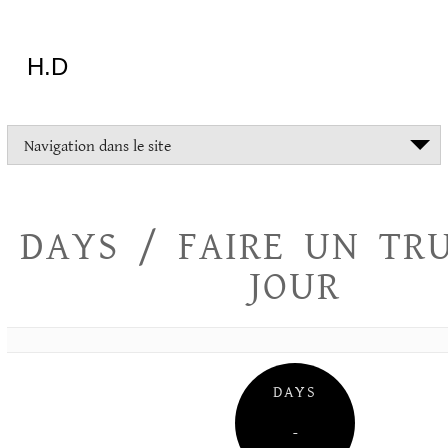
Aller
au
contenu
H.D
"Dans
Navigation dans le site
la
vie
on
devrait
DAYS / FAIRE UN TR
tout
essayer
JOUR
sauf
l'inceste
et
la
danse
folklorique"
DAYS
Christopher
Lee
–