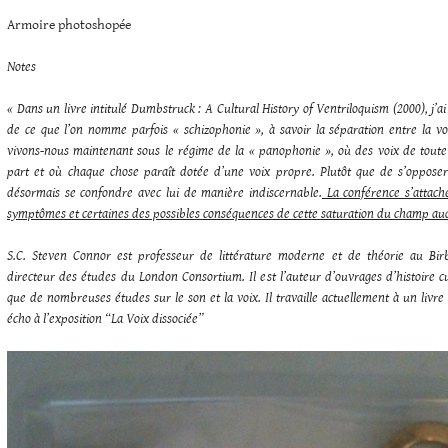
Armoire photoshopée
Notes
« Dans un livre intitulé Dumbstruck : A Cultural History of Ventriloquism (2000), j’ai 
de ce que l’on nomme parfois « schizophonie », à savoir la séparation entre la vo
vivons-nous maintenant sous le régime de la « panophonie », où des voix de toute 
part et où chaque chose paraît dotée d’une voix propre. Plutôt que de s’opposer
désormais se confondre avec lui de manière indiscernable.
La conférence s’attache
symptômes et certaines des possibles conséquences de cette saturation du champ audit
S.C. Steven Connor est professeur de littérature moderne et de théorie au Birb
directeur des études du London Consortium. Il est l’auteur d’ouvrages d’histoire cult
que de nombreuses études sur le son et la voix. Il travaille actuellement à un livre
écho à l’exposition “La Voix dissociée”