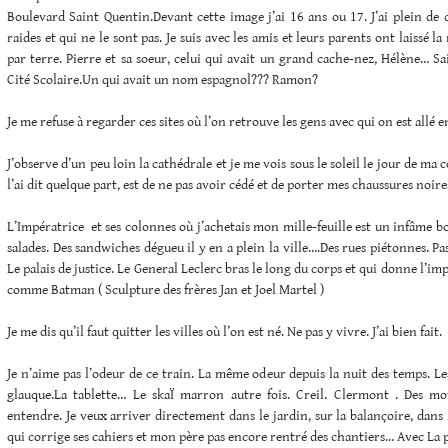
Boulevard Saint Quentin.Devant cette image j’ai 16 ans ou 17. J’ai plein de
raides et qui ne le sont pas. Je suis avec les amis et leurs parents ont laissé l
par terre. Pierre et sa soeur, celui qui avait un grand cache-nez, Hélène… Sai
Cité Scolaire.Un qui avait un nom espagnol??? Ramon?
Je me refuse à regarder ces sites où l’on retrouve les gens avec qui on est allé e
J’observe d’un peu loin la cathédrale et je me vois sous le soleil le jour de ma
l’ai dit quelque part, est de ne pas avoir cédé et de porter mes chaussures noire
L’Impératrice et ses colonnes où j’achetais mon mille-feuille est un infâme b
salades. Des sandwiches dégueu il y en a plein la ville….Des rues piétonnes. Pa
Le palais de justice. Le General Leclerc bras le long du corps et qui donne l’imp
comme Batman ( Sculpture des frères Jan et Joel Martel )
Je me dis qu’il faut quitter les villes où l’on est né. Ne pas y vivre. J’ai bien fait.
Je n’aime pas l’odeur de ce train. La même odeur depuis la nuit des temps. Les
glauque.La tablette… Le skaÏ marron autre fois. Creil. Clermont . Des m
entendre. Je veux arriver directement dans le jardin, sur la balançoire, dans
qui corrige ses cahiers et mon père pas encore rentré des chantiers… Avec La pi