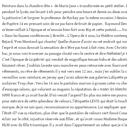
Peinture dans la chambre dite « de Marie Jane » transformée en petit atelier. ( j
pendant le lycée, me levant à 6h pour peindre une heure et demie ou deux avant
la patinoire ( et lorgner le professeur de Hockey par la même occasion ) dessi
de Pupitre 14 en prenant soin de ne pas faire de bruit de papier. Raymond De
m’émerveillait à l’époque et m’ennuie bien fort avec Bip et cette poésie)….…Vo
« Dans les fausses conférences ), Brecht… L’Opera de 4 sous, Le théâtre contem
Bejard. Yves Montand qui chante/ Quelle chance d’avoir eu cet endroit qui no
l’esprit et nous donnait la sensation de n’être pas tout à fait rien; Avec Chris
bac, je nous vois traverser au passage clouté vers le centre et dire
Nathanael je t
C’est l’époque de
La galerne
qui vendait de magnifique tenues baba et des sabots
faisaient rêver
.
J’oublais laveste sans manche en peau retournée avec fourrure!
vêtements, ou rêve de vêtements il y eut vers mes 12 ans , mais j’en oublie: l
vermillon avec ceinture, en jersey que j’avais admirée aux galeries Lafayette 
scolaires: Trop cher. Vers les 14 ans le pantalon marron à grosses cotes vu che
d’essayage saloon, qui valurent au magasin la réputation de «
traiter les blanch
5000 francs et ça avait bardé. D’où venait l’argent? En plus ma mère me poursu
pour extraire de cette splendeur de velours, l’étiquette LEVIS qui était la touc
marque, de je ne sais quoi, reconnaissance ou appartenance. Lui expliquer que l
l’était-il? vue sa réaction, plus cher que le pantalon de velours vert foncé Cos
éclair sur le côté, injustice réservée aux filles , et qu’avait cousu Madame Duq
HLM avec da fille trisomique. Il y avait dans l’appartement un odeur que je n’ai