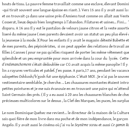
bouts de tissu. La pauvre femme travaillait comme une esclave, élevant Domin
-qui tirait souvent une langue épaisse en riant. ). Vers 15 ans il y avait aussi l
et on trouvait ça dans une usine près d’Amiens tout comme on allait aux Vent
Cosserat, lieux depuis bien longtemps à l’abandon. Filatures et usines… Fini… 
disparu. A 16 ans Il y eut le pantalon de velours jaune citron et la veste assor
liseré du même jaune ( mes parents devaient avoir un statut un peu plus élevé c
la jeunesse à la mode. )( Pour les enfants il y avait le magasin détesté Babette 
de mes parents, des pépiniéristes, si on peut appeler des relations de travail am
filles à Cannes ( pour ne pas qu’elles risquent de porter les même vêtement que l
splendide et un peu empruntée pour mon arrivée dans la cour du lycée. Cette
d’endimanchement
s’était dédoublée car CG avait acquis la même panoplie ! Il y 
lin a rayures verticales et patdef. J’en passe. A paris,17 ans, pendant les vacanc
salopettes Oshkosh/b’gosh fut une épiphanie. C’était MOI . Je n’ai pas le souven
vestimentaire semblable. Je cherche. .. Les chaussures montantes étaient introu
petites pointures et je me suis évanouie en en trouvant une paire qui m’attend
Saint Germain des prés. ( Il y a eu aussi à 20 ans les chaussures blanches de ch
précieuses multicolores sur le dessus , la Clef des Marques, les puces, les surplus
Le nom Dominique Quehec me revient… le directeur de la maison de la Culture. J
sais quoi fière de mon livre dans ma poche et de mon indépendance, le garçon 
Angelo. Il y avait aussi le cinéma où j’ai vu le
Septième sceau
et aussi
Ce gamin là