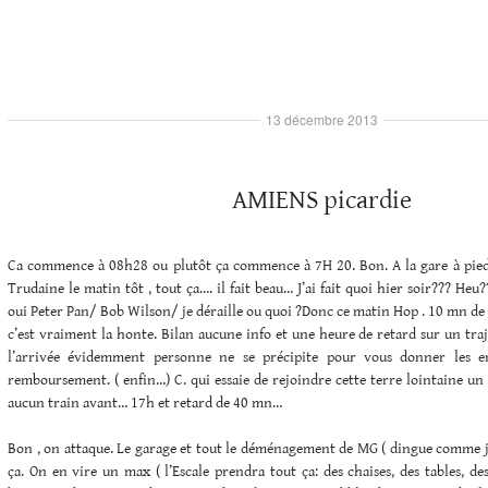
13 décembre 2013
AMIENS picardie
Ca commence à 08h28 ou plutôt ça commence à 7H 20. Bon. A la gare à pieds.
Trudaine le matin tôt , tout ça…. il fait beau… J’ai fait quoi hier soir??? Heu?
oui Peter Pan/ Bob Wilson/ je déraille ou quoi ?Donc ce matin Hop . 10 mn de 
c’est vraiment la honte. Bilan aucune info et une heure de retard sur un traj
l’arrivée évidemment personne ne se précipite pour vous donner les e
remboursement. ( enfin…) C. qui essaie de rejoindre cette terre lointaine un
aucun train avant… 17h et retard de 40 mn…
Bon , on attaque. Le garage et tout le déménagement de MG ( dingue comme j’
ça. On en vire un max ( l’Escale prendra tout ça: des chaises, des tables, d