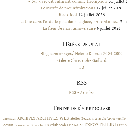
« Survivre est suffisant comme triomphe »
31 juillet
Le Musée de mes admirations
12 juillet 2026
Black foot
12 juillet 2026
La tête dans l’ordi, le pied dans la glace, on continue…
9 ju
La fleur de mon anniversaire
6 juillet 2026
Hélène Delprat
Blog sans images/ Helene Delprat 2004-2009
Galerie Christophe Gaillard
FB
RSS
RSS - Articles
Tenter de s’y retrouver
ARCHIVES WEB
ARCHIVES
atelier
Beaux arts
animation
Books/Livres
camille
EXPOS
FELLINI
ES
dessin
ENSBA
Franc
Dominique Delouche
edith scob
E.S