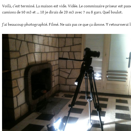
Voilà, c’est terminé. La maison est vide. Vidée. Le commissaire priseur est passé
camions de 50 m3 et … 10 je dirais de 20 m3 avec 7 ou 8 gars. Quel boulot.
J’ai beaucoup photographié. Filmé. Ne sais pas ce que ça donne. Y retournerai 