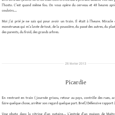
l’hosto. C’est quand même fou. On vous opère du cerveau et 48 heures aprè
couloirs….
Moi j’ai prié je ne sais qui pour avoir un train. Il était à l’heure. Miracle
monstrueux qui m’a lavée de tout, de la poussière, du passé des autres, du plast
des parents, du froid, des grands arbres.
26 février 2013
Picardie
En rentrant en train ( journée grisou, retour au pays, contrôle des rues, a
faire quelque chose, arrêter son regard quelque part. Bref.) Défensive rapport
Une photo dans la vitrine d’un notaire…. L’entrée d’un maison de Mait