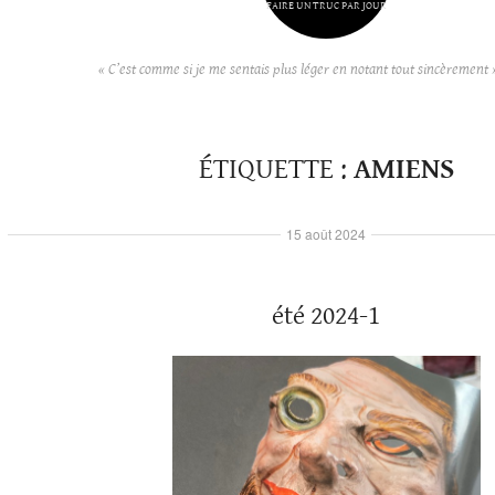
FAIRE UN TRUC PAR JOUR
« C’est comme si je me sentais plus léger en notant tout sincèrement 
ÉTIQUETTE :
AMIENS
15 août 2024
été 2024-1