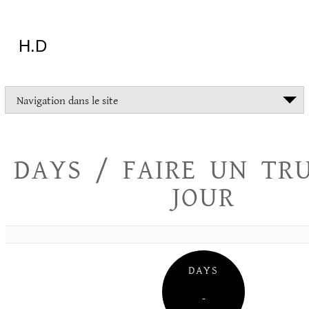
Aller
au
contenu
H.D
"Dans
Navigation dans le site
la
vie
on
devrait
DAYS / FAIRE UN TR
tout
essayer
JOUR
sauf
l'inceste
et
la
danse
folklorique"
DAYS
Christopher
Lee
–