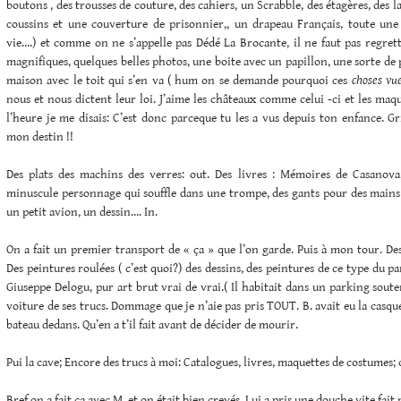
boutons , des trousses de couture, des cahiers, un Scrabble, des étagères, des la
coussins et une couverture de prisonnier,, un drapeau Français, toute u
vie….) et comme on ne s’appelle pas Dédé La Brocante, il ne faut pas regrett
magnifiques, quelques belles photos, une boite avec un papillon, une sorte de 
maison avec le toit qui s’en va ( hum on se demande pourquoi ces
choses vu
nous et nous dictent leur loi. J’aime les châteaux comme celui -ci et les maq
l’heure je me disais: C’est donc parceque tu les a vus depuis ton enfance. Gr
mon destin !!
Des plats des machins des verres: out. Des livres : Mémoires de Casanov
minuscule personnage qui souffle dans une trompe, des gants pour des mains s
un petit avion, un dessin…. In.
On a fait un premier transport de « ça » que l’on garde. Puis à mon tour. Des 
Des peintures roulées ( c’est quoi?) des dessins, des peintures de ce type du 
Giuseppe Delogu, pur art brut vrai de vrai.( Il habitait dans un parking sout
voiture de ses trucs. Dommage que je n’aie pas pris TOUT. B. avait eu la casqu
bateau dedans. Qu’en a t’il fait avant de décider de mourir.
Pui la cave; Encore des trucs à moi: Catalogues, livres, maquettes de costumes; 
Bref on a fait ça avec M. et on était bien crevés. Lui a pris une douche vite fait