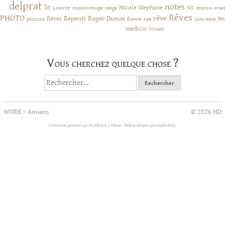
delprat
notes
lit
NIcole Stephane
NS
Louvre
neige
oiseau
maison rouge
oise
Rêves
PHOTO
rêve
Rêves
Repenti
Roger Dumas
picasso
Rome
te
rue
Sans nom
medicis
Viviers
Vous cherchez quelque chose ?
Rechercher :
WORK
>
Amiens
© 2026 HD
Fièrement propulsé par WordPress.
|
Thème : helene-delprat par
SophieWeb
.