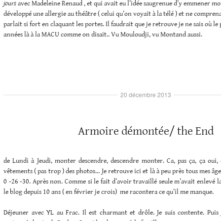
jours
avec Madeleine Renaud , et qui avait eu l’idée saugrenue d’y emmener mon 
développé une allergie au théâtre ( celui qu’on voyait à la télé ) et ne compren
parlait si fort en claquant les portes. Il faudrait que je retrouve je ne sais où 
années là à la MACU comme on disait.. Vu Mouloudji, vu Montand aussi.
20 décembre 2013
Armoire démontée/ the End
de Lundi à Jeudi, monter descendre, descendre monter. Ca, pas ça, ça oui, ç
vêtements ( pas trop ) des photos… Je retrouve ici et là à peu près tous mes âg
0 -26 -30. Après non. Comme si le fait d’avoir travaillé seule m’avait enlevé 
le blog depuis 10 ans ( en février je crois) me racontera ce qu’il me manque.
Déjeuner avec YL au Frac. Il est charmant et drôle. Je suis contente. Puis j