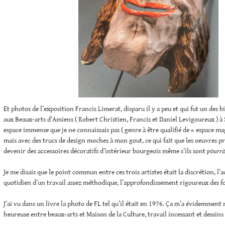
Et photos de l’exposition Francis Limerat, disparu il y a peu et qui fut un des 
aux Beaux-arts d’Amiens ( Robert Christien, Francis et Daniel Levigoureux ) à
espace immense que je ne connaissais pas ( genre à être qualifié de « espace ma
mais avec des trucs de design moches à mon gout, ce qui fait que les oeuvres p
devenir des accessoires décoratifs d’intérieur bourgeois même s’ils sont
pourris
Je me disais que le point commun entre ces trois artistes était la discrétion, l
quotidien d’un travail assez méthodique, l’approfondissement rigoureux des f
J’ai vu dans un livre la photo de FL tel qu’il était en 1976. Ça m’a évidemment
heureuse entre beaux-arts et Maison de la Culture, travail incessant et dessin