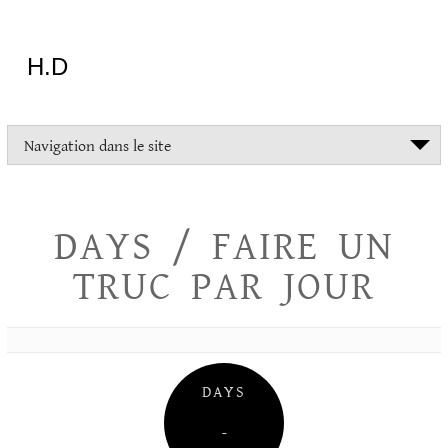
Aller
au
contenu
H.D
"Dans
Navigation dans le site
la
vie
on
devrait
DAYS / FAIRE UN
tout
essayer
TRUC PAR JOUR
sauf
l'inceste
et
la
danse
folklorique"
DAYS
Christopher
Lee
–