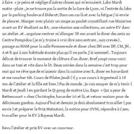
à faire » je peins et néglige d’autres choses qui m’ennuient. Labo Mardi
matin -pluie , je ne trouve pas la sortie de la Gare de Lyon, ni l’entrée du labo
par le parking boulevard Diderot; Dans ces cas là et avec la fatigue j’ai envie
de pleurer. Manger avec plaisir un soupe au poulet croustillant rue Mazarine
avant un RV étudiant au BA , une réunion aux collections, un autre RV dans
un atelier. et , angoisse rentrer m’allonger 30 mn avant le diner des amis au
Centre Pompidou ( je m’y traine à vrai dire sans entrain , suis crevée.) ,
passage au MAM pour la salle Pommereule et diner chez DH avec DP, CM, JH ,
A et R qui à son habitude écoute plus qu’il ne parle. J’ai sommeil . Toujours
délicat de trouver le moment de clôture d’un diner. Bref youpi nous voici
dans un taxi et vite dans le lit. Deux soirées dans la semaine c’est trop pour
moi qui ne rêve que de m’asseoir dans la cuisine avec R, diner en bavardant
et me coucher tôt. Cours de Pilates Jeudi ( il y a un cours à Argenteuil à 10
mn de l’atelier et la fille est bien ) Pas de monde . Je vais essayer de m’y tenir (
Mardi et Jeudi ) en gardant le Qi gong de maitre Liu. Expo » Qui a peur de
Bettencourt » chez Christophe, bavarder ici et là, et retour maison pour de
délicieuses gambas. Aujourd’hui et demain je dois absolument travailler ( pas
envie ) et préparer le Prix Matsutani, la notice pour OVNI, répondre à Caen,
travailler pour le RV à Bayeux Mardi.
Revu l’atelier et prix RV avec un couvreur.