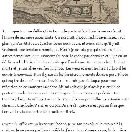
Avant que tout ne s’efface/ On tenait le portrait à 3. Sous le verre c’était
l’image de ma mère agonisante. Un portrait photographique en assez gros
plan qui s’arrêtait aux épaules. Donc nous avons attendu sans qu’il y ait
vraiment une tension dramatique. Nous? Je ne sais pas qui sont les deux
autres personnes. A un moment j’ai tenu le cadre par derrière et il y a eu un
déclic semblable à celui d’une boite que l’on ferme. Un couvercle. Elle était
morte et je suis allée vérifier la photo. Les yeux étaient fermés. Fallait-il les
ouvrir à nouveau?. Puis il y aurait les derniers moments de mon père. Photo
qui expire de la même manière. Ne me sentais pas d’attaque pour une
réédition de ce moment macabre. Me suis dit que je n’avais pas envie de
porter ce cadre lourd pendant un temps qu’on ne pouvait prévoir. Des
trombes d’eau.Un village. Demander mon chemin pour aller vers Amiens. Un
cinema . Une foule. Y entrer ou pas. On me dit que ce n’est pas un film que
l’on voit mais des sortes d’attractions. Bref..
La grande vallée
est un livre que j’adore. Je ne sais pas où je l’ai trouvé à la
maison. Je ne pense pas l’avoir déjà lu. J’en suis au Poney-rouge, la dernière