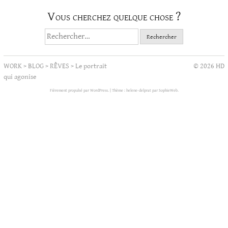
Vous cherchez quelque chose ?
Rechercher :
WORK
>
BLOG
>
RÊVES
>
Le portrait
© 2026 HD
qui agonise
Fièrement propulsé par WordPress.
|
Thème : helene-delprat par
SophieWeb
.