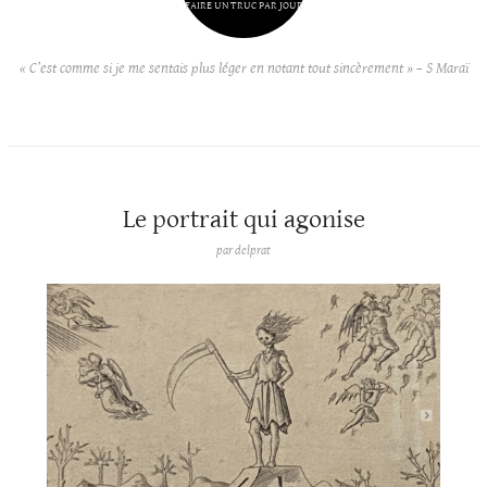
FAIRE UN TRUC PAR JOUR
« C’est comme si je me sentais plus léger en notant tout sincèrement » – S Maraï
Le portrait qui agonise
par
delprat