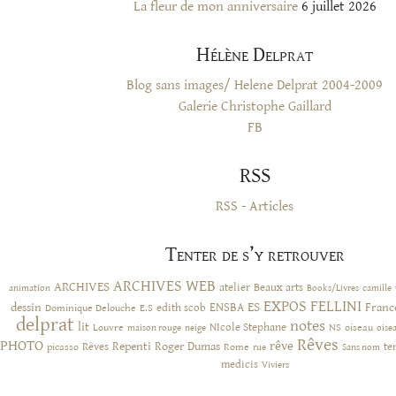
La fleur de mon anniversaire
6 juillet 2026
Hélène Delprat
Blog sans images/ Helene Delprat 2004-2009
Galerie Christophe Gaillard
FB
RSS
RSS - Articles
Tenter de s’y retrouver
ARCHIVES WEB
ARCHIVES
atelier
Beaux arts
animation
Books/Livres
camille
EXPOS
FELLINI
ES
dessin
ENSBA
Franc
Dominique Delouche
edith scob
E.S
delprat
notes
lit
NIcole Stephane
NS
Louvre
neige
oiseau
maison rouge
oise
Rêves
PHOTO
rêve
Rêves
Repenti
Roger Dumas
picasso
Rome
te
rue
Sans nom
medicis
Viviers