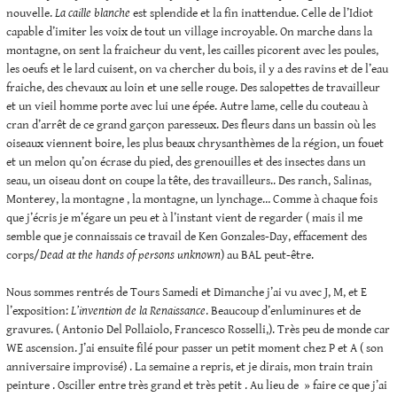
nouvelle.
La caille blanche
est splendide et la fin inattendue. Celle de l’Idiot
capable d’imiter les voix de tout un village incroyable. On marche dans la
montagne, on sent la fraicheur du vent, les cailles picorent avec les poules,
les oeufs et le lard cuisent, on va chercher du bois, il y a des ravins et de l’eau
fraiche, des chevaux au loin et une selle rouge. Des salopettes de travailleur
et un vieil homme porte avec lui une épée. Autre lame, celle du couteau à
cran d’arrêt de ce grand garçon paresseux. Des fleurs dans un bassin où les
oiseaux viennent boire, les plus beaux chrysanthèmes de la région, un fouet
et un melon qu’on écrase du pied, des grenouilles et des insectes dans un
seau, un oiseau dont on coupe la tête, des travailleurs.. Des ranch, Salinas,
Monterey, la montagne , la montagne, un lynchage… Comme à chaque fois
que j’écris je m’égare un peu et à l’instant vient de regarder ( mais il me
semble que je connaissais ce travail de Ken Gonzales-Day, effacement des
corps/
Dead at the hands of persons unknown
) au BAL peut-être.
Nous sommes rentrés de Tours Samedi et Dimanche j’ai vu avec J, M, et E
l’exposition:
L’invention de la Renaissance
. Beaucoup d’enluminures et de
gravures. ( Antonio Del Pollaiolo, Francesco Rosselli,). Très peu de monde car
WE ascension. J’ai ensuite filé pour passer un petit moment chez P et A ( son
anniversaire improvisé) . La semaine a repris, et je dirais, mon train train
peinture . Osciller entre très grand et très petit . Au lieu de » faire ce que j’ai