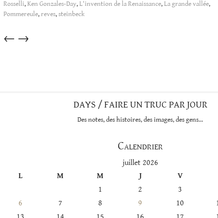
Rosselli
,
Ken Gonzales-Day
,
L'invention de la Renaissance
,
La grande vallée
,
Pommereule
,
reves
,
steinbeck
Articles
←
→
dans
cette
catégorie
DAYS / FAIRE UN TRUC PAR JOUR
Des notes, des histoires, des images, des gens…
Calendrier
juillet 2026
L
M
M
J
V
1
2
3
6
7
8
9
10
13
14
15
16
17