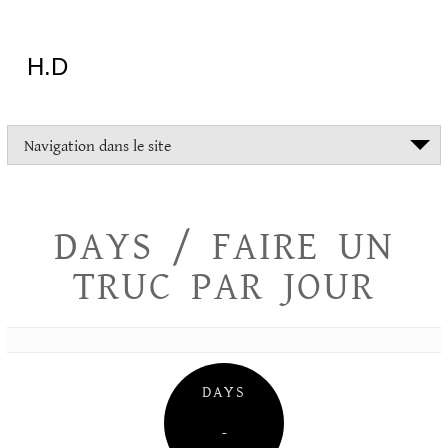
Aller
au
contenu
H.D
"Dans
Navigation dans le site
la
vie
on
devrait
DAYS / FAIRE UN
tout
essayer
TRUC PAR JOUR
sauf
l'inceste
et
la
danse
folklorique"
DAYS
Christopher
Lee
–