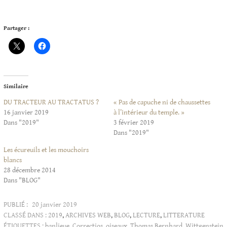
Partager :
Similaire
DU TRACTEUR AU TRACTATUS ?
« Pas de capuche ni de chaussettes
16 janvier 2019
à l’intérieur du temple. »
Dans "2019"
3 février 2019
Dans "2019"
Les écureuils et les mouchoirs
blancs
28 décembre 2014
Dans "BLOG"
PUBLIÉ :
20 janvier 2019
CLASSÉ DANS :
2019
,
ARCHIVES WEB
,
BLOG
,
LECTURE
,
LITTERATURE
ÉTIQUETTES :
banlieue
,
Correctios
,
oiseaux
,
Thomas Bernhard
,
Wittgenstein