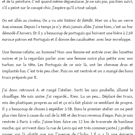
et de la peinture. C’est quand même dégueulasse. Je ne sais pas, pas bien suivi,
s’il a peint sur le canapé chic. J’espère qu’il a tout salopé.
On est allés au cinéma. On a vu
une histoire de famille
. Hier on a bu un verre
Aux oiseaux. Depuis l e temps je n’y étais jamais allée. J’aime bien, c’est un bar
démodé d’Anvers. Et il y a beaucoup de portugais qui boivent une bière à 2,50
euros.e patron est Portugais et il donne des cacahuètes avec leur enveloppe.
Une femme refaite, un homme? Non une femme est entrée avec des lunettes
noires et je la regardais parler avec une femme noire plus petite avec son
turban sur la tête. Les Portugais de ce soir là, ont les cheveux drus et
implantés bas. C’est très peu cher. Puis on est rentrés et on a mangé des bons
trucs préparés par R.
J’ai donc retrouvé A. et rangé l’atelier. Sorti les sacs poubelle, allumé le
chauffage. Me suis assise. J’ai regardé… Rien. Lu un peu… Déplacé des trucs,
mis des plastiques propres au sol et ça m’a fait plaisir ce semblant de propre.
Il y a beaucoup de choses à expédier à SB. Dans le premier atelier on ne peut
plus rien faire à cause du rail de la MR et des trucs revenus d’expo. Puis je suis
rentrée à Paris à vélo. J’aime bien faire ces 12 km de traversée de banlieue
moche, qui arrivent dans la rue de Levis qui est très commerçante.( j préfère
passer par là plutôt que par l’avenue de Clichy ) Il y a là une épicerie