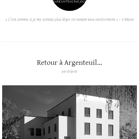
FAIRE UN TRUC PAR JOUR
« C’est comme si je me sentais plus léger en notant tout sincèrement » – S Maraï
Retour à Argenteuil…
par
delprat