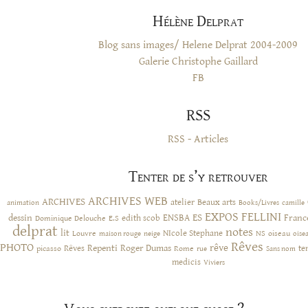
Hélène Delprat
Blog sans images/ Helene Delprat 2004-2009
Galerie Christophe Gaillard
FB
RSS
RSS - Articles
Tenter de s’y retrouver
ARCHIVES WEB
ARCHIVES
atelier
Beaux arts
animation
Books/Livres
camille
EXPOS
FELLINI
ES
dessin
ENSBA
Franc
Dominique Delouche
edith scob
E.S
delprat
notes
lit
NIcole Stephane
NS
Louvre
neige
oiseau
maison rouge
oise
Rêves
PHOTO
rêve
Rêves
Repenti
Roger Dumas
picasso
Rome
te
rue
Sans nom
medicis
Viviers