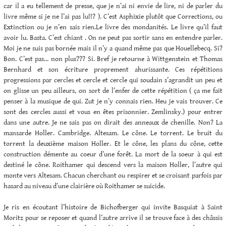
car il a eu tellement de presse, que je n’ai ni envie de lire, ni de parler du
livre même si je ne l’ai pas lu!!? ). C’est Asphixie plutôt que Corrections, ou
Extinction ou je n’en sais rien.Le livre des mondanités. Le livre qu’il faut
avoir lu. Basta. C’est chiant . On ne peut pas sortir sans en entendre parler.
Moi je ne suis pas bornée mais il n’y a quand même pas que Houellebecq. Si?
Bon. C’est pas… non plus??? Si. Bref je retourne à Wittgenstein et Thomas
Bernhard et son écriture proprement ahurissante. Ces répétitions
progressions par cercles et cercle et cercle qui soudain s’agrandit un peu et
on glisse un peu ailleurs, on sort de l’enfer de cette répétition ( ça me fait
penser à la musique de qui. Zut je n’y connais rien. Heu je vais trouver. Ce
sont des cercles aussi et vous en êtes prisonnier. Zemlinsky.) pour entrer
dans une autre. Je ne sais pas on dirait des anneaux de chenille. Non? La
mansarde Holler. Cambridge. Altesam. Le cône. Le torrent. Le bruit du
torrent la deuxième maison Holler. Et le cône, les plans du cône, cette
construction démente au coeur d’une forêt. La mort de la soeur à qui est
destiné le cône. Roithamer qui descend vers la maison Holler, l’autre qui
monte vers Altesam. Chacun cherchant ou respirer et se croisant parfois par
hasard au niveau d’une clairière où Roithamer se suicide.
Je ris en écoutant l’histoire de Bichofberger qui invite Basquiat à Saint
Moritz pour se reposer et quand l’autre arrive il se trouve face à des châssis