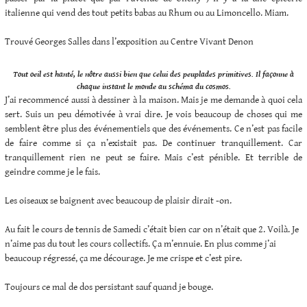
italienne qui vend des tout petits babas au Rhum ou au Limoncello. Miam.
Trouvé Georges Salles dans l’exposition au Centre Vivant Denon
Tout oeil est hanté, le nôtre aussi bien que celui des peuplades primitives. Il façonne à
chaque instant le monde au schéma du cosmos.
J’ai recommencé aussi à dessiner à la maison. Mais je me demande à quoi cela
sert. Suis un peu démotivée à vrai dire. Je vois beaucoup de choses qui me
semblent être plus des événementiels que des événements. Ce n’est pas facile
de faire comme si ça n’existait pas. De continuer tranquillement. Car
tranquillement rien ne peut se faire. Mais c’est pénible. Et terrible de
geindre comme je le fais.
Les oiseaux se baignent avec beaucoup de plaisir dirait -on.
Au fait le cours de tennis de Samedi c’était bien car on n’était que 2. Voilà. Je
n’aime pas du tout les cours collectifs. Ça m’ennuie. En plus comme j’ai
beaucoup régressé, ça me décourage. Je me crispe et c’est pire.
Toujours ce mal de dos persistant sauf quand je bouge.