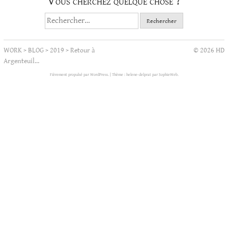
Vous cherchez quelque chose ?
Rechercher :
WORK
>
BLOG
>
2019
>
Retour à
© 2026 HD
Argenteuil…
Fièrement propulsé par WordPress.
|
Thème : helene-delprat par
SophieWeb
.