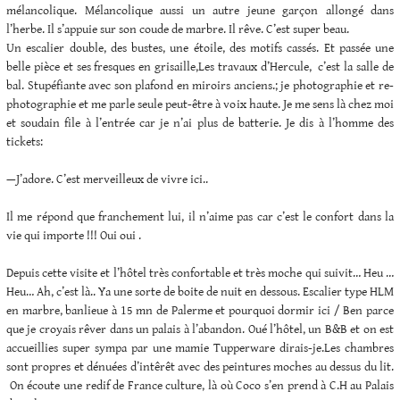
mélancolique. Mélancolique aussi un autre jeune garçon allongé dans
l’herbe. Il s’appuie sur son coude de marbre. Il rêve. C’est super beau.
Un escalier double, des bustes, une étoile, des motifs cassés. Et passée une
belle pièce et ses fresques en grisaille,Les travaux d’Hercule, c’est la salle de
bal. Stupéfiante avec son plafond en miroirs anciens.; je photographie et re-
photographie et me parle seule peut-être à voix haute. Je me sens là chez moi
et soudain file à l’entrée car je n’ai plus de batterie. Je dis à l’homme des
tickets:
—J’adore. C’est merveilleux de vivre ici..
Il me répond que franchement lui, il n’aime pas car c’est le confort dans la
vie qui importe !!! Oui oui .
Depuis cette visite et l’hôtel très confortable et très moche qui suivit… Heu …
Heu… Ah, c’est là.. Ya une sorte de boite de nuit en dessous. Escalier type HLM
en marbre, banlieue à 15 mn de Palerme et pourquoi dormir ici / Ben parce
que je croyais rêver dans un palais à l’abandon. Oué l’hôtel, un B&B et on est
accueillies super sympa par une mamie Tupperware dirais-je.Les chambres
sont propres et dénuées d’intêrêt avec des peintures moches au dessus du lit.
On écoute une redif de France culture, là où Coco s’en prend à C.H au Palais