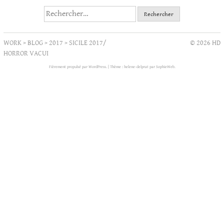
Rechercher :
WORK
>
BLOG
>
2017
>
SICILE 2017/
© 2026 HD
HORROR VACUI
Fièrement propulsé par WordPress.
|
Thème : helene-delprat par
SophieWeb
.