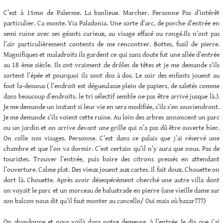
C’est à 15mn de Palerme. La banlieue. Marcher. Personne Pas d’intérêt
particulier. Ca monte. Via Paladonia. Une sorte d’arc, de porche d’entrée en
semi ruine avec ses géants curieux, au visage effacé ou rongé.Ils n’ont pas
l’air particulièrement contents de me rencontrer. Bottes, fusil de pierre.
Magnifiques et maladroits ils gardent ce qui sans doute fut une allée d’entrée
au 18 ème siècle. Ils ont vraiment de drôles de têtes et je me demande s’ils
sortent l’épée et pourquoi ils sont dos à dos. Le soir des enfants jouent au
foot la-dessous ( l’endroit est dégueulasse plein de papiers, de saletés comme
dans beaucoup d’endroits. le tri sélectif semble ne pas être arrivé jusque là.).
Je me demande un instant si leur vie en sera modifiée, s’ils s’en souviendront.
Je me demande s’ils voient cette ruine. Au loin des arbres annoncent un parc
ou un jardin et on arrive devant une grille qui n’a pas dû être ouverte hier.
On colle nos visages. Personne. C’est dans ce palais que j’ai réservé une
chambre et que l’on va dormir. C’est certain qu’il n’y aura que nous. Pas de
touristes. Trouver l’entrée, puis boire des citrons pressés en attendant
l’ouverture. Calme plat. Des vieux jouent aux cartes. Il fait doux. Chouette on
dort là. Chouette. Après avoir désespérément cherché une autre villa dont
on voyait le parc et un morceau de balustrade en pierre (une vieille dame sur
son balcon nous dit qu’il faut monter au cancello/ Oui mais où bazar???)
On abandonne et nous voilà dans notre demeure, à l’entrée. Je dis que j’ai