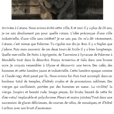
Arrivées à Catane. Nous avions évité cette ville, R et moi il y a plus de 20 ans,
je ne sais absolument pas pour quelle raison. L’idée préconçue d’une ville
industrielle, d’une ville sans intêtet? Je ne sais pas. On m’a dit récemment,
Catane, c’est mieux que Palerme. Tu rigoles me dis-je. Bon il y a Naples que
j’adore. Puis mon souvenir de ces deux tours de Sicile il y a bien longtemps.
Quelle merveille. De Noto à Agrigente, de Taormine à Syracuse de Palerme à
Mondello tout dans le désordre. Piazza Armerina et Gela dans une brume
ocre. Je croyais ressembler à Ulysse et découvrir une terre. Des cafés, des
hommes et cette lumière jaune et industrielle. Cette lumière opaque comme
si Claude regy était passé par là.. Nous avions fui. Puis tout accompli dans un
bonheur total de temples, d’hôtels crados et de processions sublimes. Des
vierges qui oscillaient, portées par des hommes en sueur. La virilité/ la
vierge. Soupirs et beauté rude. Image pieuse, foi brute, beauté de cette foi
d’ex-voto/ implacable et polychrome. Pleurs et mains jointes/Tout dans une
succession de glaces délicieuses, de courses de vélos, de mosaïques, et d’hôtel
Carlton avec son bruit d’ascenseur.