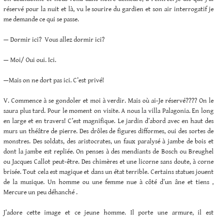
réservé pour la nuit et là, vu le sourire du gardien et son air interrogatif je
me demande ce qui se passe.
— Dormir ici? Vous allez dormir ici?
— Moi/ Oui oui. Ici.
—Mais on ne dort pas ici. C’est privé!
V. Commence à se gondoler et moi à verdir. Mais où ai-Je réservé???? On le
saura plus tard. Pour le moment on visite. A nous la villa Palagonia. En long
en large et en travers! C’est magnifique. Le jardin d’abord avec en haut des
murs un théâtre de pierre. Des drôles de figures difformes, oui des sortes de
monstres. Des soldats, des aristocrates, un faux paralysé à jambe de bois et
dont la jambe est repliée. On penses à des mendiants de Bosch ou Breughel
ou Jacques Callot peut-être. Des chimères et une licorne sans doute, à corne
brisée. Tout cela est magique et dans un état terrible. Certains statues jouent
de la musique. Un homme ou une femme nue à côté d’un âne et tiens ,
Mercure un peu déhanché .
J’adore cette image et ce jeune homme. Il porte une armure, il est