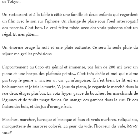
de Tokyo…
Un restaurant et à la table à côté une famille et deux enfants qui regardent
un film avec le son sur l’iphone. On change de place sous l’oeil interrogatif
des parents. C’est bon. Le vrai fritto misto avec des vrais poissons c’est un
régal. Et mes pâtes….
Un énorme orage la nuit et une pluie battante. Ce sera la seule pluie du
séjour malgré les prévisions.
L’appartement au Capo ets génial et immense, pas loin de 200 m2 avec un
piano et une harpe, des plafonds peints… C’est très drôle et moi qui n’aime
pas trop le genre « ancien « , car ça m’angoisse, là c’est bien. Le lit est en
bois sombre et je fais la morte, V. joue du piano, je regarde le marché dans la
rue deux étages plus bas. La voix hyper grave du boucher, les marchands de
légumes et de fruits magnifiques. On mange des gambas dans la rue. Et des
fraises des bois, et des jus d’orange frais.
Marcher, marcher, baroque et baroque et faux et vrais marbres, reliquaires,
marquetterie de marbres colorés. La peur du vide, l’horreur du vide,
horror
vacui!