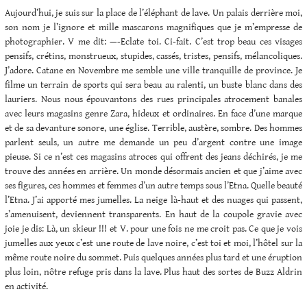
Aujourd’hui, je suis sur la place de l’éléphant de lave. Un palais derrière moi,
son nom je l’ignore et mille mascarons magnifiques que je m’empresse de
photographier. V me dit: —-Eclate toi. Ci-fait. C’est trop beau ces visages
pensifs, crétins, monstrueux, stupides, cassés, tristes, pensifs, mélancoliques.
J’adore. Catane en Novembre me semble une ville tranquille de province. Je
filme un terrain de sports qui sera beau au ralenti, un buste blanc dans des
lauriers. Nous nous épouvantons des rues principales atrocement banales
avec leurs magasins genre Zara, hideux et ordinaires. En face d’une marque
et de sa devanture sonore, une église. Terrible, austère, sombre. Des hommes
parlent seuls, un autre me demande un peu d’argent contre une image
pieuse. Si ce n’est ces magasins atroces qui offrent des jeans déchirés, je me
trouve des années en arrière. Un monde désormais ancien et que j’aime avec
ses figures, ces hommes et femmes d’un autre temps sous l’Etna. Quelle beauté
l’Etna. J’ai apporté mes jumelles. La neige là-haut et des nuages qui passent,
s’amenuisent, deviennent transparents. En haut de la coupole gravie avec
joie je dis: Là, un skieur !!! et V. pour une fois ne me croit pas. Ce que je vois
jumelles aux yeux c’est une route de lave noire, c’est toi et moi, l’hôtel sur la
même route noire du sommet. Puis quelques années plus tard et une éruption
plus loin, nôtre refuge pris dans la lave. Plus haut des sortes de Buzz Aldrin
en activité.