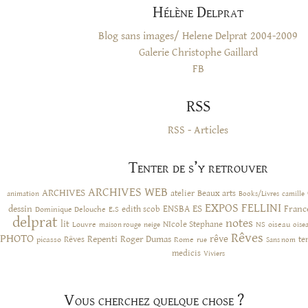
Hélène Delprat
Blog sans images/ Helene Delprat 2004-2009
Galerie Christophe Gaillard
FB
RSS
RSS - Articles
Tenter de s’y retrouver
ARCHIVES WEB
ARCHIVES
atelier
Beaux arts
animation
Books/Livres
camille
EXPOS
FELLINI
ES
dessin
ENSBA
Franc
Dominique Delouche
edith scob
E.S
delprat
notes
lit
NIcole Stephane
NS
Louvre
neige
oiseau
maison rouge
oise
Rêves
PHOTO
rêve
Rêves
Repenti
Roger Dumas
picasso
Rome
te
rue
Sans nom
medicis
Viviers
Vous cherchez quelque chose ?