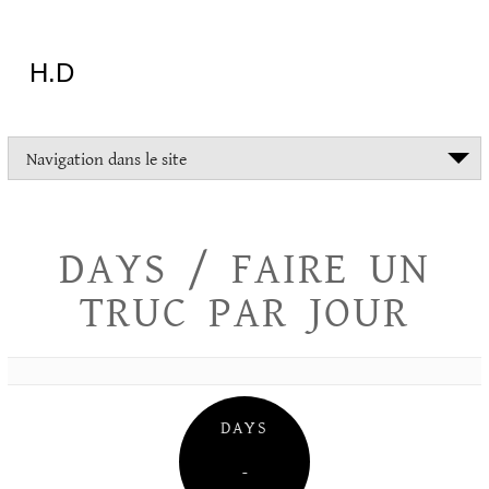
Aller
au
contenu
H.D
"Dans
Navigation dans le site
la
vie
on
devrait
DAYS / FAIRE UN
tout
essayer
TRUC PAR JOUR
sauf
l'inceste
et
la
danse
folklorique"
DAYS
Christopher
Lee
–