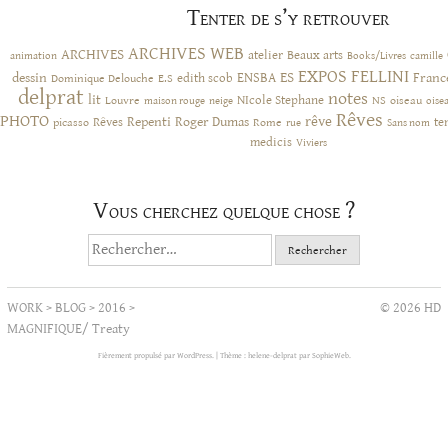
Tenter de s’y retrouver
ARCHIVES WEB
ARCHIVES
atelier
Beaux arts
animation
Books/Livres
camille
EXPOS
FELLINI
ES
dessin
ENSBA
Franc
Dominique Delouche
edith scob
E.S
delprat
notes
lit
NIcole Stephane
NS
Louvre
neige
oiseau
maison rouge
oise
Rêves
PHOTO
rêve
Rêves
Repenti
Roger Dumas
picasso
Rome
te
rue
Sans nom
medicis
Viviers
Vous cherchez quelque chose ?
Rechercher :
WORK
>
BLOG
>
2016
>
© 2026 HD
MAGNIFIQUE/ Treaty
Fièrement propulsé par WordPress.
|
Thème : helene-delprat par
SophieWeb
.