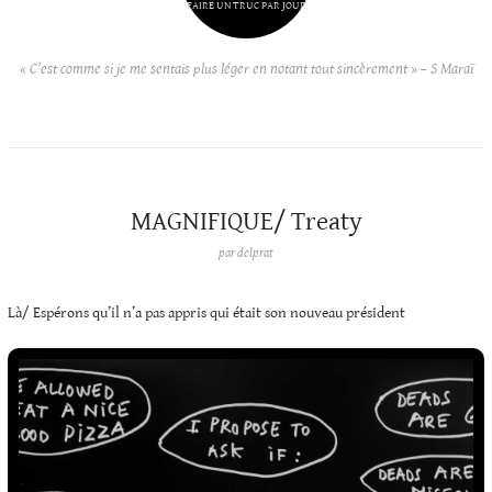
FAIRE UN TRUC PAR JOUR
« C’est comme si je me sentais plus léger en notant tout sincèrement » – S Maraï
MAGNIFIQUE/ Treaty
par
delprat
Là/ Espérons qu’il n’a pas appris qui était son nouveau président