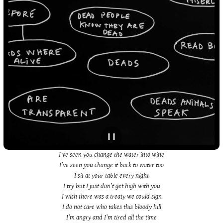
I’ve seen you change the water into wine
I’ve seen you change it back to water too
I sit at your table every night
I try but I just don’t get high with you
I wish there was a treaty we could sign
I do not care who takes this bloody hill
I’m angry and I’m tired all the time