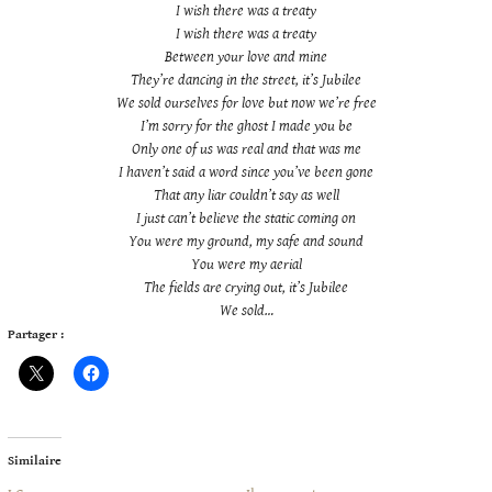
I wish there was a treaty
I wish there was a treaty
Between your love and mine
They’re dancing in the street, it’s Jubilee
We sold ourselves for love but now we’re free
I’m sorry for the ghost I made you be
Only one of us was real and that was me
I haven’t said a word since you’ve been gone
That any liar couldn’t say as well
I just can’t believe the static coming on
You were my ground, my safe and sound
You were my aerial
The fields are crying out, it’s Jubilee
We sold
…
Partager :
Similaire