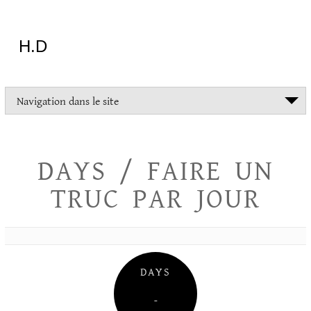
Aller
au
contenu
H.D
"Dans
Navigation dans le site
la
vie
on
devrait
DAYS / FAIRE UN
tout
essayer
TRUC PAR JOUR
sauf
l'inceste
et
la
danse
folklorique"
DAYS
Christopher
Lee
–