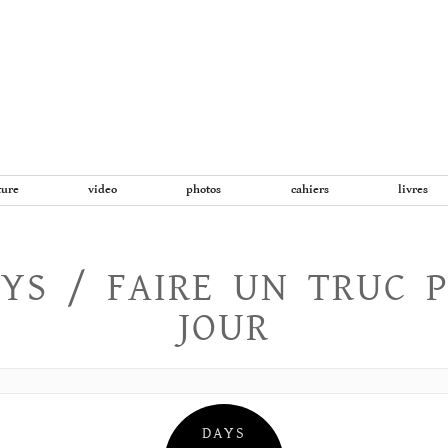
Aller
au
contenu
ture
video
photos
cahiers
livres
YS / FAIRE UN TRUC 
JOUR
DAYS