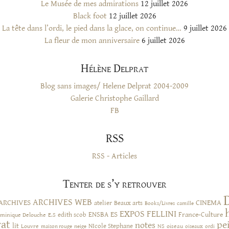
Le Musée de mes admirations
12 juillet 2026
Black foot
12 juillet 2026
La tête dans l’ordi, le pied dans la glace, on continue…
9 juillet 2026
La fleur de mon anniversaire
6 juillet 2026
Hélène Delprat
Blog sans images/ Helene Delprat 2004-2009
Galerie Christophe Gaillard
FB
RSS
RSS - Articles
Tenter de s’y retrouver
ARCHIVES WEB
ARCHIVES
CINEMA
atelier
Beaux arts
Books/Livres
camille
EXPOS
FELLINI
ES
ENSBA
France-Culture
minique Delouche
edith scob
E.S
rat
pe
notes
lit
NIcole Stephane
NS
Louvre
neige
oiseau
maison rouge
oiseaux
ordi