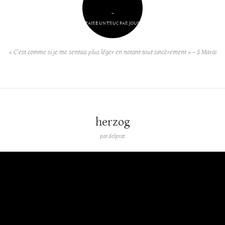
–
FAIRE UN TRUC PAR JOUR
« C’est comme si je me sentais plus léger en notant tout sincèrement » – S Maraï
herzog
par
delprat