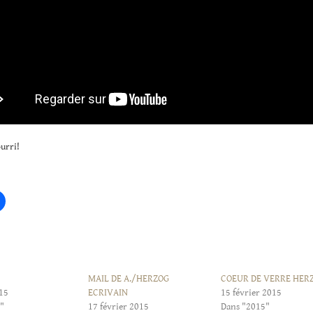
urri!
MAIL DE A./HERZOG
COEUR DE VERRE HER
15
ECRIVAIN
15 février 2015
"
17 février 2015
Dans "2015"