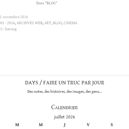
Dans "BLOG"
1 novembre 2016
NS :
2016
,
ARCHIVES WEB
,
ART
,
BLOG
,
CINEMA
S :
herzog
DAYS / FAIRE UN TRUC PAR JOUR
Des notes, des histoires, des images, des gens…
Calendrier
juillet 2026
M
M
J
V
S