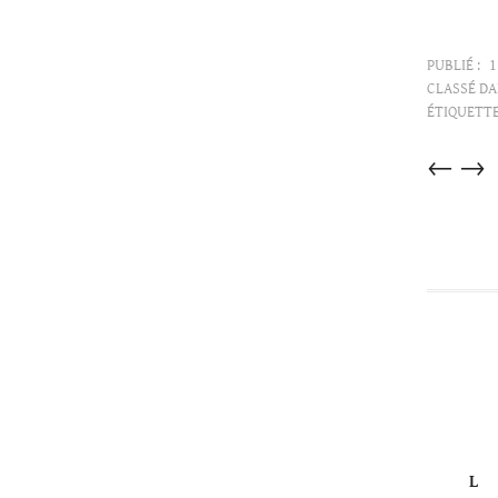
PUBLIÉ :
1
CLASSÉ DA
ÉTIQUETTE
Articles
←
→
dans
cette
catégorie
L