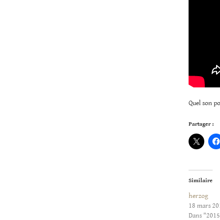
Quel son po
Partager :
Similaire
herzog
18 mars 20
Dans "2015