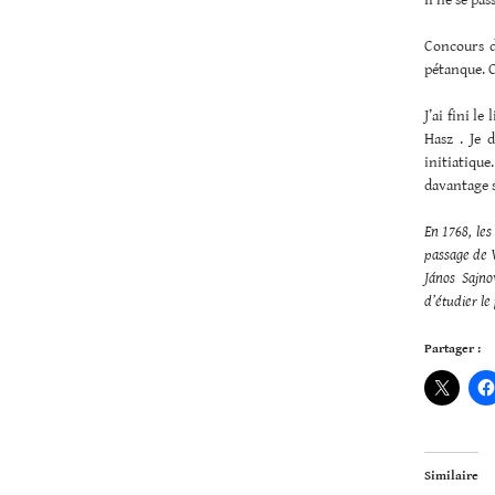
Concours d
pétanque. C
J’ai fini l
Hasz . Je 
initiatiqu
davantage s
En 1768, les
passage de V
János Sajno
d’étudier l
Partager :
Similaire