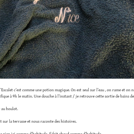
l’Escalet c’est comme une potion magique. On est seul sur l’eau , on rame et on n
fique à 9h le matin. Une douche à l’instant / je retrouve cette sortie de bains de
 au boulot.
t sur la terrasse et nous raconte des histoires.
sse rien ici comme d’habitude. Il fait chaud comme d’habitude.