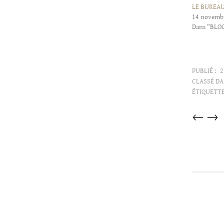
LE BUREAU
14 novemb
Dans "BLO
PUBLIÉ :
2
CLASSÉ DA
ÉTIQUETTE
Articles
←
→
dans
cette
catégorie