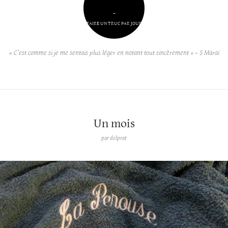
–
FAIRE UN TRUC PAR JOUR
« C’est comme si je me sentais plus léger en notant tout sincèrement » – S Maraï
Un mois
par
delprat