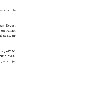
mmerdant la
 pas. Robert
re un roman
d’en savoir
e le prochain
enne, choisit
aponie, afin