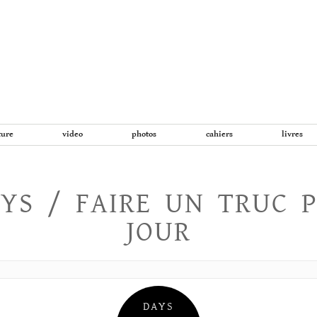
Aller
au
contenu
ture
video
photos
cahiers
livres
YS / FAIRE UN TRUC 
JOUR
DAYS