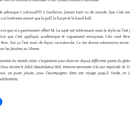
e pétanque ( national!!!) à Gonfaron. Jamais tant vu de monde. Que c’est e
a m’intéresse autant que le golf, la harpe et le hand-ball.
e livre que m’a gentiement offert M. Le sujet est intéressant mais le style ne l’est
dirai que c’est appliqué, académique et vaguement ennuyeux. Cela veut êt
e. Bon. Oui ça l’est mais de façon caricaturale. Ca me donne néanmoins envie 
ur les Jésuites au 18eme.
 savants du monde entier s’organisent pour observer depuis différents points du glob
énus devant le Soleil. Maximilianus Hell, éminent astronome à la cour impériale de Vi
vics, un jeune jésuite, pour l’accompagner dans son voyage jusqu’à Vardø, en L
e phénomène.