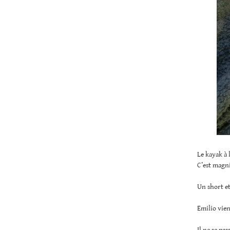
Le kayak à 
C’est magni
Un short et
Emilio vien
Il ne se pa