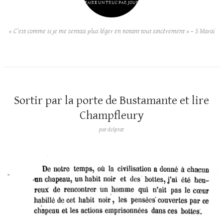
FAIRE UN TRUC PAR JOUR
« C’est comme si je me sentais plus léger en notant tout sincèrement » – S Maraï
Sortir par la porte de Bustamante et lire
Champfleury
par
delprat