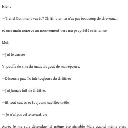
Hier :
—Tiens! Comment vas tu? Oh Eh bien tu n’as pas beaucoup de cheveux…
et une main amorce un mouvement vers ma propriété crânienne.
Moi:
—J’ai le cancer
V. pouffe de rire du mauvais gout de ma réponse.
—Déconne pas. Tu fais toujours du théâtre?
—J’ai jamais fait de théâtre.
—Et tout cas, tu es toujours habillée drôle
— Je n’ai pas cette sensation
Après je me suis détendue.J’ai même été aimable Mais quand même c’est