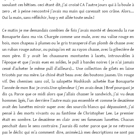
saoulant ces bêtises. ceci étant dit, j’ai croisé CA l’autre jours qui à la boule à
zero , et à peine rencontré j’avais ma main qui caressait son crâne. Alors….
Oui la main, sans réfléchir, hop y est allée toute seule.!
Ce matin je me demandais combien de fois j’avais monté et descendu la rue
Bonaparte dans ma vie. Chargée comme une mule, avec ma valise rouge en
bois, mon chapeau à plumes ou le gris transpercé d’un plomb de chasse avec
un ruban rouge autour, ou puisqu’on est au rayon chasse, avec la gibecière de
mon père. Il y avait les chaussures montantes à lacets, introuvables à
l’époque et que j’avais eues en soldes, le pull à bandes noires ( je n’ai jamais
cessé d’acheter le même pull d’ailleurs)… Une collection de gilets en laine
tricotés par ma mère. Le chiné était beau avec des boutons jaunes. Un rouge
vif. Des chemises sans col, la salopette Hoshkosh achetée Rue Bonaparte
l’année de mon Bac je crois.Une splendeur ( j’en avais deux ) Bref pourquoi je
dis ça. Parce que ce midi alors que j’allais chasser le sandwich, j’ai vu deux
hommes âgés, l’un derrière l’autre mais pas ensemble et comme le deuxième
avait des lunettes miroir super avec des sourcils blancs qui dépassaient, j’ai
pensé à des morts vivants ou au fantôme de Christopher Lee. Le premier
était en sombre. Le deuxième en clair avec ses fameuses lunettes. Chacun
penchait dans le sens contraire. J’aurais dû noter parce que je ne retrouve
pas le déclic qui m’a comment dire, animée.Là mes descriptions ne sont pas