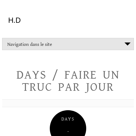
Aller
au
contenu
H.D
"Dans
Navigation dans le site
la
vie
on
devrait
DAYS / FAIRE UN
tout
essayer
TRUC PAR JOUR
sauf
l'inceste
et
la
danse
folklorique"
DAYS
Christopher
Lee
–