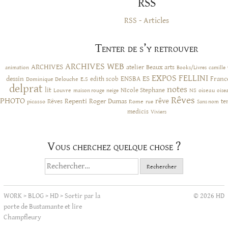
RSS
RSS - Articles
Tenter de s’y retrouver
ARCHIVES WEB
ARCHIVES
atelier
Beaux arts
animation
Books/Livres
camille
EXPOS
FELLINI
ES
dessin
ENSBA
Franc
Dominique Delouche
edith scob
E.S
delprat
notes
lit
NIcole Stephane
NS
Louvre
neige
oiseau
maison rouge
oise
Rêves
PHOTO
rêve
Rêves
Repenti
Roger Dumas
picasso
Rome
te
rue
Sans nom
medicis
Viviers
Vous cherchez quelque chose ?
Rechercher :
WORK
>
BLOG
>
HD
>
Sortir par la
© 2026 HD
porte de Bustamante et lire
Champfleury