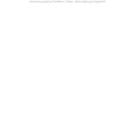
Fièrement propulsé par WordPress.
|
Thème : helene-delprat par
SophieWeb
.