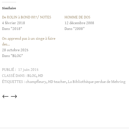
Similaire
De ROLIN à BOND 007/ NOTES
HOMME DE DOS
4 février 2018
12 décembre 2008
Dans "2018"
Dans "2008"
On apprend pas à un singe à faire
des…
28 octobre 2025
Dans "BLOG"
PUBLIÉ :
17 juin 2015
CLASSÉ DANS :
BLOG
,
HD
ÉTIQUETTES :
champfleury
,
HD teacher
,
La Bibliothèque perdue de Mehring
Articles
←
→
dans
cette
catégorie