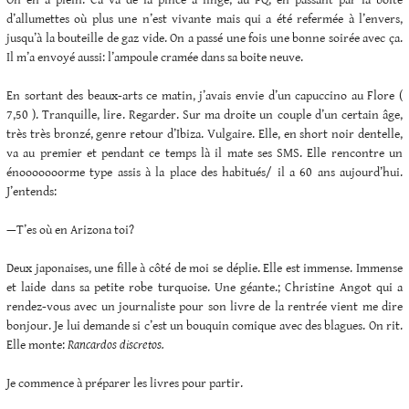
d’allumettes où plus une n’est vivante mais qui a été refermée à l’envers,
jusqu’à la bouteille de gaz vide. On a passé une fois une bonne soirée avec ça.
Il m’a envoyé aussi: l’ampoule cramée dans sa boite neuve.
En sortant des beaux-arts ce matin, j’avais envie d’un capuccino au Flore (
7,50 ). Tranquille, lire. Regarder. Sur ma droite un couple d’un certain âge,
très très bronzé, genre retour d’Ibiza. Vulgaire. Elle, en short noir dentelle,
va au premier et pendant ce temps là il mate ses SMS. Elle rencontre un
énooooooorme type assis à la place des habitués/ il a 60 ans aujourd’hui.
J’entends:
—T’es où en Arizona toi?
Deux japonaises, une fille à côté de moi se déplie. Elle est immense. Immense
et laide dans sa petite robe turquoise. Une géante.; Christine Angot qui a
rendez-vous avec un journaliste pour son livre de la rentrée vient me dire
bonjour. Je lui demande si c’est un bouquin comique avec des blagues. On rit.
Elle monte:
Rancardos discretos.
Je commence à préparer les livres pour partir.