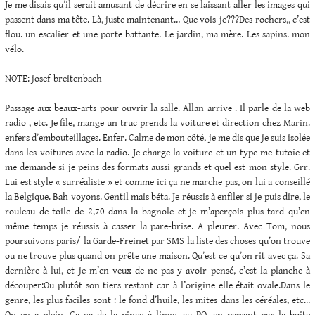
Je me disais qu’il serait amusant de décrire en se laissant aller les images qui
passent dans ma tête. Là, juste maintenant… Que vois-je???Des rochers,, c’est
flou. un escalier et une porte battante. Le jardin, ma mère. Les sapins. mon
vélo.
NOTE: josef-breitenbach
Passage aux beaux-arts pour ouvrir la salle. Allan arrive . Il parle de la web
radio , etc. Je file, mange un truc prends la voiture et direction chez Marin.
enfers d’embouteillages. Enfer. Calme de mon côté, je me dis que je suis isolée
dans les voitures avec la radio. Je charge la voiture et un type me tutoie et
me demande si je peins des formats aussi grands et quel est mon style. Grr.
Lui est style « surréaliste » et comme ici ça ne marche pas, on lui a conseillé
la Belgique. Bah voyons. Gentil mais béta. Je réussis à enfiler si je puis dire, le
rouleau de toile de 2,70 dans la bagnole et je m’aperçois plus tard qu’en
même temps je réussis à casser la pare-brise. A pleurer. Avec Tom, nous
poursuivons paris/ la Garde-Freinet par SMS la liste des choses qu’on trouve
ou ne trouve plus quand on prête une maison. Qu’est ce qu’on rit avec ça. Sa
dernière à lui, et je m’en veux de ne pas y avoir pensé, c’est la planche à
découper:Ou plutôt son tiers restant car à l’origine elle était ovale.Dans le
genre, les plus faciles sont : le fond d’huile, les mites dans les céréales, etc…
On en a plein. Ca va de la pince à linge, au PQ, en passant par la boite