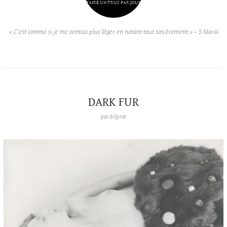
FAIRE UN TRUC PAR JOUR
« C’est comme si je me sentais plus léger en notant tout sincèrement » – S Maraï
DARK FUR
par
delprat