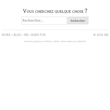
Vous cherchez quelque chose ?
Rechercher :
WORK
>
BLOG
>
HD
>
DARK FUR
© 2026 HD
Fièrement propulsé par WordPress.
|
Thème : helene-delprat par
SophieWeb
.