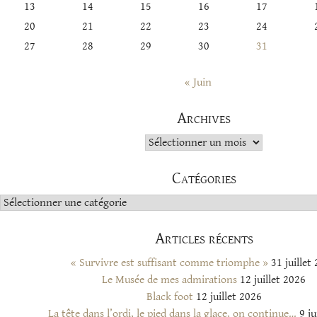
13
14
15
16
17
20
21
22
23
24
27
28
29
30
31
« Juin
Archives
Archives
Catégories
Catégories
Articles récents
« Survivre est suffisant comme triomphe »
31 juillet
Le Musée de mes admirations
12 juillet 2026
Black foot
12 juillet 2026
La tête dans l’ordi, le pied dans la glace, on continue…
9 ju