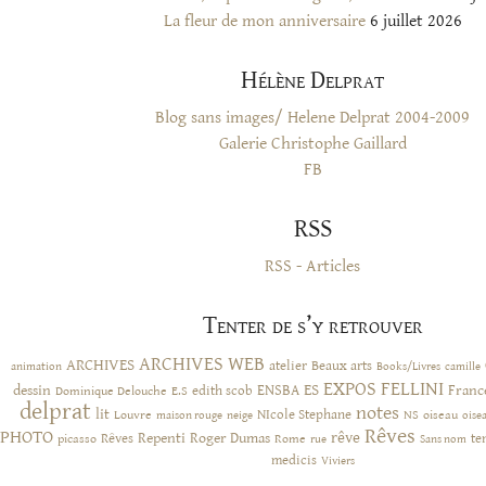
La fleur de mon anniversaire
6 juillet 2026
Hélène Delprat
Blog sans images/ Helene Delprat 2004-2009
Galerie Christophe Gaillard
FB
RSS
RSS - Articles
Tenter de s’y retrouver
ARCHIVES WEB
ARCHIVES
atelier
Beaux arts
animation
Books/Livres
camille
EXPOS
FELLINI
ES
dessin
ENSBA
Franc
Dominique Delouche
edith scob
E.S
delprat
notes
lit
NIcole Stephane
NS
Louvre
neige
oiseau
maison rouge
oise
Rêves
PHOTO
rêve
Rêves
Repenti
Roger Dumas
picasso
Rome
te
rue
Sans nom
medicis
Viviers