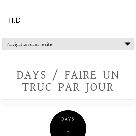
Aller
au
contenu
H.D
"Dans
Navigation dans le site
la
vie
on
devrait
DAYS / FAIRE UN
tout
essayer
TRUC PAR JOUR
sauf
l'inceste
et
la
danse
folklorique"
DAYS
Christopher
Lee
–