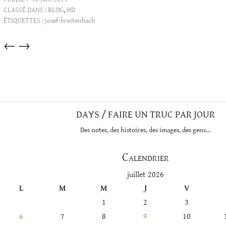
CLASSÉ DANS :
BLOG
,
HD
ÉTIQUETTES :
josef-breitenbach
Articles
←
→
dans
cette
catégorie
DAYS / FAIRE UN TRUC PAR JOUR
Des notes, des histoires, des images, des gens…
Calendrier
juillet 2026
L
M
M
J
V
1
2
3
6
7
8
9
10