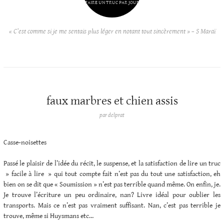
FAIRE UN TRUC PAR JOUR
« C’est comme si je me sentais plus léger en notant tout sincèrement » – S Maraï
faux marbres et chien assis
par
delprat
Casse-noisettes
Passé le plaisir de l’idée du récit, le suspense, et la satisfaction de lire un truc
» facile à lire » qui tout compte fait n’est pas du tout une satisfaction, eh
bien on se dit que « Soumission » n’est pas terrible quand même. On enfin, je.
Je trouve l’écriture un peu ordinaire, nan? Livre idéal pour oublier les
transports. Mais ce n’est pas vraiment suffisant. Nan, c’est pas terrible je
trouve, même si Huysmans etc…