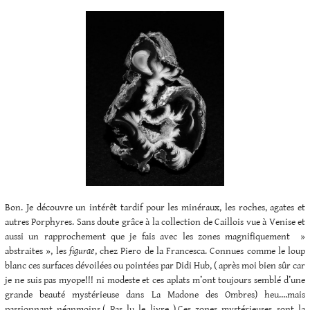
Bon. Je découvre un intérêt tardif pour les minéraux, les roches, agates et
autres Porphyres. Sans doute grâce à la collection de Caillois vue à Venise et
aussi un rapprochement que je fais avec les zones magnifiquement »
abstraites », les
figurae
, chez Piero de la Francesca. Connues comme le loup
blanc ces surfaces dévoilées ou pointées par Didi Hub, ( après moi bien sûr car
je ne suis pas myope!!! ni modeste et ces aplats m’ont toujours semblé d’une
grande beauté mystérieuse dans La Madone des Ombres) heu….mais
passionnant néanmoins.( Pas lu le livre ).Ces zones mystérieuses sont la