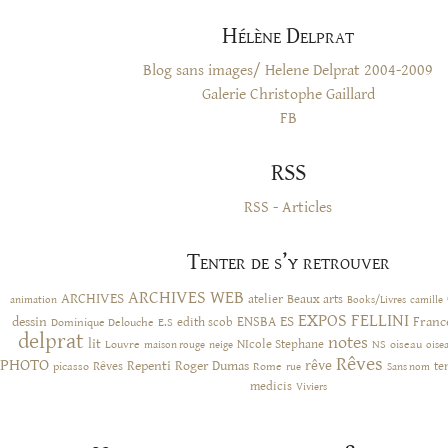
Hélène Delprat
Blog sans images/ Helene Delprat 2004-2009
Galerie Christophe Gaillard
FB
RSS
RSS - Articles
Tenter de s’y retrouver
ARCHIVES WEB
ARCHIVES
atelier
Beaux arts
animation
Books/Livres
camille
EXPOS
FELLINI
ES
dessin
ENSBA
Franc
Dominique Delouche
edith scob
E.S
delprat
notes
lit
NIcole Stephane
NS
Louvre
neige
oiseau
maison rouge
oise
Rêves
PHOTO
rêve
Rêves
Repenti
Roger Dumas
picasso
Rome
te
rue
Sans nom
medicis
Viviers