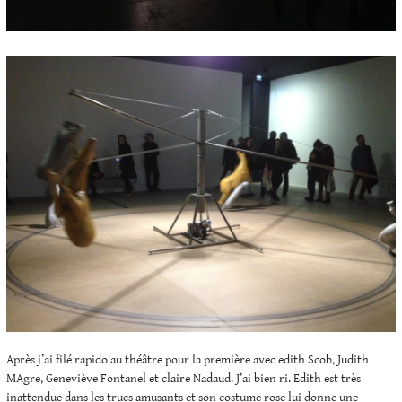
Après j’ai filé rapido au théâtre pour la première avec edith Scob, Judith
MAgre, Geneviève Fontanel et claire Nadaud. J’ai bien ri. Edith est très
inattendue dans les trucs amusants et son costume rose lui donne une