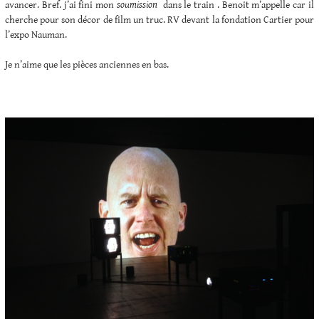
avancer. Bref. j’ai fini mon
soumission
dans le train . Benoit m’appelle car il
cherche pour son décor de film un truc. RV devant la fondation Cartier pour
l’expo Nauman.
Je n’aime que les pièces anciennes en bas.