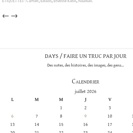
ÉTIQUETTES :
Cartier
,
Edison
,
Etienne Klein
,
Nauman.
Articles
←
→
dans
cette
catégorie
DAYS / FAIRE UN TRUC PAR JOUR
Des notes, des histoires, des images, des gens…
Calendrier
juillet 2026
L
M
M
J
V
1
2
3
6
7
8
9
10
13
14
15
16
17
20
21
22
23
24