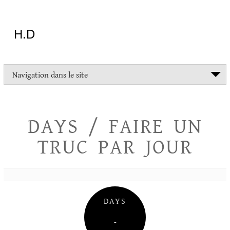
Aller
au
contenu
H.D
"Dans
Navigation dans le site
la
vie
on
devrait
DAYS / FAIRE UN
tout
essayer
TRUC PAR JOUR
sauf
l'inceste
et
la
danse
folklorique"
DAYS
Christopher
Lee
–