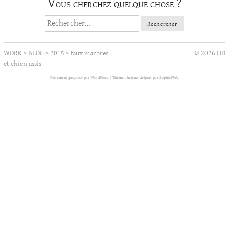
Vous cherchez quelque chose ?
Rechercher :
WORK
>
BLOG
>
2015
>
faux marbres
© 2026 HD
et chien assis
Fièrement propulsé par WordPress.
|
Thème : helene-delprat par
SophieWeb
.