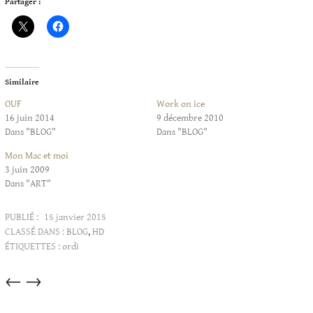
Partager :
Similaire
OUF
Work on ice
16 juin 2014
9 décembre 2010
Dans "BLOG"
Dans "BLOG"
Mon Mac et moi
3 juin 2009
Dans "ART"
PUBLIÉ :
15 janvier 2015
CLASSÉ DANS :
BLOG
,
HD
ÉTIQUETTES :
ordi
Articles
←
→
dans
cette