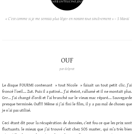
FAIRE UN TRUC PAR JOUR
« C’est comme si je me sentais plus léger en notant tout sincèrement » – S Maraï
OUF
par
delprat
Le disque FOURMI contenant » tout Nicole » faisait un tout petit clic. J’ai
froncé l’oeil…. Zut. Puis il a patiné… J’ai éteint, rallumé et il ne montait plus.
Grr… J’ai changé d’ordi et l’ai branché sur le vieux mac réparé…. Sauvegarde
presque terminée. Ouf!!! Même si j’ai fini le film, il y a pas mal de choses que
je n’ai pas utilisé.
Ceci étant dit pour la récupération de données, c’est fou ce que les prix sont
fluctuants. le mieux que j’ai trouvé c’est chez SOS master, qui m’a très bien