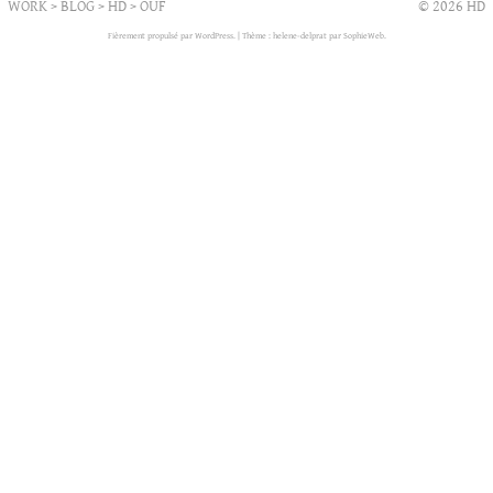
WORK
>
BLOG
>
HD
>
OUF
© 2026 HD
Fièrement propulsé par WordPress.
|
Thème : helene-delprat par
SophieWeb
.