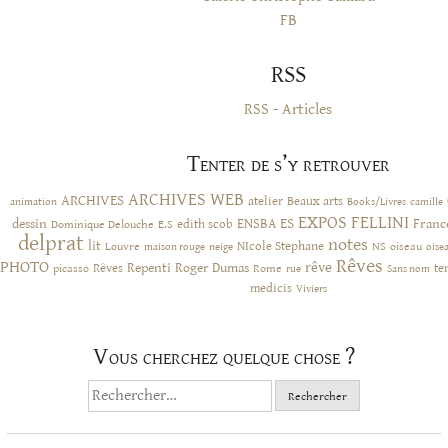
FB
RSS
RSS - Articles
Tenter de s’y retrouver
ARCHIVES WEB
ARCHIVES
atelier
Beaux arts
animation
Books/Livres
camille
EXPOS
FELLINI
ES
dessin
ENSBA
Franc
Dominique Delouche
edith scob
E.S
delprat
notes
lit
NIcole Stephane
NS
Louvre
neige
oiseau
maison rouge
oise
Rêves
PHOTO
rêve
Rêves
Repenti
Roger Dumas
picasso
Rome
te
rue
Sans nom
medicis
Viviers
Vous cherchez quelque chose ?
Rechercher :