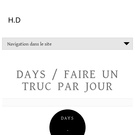
Aller
au
contenu
H.D
"Dans
Navigation dans le site
la
vie
on
devrait
DAYS / FAIRE UN
tout
essayer
TRUC PAR JOUR
sauf
l'inceste
et
la
danse
folklorique"
DAYS
Christopher
Lee
–