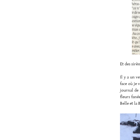
Et des sirèn
Il y a un v
face où je 
journal de 
fleurs fané
Belle et la 