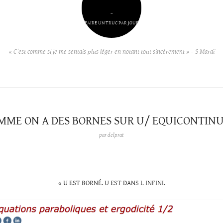
–
FAIRE UN TRUC PAR JOUR
« C’est comme si je me sentais plus léger en notant tout sincèrement » – S Maraï
MME ON A DES BORNES SUR U/ EQUICONTINU
par
delprat
« U EST BORNÉ. U EST DANS L INFINI.