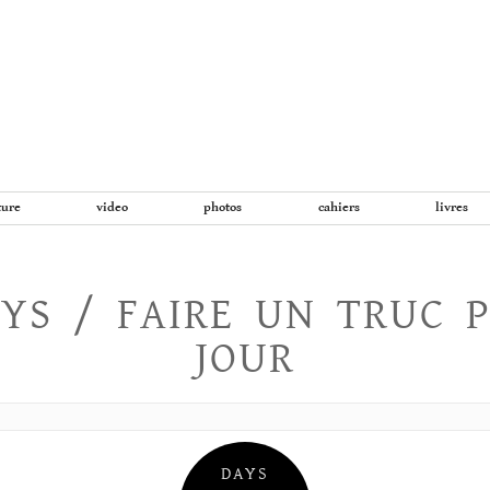
Aller
au
contenu
ture
video
photos
cahiers
livres
YS / FAIRE UN TRUC 
JOUR
DAYS