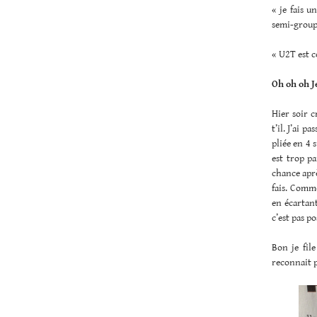
« je fais u
semi-groupe
« U2T est c
Oh oh oh 
Hier soir c
t’il. J’ai p
pliée en 4 s
est trop pa
chance après
fais. Comme
en écartant
c’est pas po
Bon je file
reconnait 