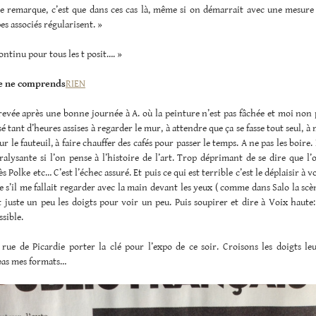
ne remarque, c’est que dans ces cas là, même si on démarrait avec une mesure 
s associés régularisent. »
ontinu pour tous les t posit…. »
Je ne comprends
RIEN
revée après une bonne journée à A. où la peinture n’est pas fâchée et moi non
assé tant d’heures assises à regarder le mur, à attendre que ça se fasse tout seul, 
ur le fauteuil, à faire chauffer des cafés pour passer le temps. A ne pas les boire.
ralysante si l’on pense à l’histoire de l’art. Trop déprimant de se dire que l
 Polke etc… C’est l’échec assuré. Et puis ce qui est terrible c’est le déplaisir à v
 s’il me fallait regarder avec la main devant les yeux ( comme dans Salo la scèn
 juste un peu les doigts pour voir un peu. Puis soupirer et dire à Voix haute
ssible.
 rue de Picardie porter la clé pour l’expo de ce soir. Croisons les doigts le
pas mes formats…