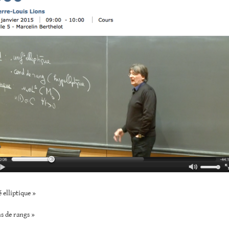
é elliptique »
s de rangs »