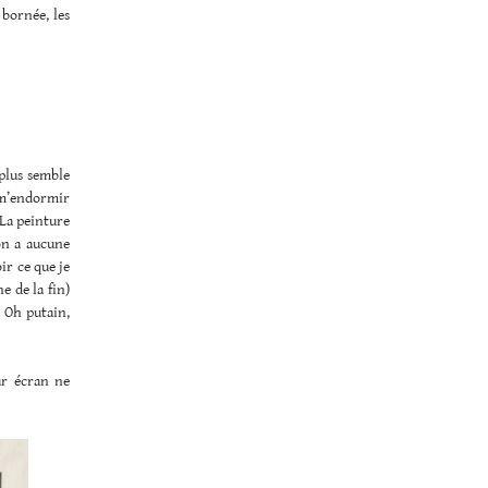
bornée, les
 plus semble
à m’endormir
 La peinture
’on a aucune
oir ce que je
e de la fin)
: Oh putain,
ur écran ne