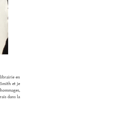
librairie en
 Smith et je
et hommages,
rais dans la