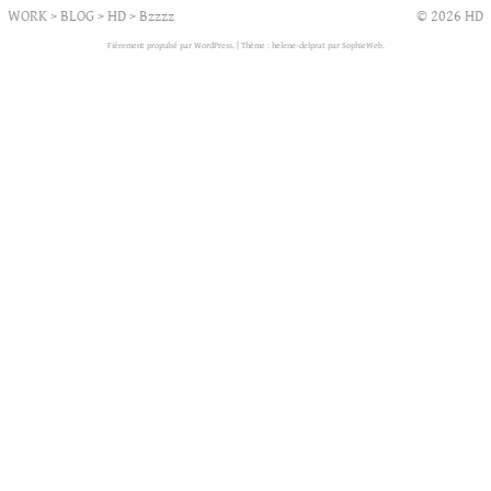
WORK
>
BLOG
>
HD
>
Bzzzz
© 2026 HD
Fièrement propulsé par WordPress.
|
Thème : helene-delprat par
SophieWeb
.