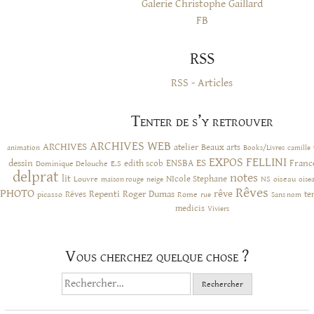
Galerie Christophe Gaillard
FB
RSS
RSS - Articles
Tenter de s’y retrouver
ARCHIVES WEB
ARCHIVES
atelier
Beaux arts
animation
Books/Livres
camille
EXPOS
FELLINI
ES
dessin
ENSBA
Franc
Dominique Delouche
edith scob
E.S
delprat
notes
lit
NIcole Stephane
NS
Louvre
neige
oiseau
maison rouge
oise
Rêves
PHOTO
rêve
Rêves
Repenti
Roger Dumas
picasso
Rome
te
rue
Sans nom
medicis
Viviers
Vous cherchez quelque chose ?
Rechercher :