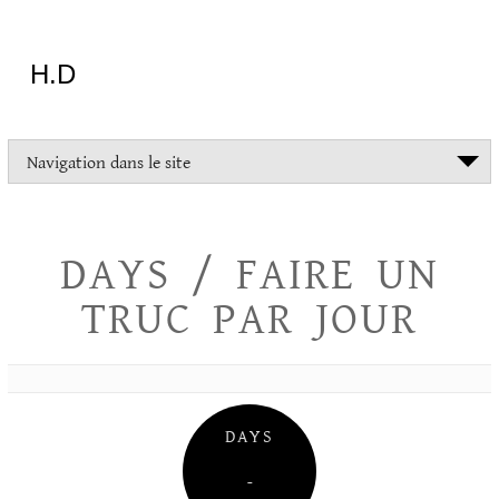
Aller
au
contenu
H.D
"Dans
Navigation dans le site
la
vie
on
devrait
DAYS / FAIRE UN
tout
essayer
TRUC PAR JOUR
sauf
l'inceste
et
la
danse
folklorique"
DAYS
Christopher
Lee
–