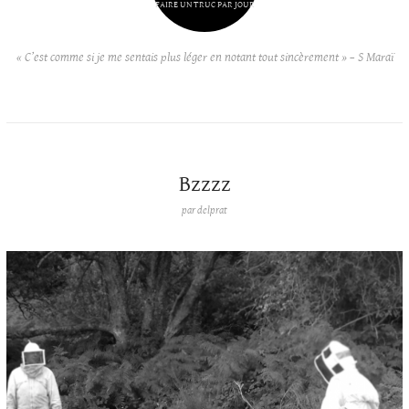
FAIRE UN TRUC PAR JOUR
« C’est comme si je me sentais plus léger en notant tout sincèrement » – S Maraï
Bzzzz
par
delprat