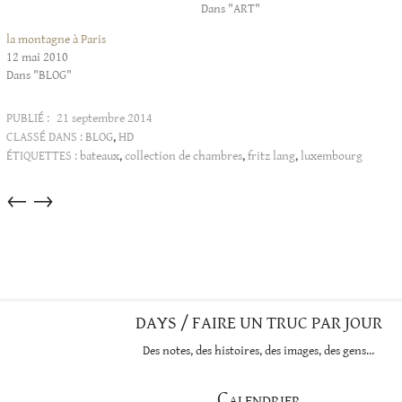
Dans "ART"
la montagne à Paris
12 mai 2010
Dans "BLOG"
PUBLIÉ :
21 septembre 2014
CLASSÉ DANS :
BLOG
,
HD
ÉTIQUETTES :
bateaux
,
collection de chambres
,
fritz lang
,
luxembourg
Articles
←
→
dans
cette
catégorie
DAYS / FAIRE UN TRUC PAR JOUR
Des notes, des histoires, des images, des gens…
Calendrier