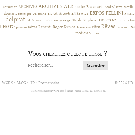
ARCHIVES WEB
ARCHIVES
atelier
Beaux arts
animation
Books/Livres
camille
EXPOS
FELLINI
ES
dessin
ENSBA
Franc
Dominique Delouche
edith scob
E.S
delprat
notes
lit
NIcole Stephane
NS
Louvre
neige
oiseau
maison rouge
oise
Rêves
PHOTO
rêve
Rêves
Repenti
Roger Dumas
picasso
Rome
te
rue
Sans nom
medicis
Viviers
Vous cherchez quelque chose ?
Rechercher :
WORK
>
BLOG
>
HD
>
Promenades
© 2026 HD
Fièrement propulsé par WordPress.
|
Thème : helene-delprat par
SophieWeb
.