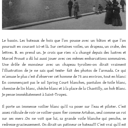
Le bassin. Les bateaux de bois que l’on pousse avec un bâton et que l’on
poursuit en courant ici-et là. Sur certaines voiles, un drapeau, un crabe, des
lettres. B. en prend un. Je crois que rien n’a changé depuis des lustres et
Marcel Proust a dû lui aussi jouer avec ces mêmes embarcations sommaires.
Une drôle de monsieur avec un chapeau tyrolien-on dirait vraiment
l’illustration de je ne sais quel texte- fait des photos de l’armada. Ce qui
m’amuse le plus c’est d’observer cet homme de 75 ans environ, tout en blanc:
En commençant pas le sol Spring Court blanches, pantalon de toile blanc,
chemise de lin blanc, chèche blanc et à la place de la Chantilly, un bob Blanc.
Je pense immédiatement à Saint-Tropez.
Il porte un immense voilier blanc qu’il va poser sur l’eau et piloter. C’est
assez ridicule de voir ce voilier-paon fier comme Artaban, seul comme un roi
sur ses mers .On ne voit que lui, sa grande voile blanche qui penche, se
redresse gracieusement. On dirait un patineur ce bateau!!! C’est vrai qu’il est