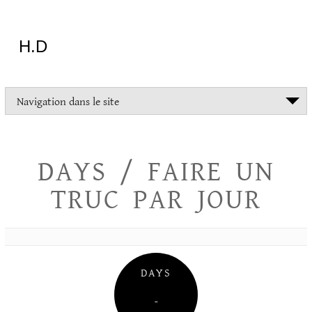
Aller
au
contenu
H.D
"Dans
Navigation dans le site
la
vie
on
devrait
DAYS / FAIRE UN
tout
essayer
TRUC PAR JOUR
sauf
l'inceste
et
la
danse
folklorique"
DAYS
Christopher
Lee
–