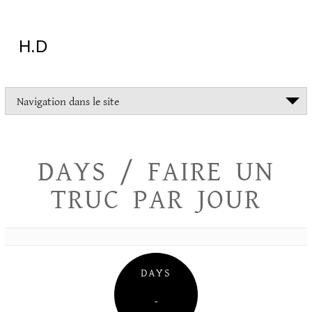
Aller
au
contenu
H.D
"Dans
Navigation dans le site
la
vie
on
devrait
DAYS / FAIRE UN
tout
essayer
TRUC PAR JOUR
sauf
l'inceste
et
la
danse
folklorique"
DAYS
Christopher
Lee
–