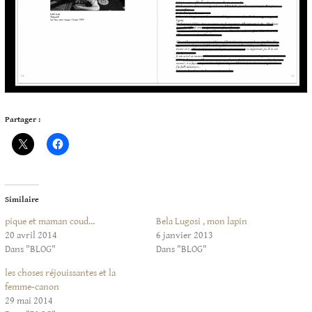
Partager :
Similaire
pique et maman coud…
Bela Lugosi , mon lapin
20 avril 2014
6 janvier 2013
Dans "BLOG"
Dans "BLOG"
les choses réjouissantes et la
femme-canon
29 mai 2014