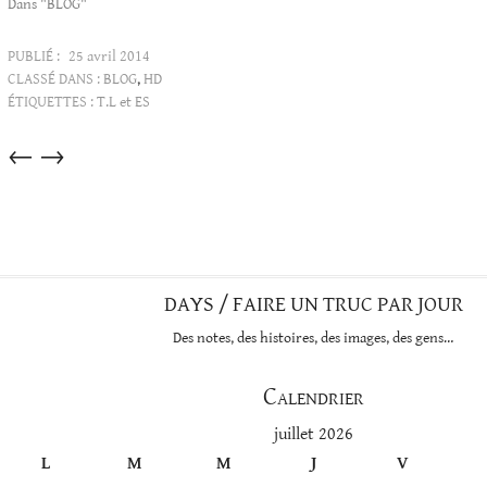
Dans "BLOG"
PUBLIÉ :
25 avril 2014
CLASSÉ DANS :
BLOG
,
HD
ÉTIQUETTES :
T.L et ES
Articles
←
→
dans
cette
catégorie
DAYS / FAIRE UN TRUC PAR JOUR
Des notes, des histoires, des images, des gens…
Calendrier
juillet 2026
L
M
M
J
V