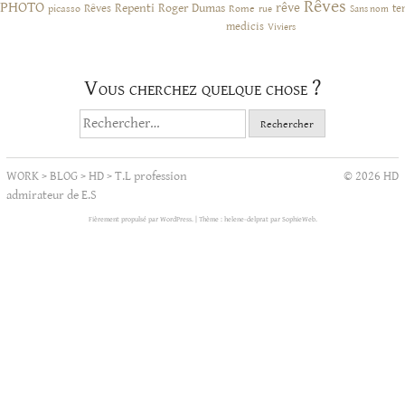
Rêves
PHOTO
rêve
Rêves
Repenti
Roger Dumas
picasso
Rome
te
rue
Sans nom
medicis
Viviers
Vous cherchez quelque chose ?
Rechercher :
WORK
>
BLOG
>
HD
>
T.L profession
© 2026 HD
admirateur de E.S
Fièrement propulsé par WordPress.
|
Thème : helene-delprat par
SophieWeb
.