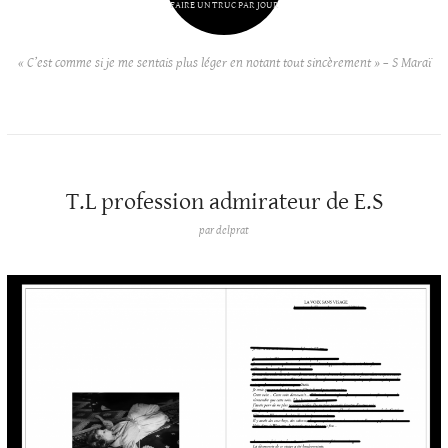
FAIRE UN TRUC PAR JOUR
« C’est comme si je me sentais plus léger en notant tout sincèrement » – S Maraï
T.L profession admirateur de E.S
par
delprat