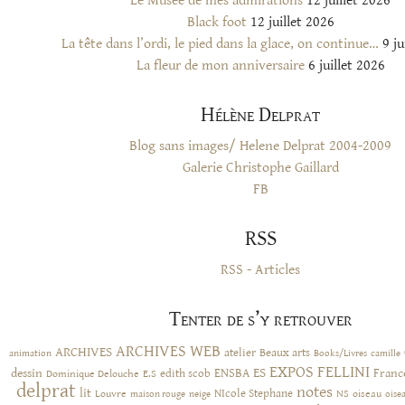
Le Musée de mes admirations
12 juillet 2026
Black foot
12 juillet 2026
La tête dans l’ordi, le pied dans la glace, on continue…
9 ju
La fleur de mon anniversaire
6 juillet 2026
Hélène Delprat
Blog sans images/ Helene Delprat 2004-2009
Galerie Christophe Gaillard
FB
RSS
RSS - Articles
Tenter de s’y retrouver
ARCHIVES WEB
ARCHIVES
atelier
Beaux arts
animation
Books/Livres
camille
EXPOS
FELLINI
ES
dessin
ENSBA
Franc
Dominique Delouche
edith scob
E.S
delprat
notes
lit
NIcole Stephane
NS
Louvre
neige
oiseau
maison rouge
oise