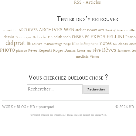
RSS - Articles
Tenter de s’y retrouver
ARCHIVES WEB
ARCHIVES
atelier
Beaux arts
animation
Books/Livres
camille
EXPOS
FELLINI
ES
dessin
ENSBA
Franc
Dominique Delouche
edith scob
E.S
delprat
notes
lit
NIcole Stephane
NS
Louvre
neige
oiseau
maison rouge
oise
Rêves
PHOTO
rêve
Rêves
Repenti
Roger Dumas
picasso
Rome
te
rue
Sans nom
medicis
Viviers
Vous cherchez quelque chose ?
Rechercher :
WORK
>
BLOG
>
HD
>
pourquoi
© 2026 HD
Fièrement propulsé par WordPress.
|
Thème : helene-delprat par
SophieWeb
.