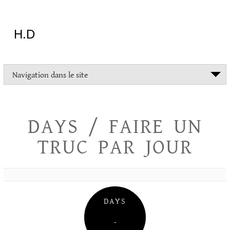
Aller
au
contenu
H.D
"Dans
Navigation dans le site
la
vie
on
devrait
DAYS / FAIRE UN
tout
essayer
TRUC PAR JOUR
sauf
l'inceste
et
la
danse
folklorique"
DAYS
Christopher
Lee
–