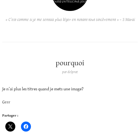
FAIRE UN TRUC PAR JOUR
« C’est comme si je me sentais plus léger en notant tout sincèrement » – S Maraï
pourquoi
par
delprat
Je n’ai plus les titres quand je mets une image?
Grrr
Partager :