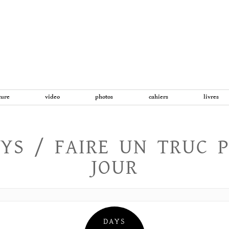
Aller
au
contenu
ture
video
photos
cahiers
livres
YS / FAIRE UN TRUC 
JOUR
DAYS