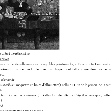
b ,
détail dernière scène
s rêves
en cette petite salle avec ces incroyables peintures façon Ex-voto. Notamment «
présentant au centre Hitler avec un chapeau qui fait comme deux cornes no
tc….
te allemande
en
la cellule
( maquette en boite d’allumettes)( cellule 11-22 de la prison de la san
AS
uchant
Le mur aux oiseaux
( réalisation des décors d’
Apollon musagète
, balle
 )
AS
ger
La racine noire
1941 Maeght