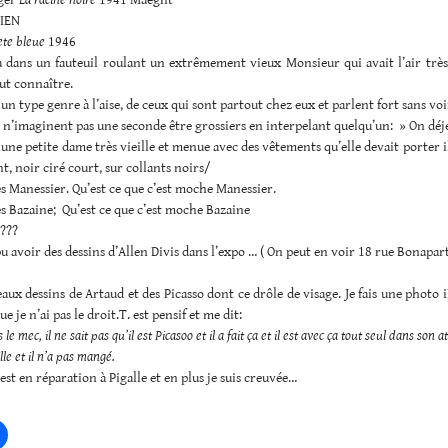
IEN
ete bleue
1946
là dans un fauteuil roulant un extrêmement vieux Monsieur qui avait l’air trè
ut connaître.
à un type genre à l’aise, de ceux qui sont partout chez eux et parlent fort sans voi
 n’imaginent pas une seconde être grossiers en interpelant quelqu’un: » On dé
là une petite dame très vieille et menue avec des vêtements qu’elle devait porter il
nt, noir ciré court, sur collants noirs/
des Manessier. Qu’est ce que c’est moche Manessier.
des Bazaine; Qu’est ce que c’est moche Bazaine
i???
 pu avoir des dessins d’Allen Divis dans l’expo … ( On peut en voir 18 rue Bonapar
beaux dessins de Artaud et des Picasso dont ce drôle de visage. Je fais une photo
e je n’ai pas le droit.T. est pensif et me dit:
le mec, il ne sait pas qu’il est Picasoo et il a fait ça et il est avec ça tout seul dans son ate
lle et il n’a pas mangé.
 est en réparation à Pigalle et en plus je suis creuvée…