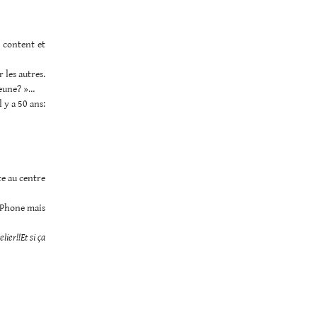
s content et
r les autres.
jeune? »…
 y a 50 ans:
te au centre
 iPhone mais
lier!!Et si ça