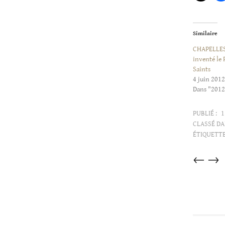
Similaire
CHAPELLES/
inventé le 
Saints
4 juin 2012
Dans "2012
PUBLIÉ :
1
CLASSÉ DA
ÉTIQUETTE
Articles
←
→
dans
cette
catégorie