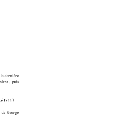
 la dernière
ires , puis
té 1944 )
t de George