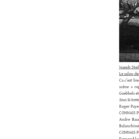
Joseph Stei
Le salon de
Ca c’est bi
scène » re
Goebbels e
Sous la bot
Roger Pay
CONNAIS P
Andre Ba
Balanchine
CONNAIS P
Fernand le