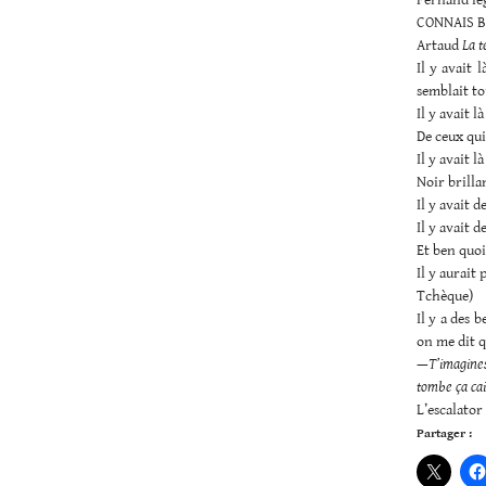
CONNAIS B
Artaud
La t
Il y avait 
semblait to
Il y avait l
De ceux qui
Il y avait 
Noir brilla
Il y avait 
Il y avait 
Et ben quo
Il y aurait
Tchèque)
Il y a des 
on me dit qu
—
T’imagines 
tombe ça cai
L’escalator
Partager :