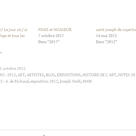
 Le jour où j’ai
FRAIS et NUAGEUX
saint joseph de coperti
Pape et tous les
7 octobre 2017
14 mai 2012
Dans "2017"
Dans "2012"
"
1 octobre 2012
NS :
2012
,
ART
,
ARTISTES
,
BLOG
,
EXPOSITIONS
,
HISTOIRE DE L'ART
,
NOTES 20
S :
A. de Richaud
,
exposition 2012
,
Joseph Steib
,
MAM