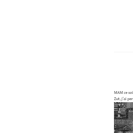
Christopher
Lee
MAM ce soi
Zut, j’ai pe