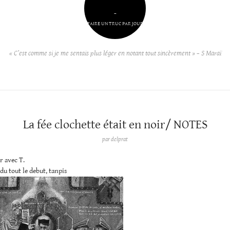
–
FAIRE UN TRUC PAR JOUR
« C’est comme si je me sentais plus léger en notant tout sincèrement » – S Maraï
La fée clochette était en noir/ NOTES
par
delprat
r avec T.
rdu tout le debut, tanpis