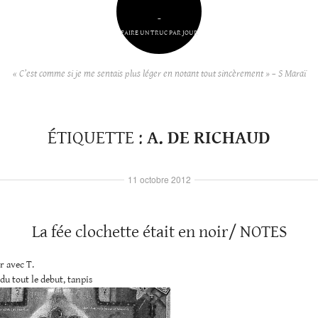
–
FAIRE UN TRUC PAR JOUR
« C’est comme si je me sentais plus léger en notant tout sincèrement » – S Maraï
ÉTIQUETTE :
A. DE RICHAUD
11 octobre 2012
La fée clochette était en noir/ NOTES
r avec T.
rdu tout le debut, tanpis