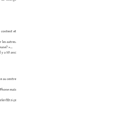
s content et
r les autres.
jeune? »…
 y a 50 ans:
te au centre
 iPhone mais
lier!!Et si ça