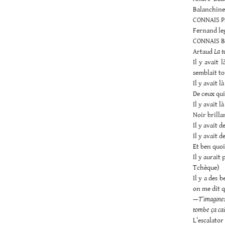
Balanchine
CONNAIS P
Fernand le
CONNAIS B
Artaud
La t
Il y avait 
semblait to
Il y avait l
De ceux qui
Il y avait 
Noir brilla
Il y avait 
Il y avait 
Et ben quo
Il y aurait
Tchèque)
Il y a des 
on me dit qu
—
T’imagines 
tombe ça cai
L’escalator