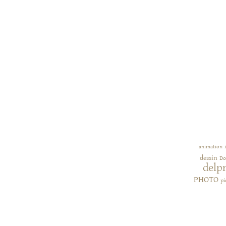
animation
dessin
Do
delp
PHOTO
pi