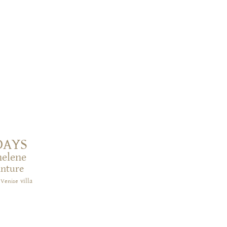
DAYS
helene
inture
villa
Venise