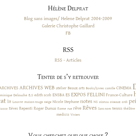
Hélène Delprat
Blog sans images/ Helene Delprat 2004-2009
Galerie Christophe Gaillard
FB
RSS
RSS - Articles
Tenter de s’y retrouver
ARCHIVES WEB
ARCHIVES
CINEMA
atelier
Beaux arts
Books/Livres
camille
EXPOS
FELLINI
ES
ENSBA
France-Culture
minique Delouche
edith scob
E.S
rat
pe
notes
lit
NIcole Stephane
NS
Louvre
neige
oiseau
maison rouge
oiseaux
ordi
Rêves
rêve
Rêves
Repenti
Roger Dumas
casso
Rome
tennis
rue
Sans nom
théâtre
medicis
Viviers
Vous cherchez quelque chose ?