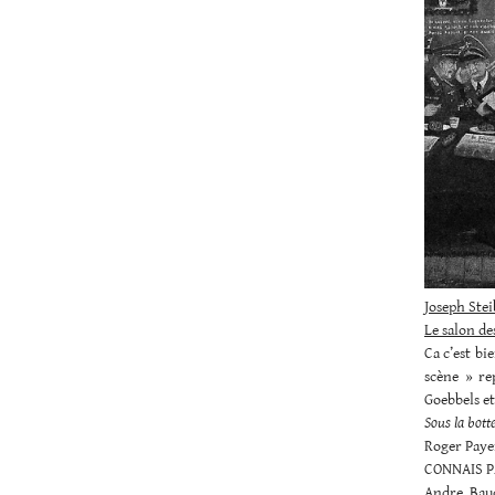
Joseph Stei
Le salon de
Ca c’est bi
scène » re
Goebbels e
Sous la bot
Roger Pay
CONNAIS P
Andre Ba