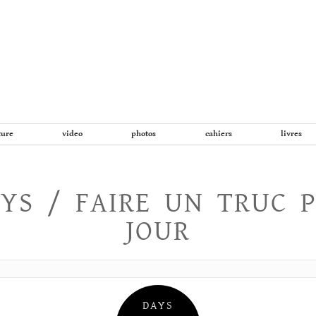
Aller
au
contenu
ture
video
photos
cahiers
livres
YS / FAIRE UN TRUC 
JOUR
DAYS