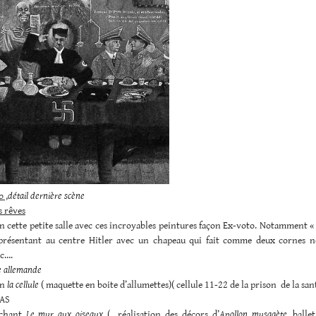
b ,
détail dernière scène
s rêves
en cette petite salle avec ces incroyables peintures façon Ex-voto. Notamment «
présentant au centre Hitler avec un chapeau qui fait comme deux cornes no
tc….
te allemande
en
la cellule
( maquette en boite d’allumettes)( cellule 11-22 de la prison de la san
AS
uchant
Le mur aux oiseaux
( réalisation des décors d’
Apollon musagète
, balle