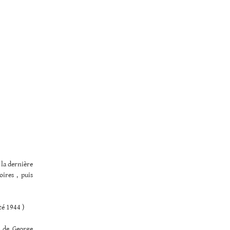
 la dernière
ires , puis
té 1944 )
t de George