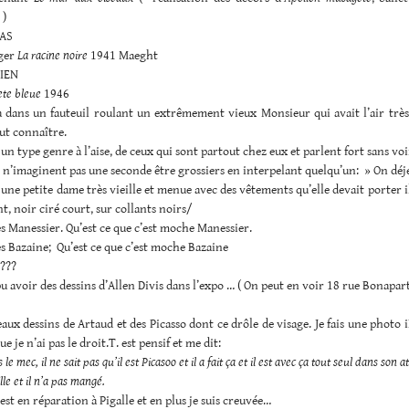
 )
AS
ger
La racine noire
1941 Maeght
IEN
ete bleue
1946
là dans un fauteuil roulant un extrêmement vieux Monsieur qui avait l’air trè
ut connaître.
à un type genre à l’aise, de ceux qui sont partout chez eux et parlent fort sans voi
 n’imaginent pas une seconde être grossiers en interpelant quelqu’un: » On dé
là une petite dame très vieille et menue avec des vêtements qu’elle devait porter il
nt, noir ciré court, sur collants noirs/
des Manessier. Qu’est ce que c’est moche Manessier.
des Bazaine; Qu’est ce que c’est moche Bazaine
i???
 pu avoir des dessins d’Allen Divis dans l’expo … ( On peut en voir 18 rue Bonapar
beaux dessins de Artaud et des Picasso dont ce drôle de visage. Je fais une photo
e je n’ai pas le droit.T. est pensif et me dit:
le mec, il ne sait pas qu’il est Picasoo et il a fait ça et il est avec ça tout seul dans son ate
lle et il n’a pas mangé.
 est en réparation à Pigalle et en plus je suis creuvée…