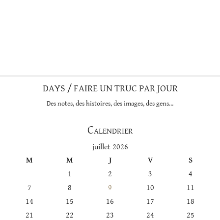
DAYS / FAIRE UN TRUC PAR JOUR
Des notes, des histoires, des images, des gens…
Calendrier
juillet 2026
M
M
J
V
S
1
2
3
4
7
8
9
10
11
14
15
16
17
18
21
22
23
24
25