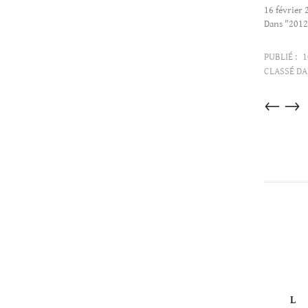
16 février 
Dans "2012
PUBLIÉ :
1
CLASSÉ DA
Articles
←
→
dans
cette
catégorie
L