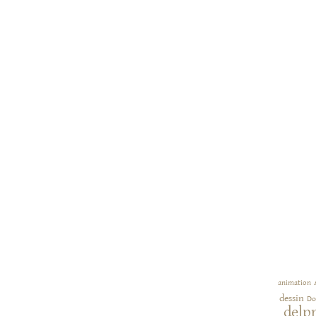
animation
dessin
Do
delp