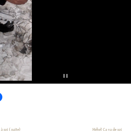
 soi ( suite)
Héhé! Ca va de soi