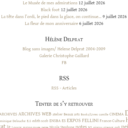
Le Musée de mes admirations
12 juillet 2026
Black foot
12 juillet 2026
La tête dans l’ordi, le pied dans la glace, on continue…
9 juillet 2026
La fleur de mon anniversaire
6 juillet 2026
Hélène Delprat
Blog sans images/ Helene Delprat 2004-2009
Galerie Christophe Gaillard
FB
RSS
RSS - Articles
Tenter de s’y retrouver
ARCHIVES WEB
ARCHIVES
CINEMA
atelier
Beaux arts
Books/Livres
camille
EXPOS
FELLINI
ES
ENSBA
France-Culture
minique Delouche
edith scob
E.S
rat
pe
notes
lit
NIcole Stephane
NS
Louvre
neige
oiseau
maison rouge
oiseaux
ordi