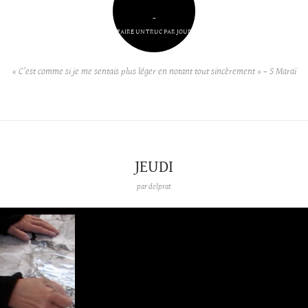
–
FAIRE UN TRUC PAR JOUR
« C’est comme si je me sentais plus léger en notant tout sincèrement » – S Maraï
JEUDI
par
delprat