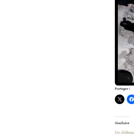
Partager :
Similaire
Un château à