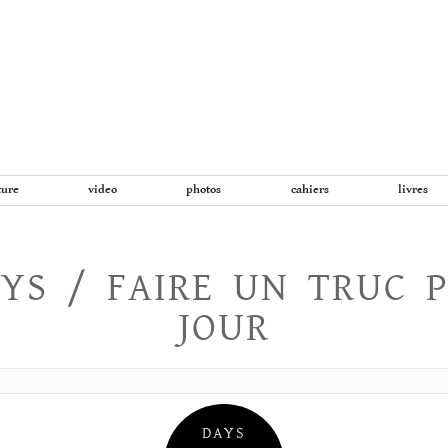
Aller
au
contenu
ture
video
photos
cahiers
livres
YS / FAIRE UN TRUC 
JOUR
DAYS