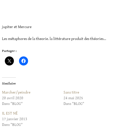
jupiter et Mercure
Les métaphores de la theorie. la littérature produit des théories…
Partager :
Similaire
Marcher/peindre
Sans titre
20 avril 2020
24 mai 2025
Dans "BLOG"
Dans "BLOG"
IL EST NÉ
17 janvier 2013
Dans "BLOG"