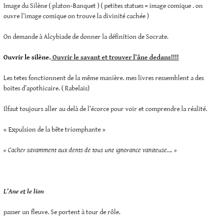
Image du Silène ( platon-Banquet ) ( petites statues = image comique . on
ouvre l’image comique on trouve la divinité cachée )
On demande à Alcybiade de donner la définition de Socrate.
Ouvrir le silène.
Ouvrir le savant et trouver l’âne dedans!!!!
Les tetes fonctionnent de la même manière. mes livres ressemblent a des
boites d’apothicaire. ( Rabelais)
Ilfaut toujours aller au delà de l’écorce pour voir et comprendre la réalité.
« Expulsion de la bête triomphante »
« Cacher savamment aux dents de tous une ignorance vaniteuse…. »
L’Ane et le lion
passer un fleuve. Se portent à tour de rôle.