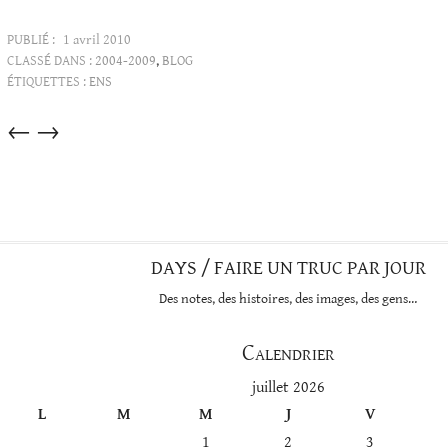
PUBLIÉ :
1 avril 2010
CLASSÉ DANS :
2004-2009
,
BLOG
ÉTIQUETTES :
ENS
Articles
←
→
dans
cette
catégorie
DAYS / FAIRE UN TRUC PAR JOUR
Des notes, des histoires, des images, des gens…
Calendrier
juillet 2026
L
M
M
J
V
1
2
3