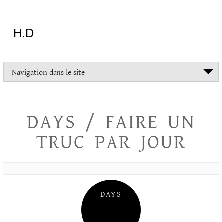
Aller
au
contenu
H.D
"Dans
Navigation dans le site
la
vie
on
devrait
DAYS / FAIRE UN
tout
essayer
TRUC PAR JOUR
sauf
l'inceste
et
la
danse
folklorique"
DAYS
Christopher
Lee
–