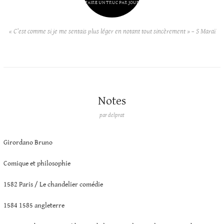
FAIRE UN TRUC PAR JOUR
« C’est comme si je me sentais plus léger en notant tout sincèrement » – S Maraï
Notes
par
delprat
Girordano Bruno
Comique et philosophie
1582 Paris / Le chandelier comédie
1584 1585 angleterre