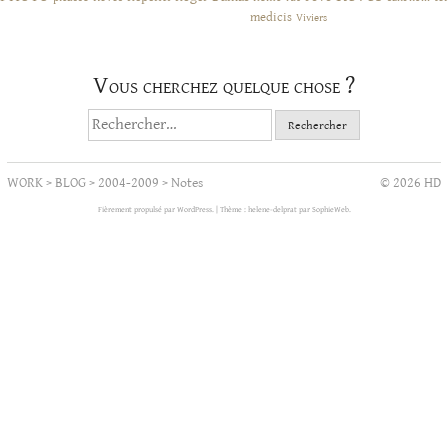
medicis
Viviers
Vous cherchez quelque chose ?
Rechercher :
WORK
>
BLOG
>
2004-2009
>
Notes
© 2026 HD
Fièrement propulsé par WordPress.
|
Thème : helene-delprat par
SophieWeb
.