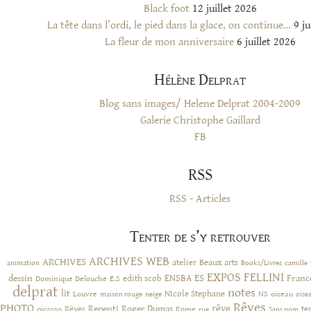
Black foot
12 juillet 2026
La tête dans l’ordi, le pied dans la glace, on continue…
9 ju
La fleur de mon anniversaire
6 juillet 2026
Hélène Delprat
Blog sans images/ Helene Delprat 2004-2009
Galerie Christophe Gaillard
FB
RSS
RSS - Articles
Tenter de s’y retrouver
ARCHIVES WEB
ARCHIVES
atelier
Beaux arts
animation
Books/Livres
camille
EXPOS
FELLINI
ES
dessin
ENSBA
Franc
Dominique Delouche
edith scob
E.S
delprat
notes
lit
NIcole Stephane
NS
Louvre
neige
oiseau
maison rouge
oise
Rêves
PHOTO
rêve
Rêves
Repenti
Roger Dumas
picasso
Rome
te
rue
Sans nom