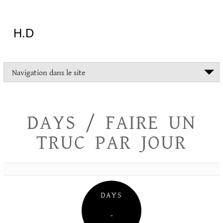
Aller
au
contenu
H.D
"Dans
Navigation dans le site
la
vie
on
devrait
DAYS / FAIRE UN
tout
essayer
TRUC PAR JOUR
sauf
l'inceste
et
la
danse
folklorique"
DAYS
Christopher
Lee
–