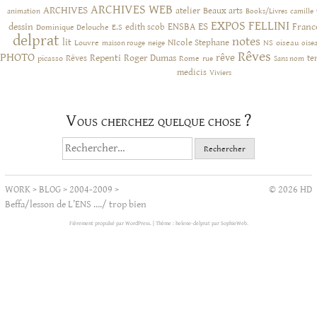
ARCHIVES WEB
ARCHIVES
atelier
Beaux arts
animation
Books/Livres
camille
EXPOS
FELLINI
ES
dessin
ENSBA
Franc
Dominique Delouche
edith scob
E.S
delprat
notes
lit
NIcole Stephane
NS
Louvre
neige
oiseau
maison rouge
oise
Rêves
PHOTO
rêve
Rêves
Repenti
Roger Dumas
picasso
Rome
te
rue
Sans nom
medicis
Viviers
Vous cherchez quelque chose ?
Rechercher :
WORK
>
BLOG
>
2004-2009
>
© 2026 HD
Beffa/lesson de L’ENS …./ trop bien
Fièrement propulsé par WordPress.
|
Thème : helene-delprat par
SophieWeb
.