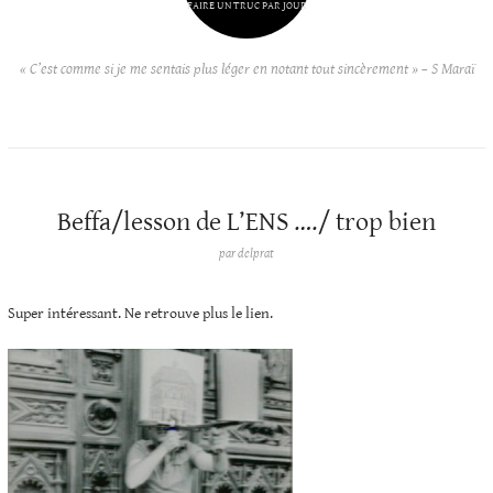
FAIRE UN TRUC PAR JOUR
« C’est comme si je me sentais plus léger en notant tout sincèrement » – S Maraï
Beffa/lesson de L’ENS …./ trop bien
par
delprat
Super intéressant. Ne retrouve plus le lien.