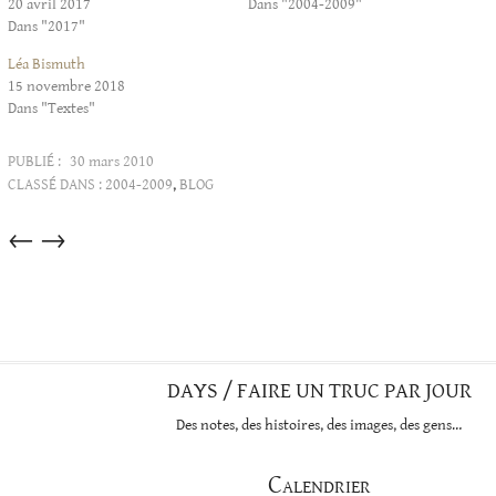
20 avril 2017
Dans "2004-2009"
Dans "2017"
Léa Bismuth
15 novembre 2018
Dans "Textes"
PUBLIÉ :
30 mars 2010
CLASSÉ DANS :
2004-2009
,
BLOG
Articles
←
→
dans
cette
catégorie
DAYS / FAIRE UN TRUC PAR JOUR
Des notes, des histoires, des images, des gens…
Calendrier